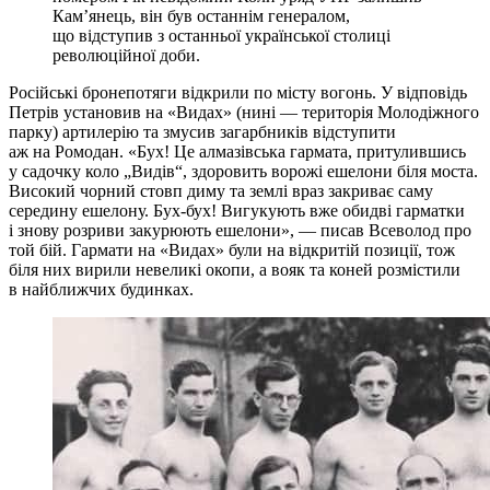
Кам’янець, він був останнім генералом,
що відступив з останньої української столиці
революційної доби.
Російські бронепотяги відкрили по місту вогонь. У відповідь
Петрів установив на «Видах» (нині — територія Молодіжного
парку) артилерію та змусив загарбників відступити
аж на Ромодан. «Бух! Це алмазівська гармата, притулившись
у садочку коло „Видів“, здоровить ворожі ешелони біля моста.
Високий чорний стовп диму та землі враз закриває саму
середину ешелону. Бух-бух! Вигукують вже обидві гарматки
і знову розриви закурюють ешелони», — писав Всеволод про
той бій. Гармати на «Видах» були на відкритій позиції, тож
біля них вирили невеликі окопи, а вояк та коней розмістили
в найближчих будинках.