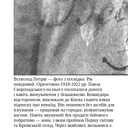
Всеволод Петрів — фото з посвідки. Рік
невідомий. Орієнтовно 1918-1922 рр. Павла
Скоропадського на нього посипалися доноси
і навіть звинувачення у більшовизмі. Командира
відсторонили, викликали до Києва і навіть взяли
підписку про невиїзд. Він опинився без засобів для
існування — працював на городах, розвантажував
вагони. Навіть змушений був продати бойового
побратима — коня, з яким пройшов Першу світову
та Кримський похід. Через знайомих звільнився з-