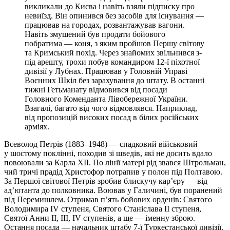
викликали до Києва і навіть взяли підписку про
невиїзд. Він опинився без засобів для існування —
працював на городах, розвантажував вагони.
Навіть змушений був продати бойового
побратима — коня, з яким пройшов Першу світову
та Кримський похід. Через знайомих звільнився з-
під арешту, трохи побув командиром 12-ї піхотної
дивізії у Лубнах. Працював у Головній Управі
Воєнних Шкіл без зарахування до штату. В останні
тижні Гетьманату відмовився від посади
Головного Коменданта Лівобережної України.
Взагалі, багато від чого відмовлявся. Наприклад,
від пропозицій високих посад в білих російських
арміях.
Всеволод Петрів (1883–1948) — спадковий військовий
у шостому поклінні, походив зі шведів, які не досить вдало
повоювали за Карла ХІІ. По лінії матері рід звався Штрольман,
чий тричі прадід Христофор потрапив у полон під Полтавою.
За Першої світової Петрів зробив блискучу кар’єру — від
ад’ютанта до полковника. Воював у Галичині, був поранений
під Перемишлем. Отримав п’ять бойових орденів: Святого
Володимира IV ступеня, Святого Станіслава ІІ ступеня,
Святої Анни ІІ, ІІІ, ІV ступенів, а ще — іменну зброю.
Остання посада — начальник штабу 7-ї Туркестанської дивізії.