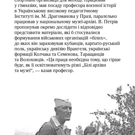
у гімназіях, мав посаду професора воєнної історії
в Українському високому педагогічному
Інституті ім. М. Драгоманова у Празі, паралельно
працював у національному музеї-архіві. В. Петрів
пропонував окремо дослідити і відповідно
представити матеріали, які б стосувалися
формування військових організацій «білих»,
до яких він зараховував кубанців, карпато-руський
полк, українську дивізію Врангеля, українські
формації Колчака та Семенова, Таращанців
та Волоховців. «Ця праця необхідна тому, що гірше
буде, як її освітлюватимуть різні „Білі архіви
та музеї“, — казав професор.