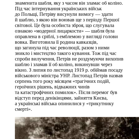
знаменита шабля, яку з часом він зламає об коліно.
Під час інтернування українських військ
до Польщі, Петріву висунули вимогу — здати
й шаблю, з якою він воював ще з періоду Першої
світової. Це була особиста зброя, що слугувала
ознакою «модерної лицаркости» — шабля була
оправлена в сріблі, з емблемою у вигляді голови
вовка. Виготовила її родина кавказців,
що загинула під час революції, разом з ними
зникло і мистецтво такого кування. Тож під час
спроби вилучення, Петрів не роздумуючи вихопив
шаблю і зламав її об коліно, викинувши через
вікно. З липня по листопад 1919 р. обіймав посаду
військового міністра УНР. Листопад Петрів назвав
серпень того року місяцем «трагічних подій,
героїчних рішень, відважних чинів
та катастрофічних помилок». Після перемог був
відступ перед денікінцями, зайняття Києва,
а українські війська опинилися у «трикутнику
смерті».