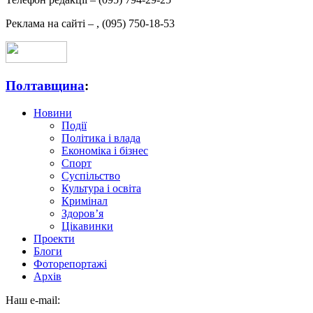
Реклама на сайті –
,
(095) 750-18-53
Полтавщина
:
Новини
Події
Політика і влада
Економіка і бізнес
Спорт
Суспільство
Культура і освіта
Кримінал
Здоров’я
Цікавинки
Проекти
Блоги
Фоторепортажі
Архів
Наш e-mail: