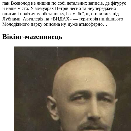
пан Всеволод не лишив по собі детальних записів, де фігурує
й наше місто. У мемуарах Петрів чесно та неупереджено
описав і політичну обстановку, і самі бої, що точилися під
Лубнами. Артилерія на «ВИДАХ» — територія нинішнього
Молодіжного парку описана ну, дуже атмосферно…
Вікінг-мазепинець