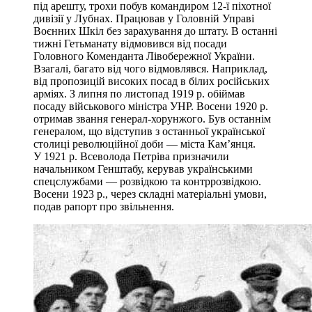
під арешту, трохи побув командиром 12-ї піхотної
дивізії у Лубнах. Працював у Головній Управі
Воєнних Шкіл без зарахування до штату. В останні
тижні Гетьманату відмовився від посади
Головного Коменданта Лівобережної України.
Взагалі, багато від чого відмовлявся. Наприклад,
від пропозицій високих посад в білих російських
арміях. З липня по листопад 1919 р. обіймав
посаду військового міністра УНР. Восени 1920 р.
отримав звання генерал-хорунжого. Був останнім
генералом, що відступив з останньої української
столиці революційної доби — міста Кам’янця.
У 1921 р. Всеволода Петріва призначили
начальником Генштабу, керував українськими
спецслужбами — розвідкою та контррозвідкою.
Восени 1923 р., через складні матеріальні умови,
подав рапорт про звільнення.