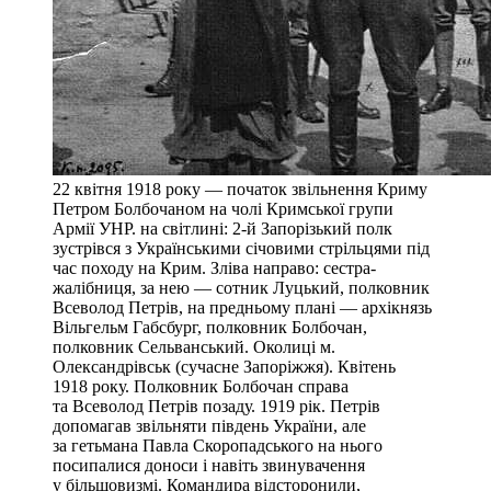
22 квітня 1918 року — початок звільнення Криму
Петром Болбочаном на чолі Кримської групи
Армії УНР. на світлині: 2-й Запорізький полк
зустрівся з Українськими січовими стрільцями під
час походу на Крим. Зліва направо: сестра-
жалібниця, за нею — сотник Луцький, полковник
Всеволод Петрів, на предньому плані — архікнязь
Вільгельм Габсбург, полковник Болбочан,
полковник Сельванський. Околиці м.
Олександрівськ (сучасне Запоріжжя). Квітень
1918 року. Полковник Болбочан справа
та Всеволод Петрів позаду. 1919 рік. Петрів
допомагав звільняти південь України, але
за гетьмана Павла Скоропадського на нього
посипалися доноси і навіть звинувачення
у більшовизмі. Командира відсторонили,