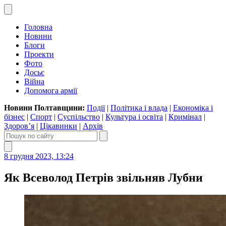
Головна
Новини
Блоги
Проекти
Фото
Досьє
Війна
Допомога армії
Новини Полтавщини:
Події
|
Політика і влада
|
Економіка і
бізнес
|
Спорт
|
Суспільство
|
Культура і освіта
|
Кримінал
|
Здоров’я
|
Цікавинки
|
Архів
8 грудня 2023, 13:24
Як Всеволод Петрів звільняв Лубни