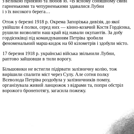
з великою приязню та любов’ю. «В ясному соняшному сяйві
гарненькими та чепурненькими здавалися Лубни
і з їх високого берега…
Отож у березні 1918 р. Окрема Запорізька дивізія, до якої
увійшли 4 полки, серед них — кінно-козачий Костя Гордієнка,
рушили визволяти наш край від навали окупантів. За добу
гордієнківці під командуванням Петріва зробили
феноменальний марш-кидок на 60 кілометрів і здобули місто.
17 березня 1918 р. українські війська звільнили Лубни,
раптово зайшовши в тили ворогу.
Більшовики не встигли підірвати залізничну колію, тож
вирішили спалити міст через Сулу. Але сотня полку
Всеволода Петріва роздобула у залізничників помпу,
організувала живий ланцюжок з відрами та, попри обстріл
ворожого бронепотягу, загасила пожежу.