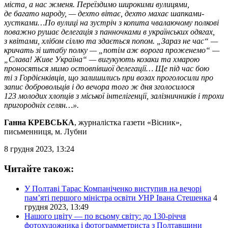
міста, а нас жменя. Переїздимо широкими вулицями,
де багато народу, — дехто вітає, дехто махає шапками-
хустками…По вулиці на зустріч з копита чвалаючому полкові
поважно рушає делегація з панночками в українських одягах,
з квітами, хлібом сіллю та здається попом. „Зараз не час“ —
кричать зі штабу полку — „потім аж ворога проженемо“ —
„Слава! Живе Україна“ — вигукують козаки та хмарою
проносяться мимо остовпівшої делегації… Ще під час бою
ті з Гордієнківців, що залишились при возах проголосили про
запис добровольців і до вечора того ж дня зголосилося
123 молодих хлопців з міської інтелігенції, залізничників і трохи
пригородніх селян…».
Ганна КРЕВСЬКА
, журналістка газети «Вісник»,
письменниця, м. Лубни
8 грудня 2023, 13:24
Читайте також:
У Полтаві Тарас Компаніченко виступив на вечорі
пам’яті першого міністра освіти УНР Івана Стешенка
4
грудня 2023, 13:49
Нашого цвіту — по всьому світу: до 130-річчя
фотохудожника і фотограмметриста з Полтавщини