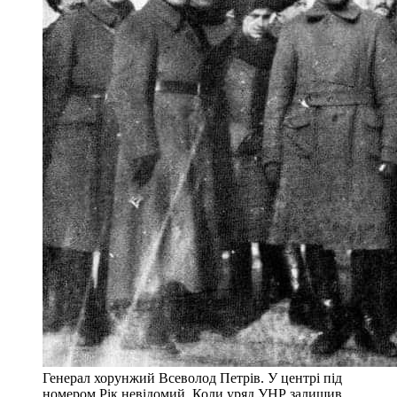
Генерал хорунжий Всеволод Петрів. У центрі під
номером Рік невідомий. Коли уряд УНР залишив