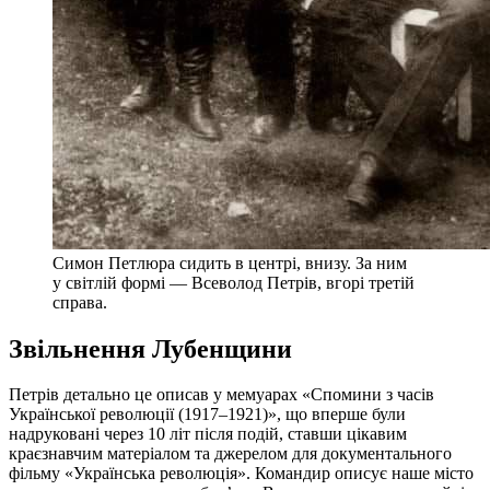
Симон Петлюра сидить в центрі, внизу. За ним
у світлій формі — Всеволод Петрів, вгорі третій
справа.
Звільнення Лубенщини
Петрів детально це описав у мемуарах «Спомини з часів
Української революції (1917–1921)», що вперше були
надруковані через 10 літ після подій, ставши цікавим
краєзнавчим матеріалом та джерелом для документального
фільму «Українська революція». Командир описує наше місто