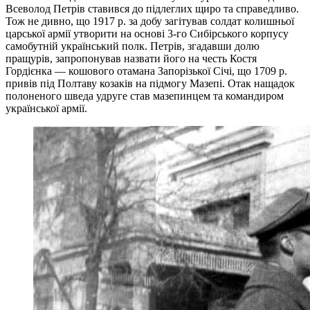
Всеволод Петрів ставився до підлеглих щиро та справедливо.
Тож не дивно, що 1917 р. за добу загітував солдат колишньої
царської армії утворити на основі 3-го Сибірського корпусу
самобутній український полк. Петрів, згадавши долю
пращурів, запропонував назвати його на честь Костя
Гордієнка — кошового отамана Запорізької Січі, що 1709 р.
привів під Полтаву козаків на підмогу Мазепі. Отак нащадок
полоненого шведа удруге став мазепинцем та командиром
української армії.