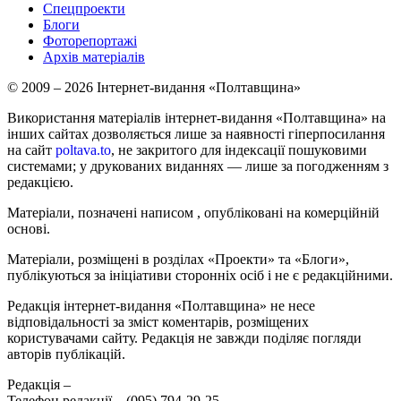
Спецпроекти
Блоги
Фоторепортажі
Архів матеріалів
© 2009 – 2026 Інтернет-видання «Полтавщина»
Використання матеріалів інтернет-видання «Полтавщина» на
інших сайтах дозволяється лише за наявності гіперпосилання
на сайт
poltava.to
, не закритого для індексації пошуковими
системами; у друкованих виданнях — лише за погодженням з
редакцією.
Матеріали, позначені написом
, опубліковані на комерційній
основі.
Матеріали, розміщені в розділах «Проекти» та «Блоги»,
публікуються за ініціативи сторонніх осіб і не є редакційними.
Редакція інтернет-видання «Полтавщина» не несе
відповідальності за зміст коментарів, розміщених
користувачами сайту. Редакція не завжди поділяє погляди
авторів публікацій.
Редакція –
Телефон редакції –
(095) 794-29-25