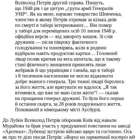
Всеволод Петрів другий справа. Пишуть,
що 1948 рік і це цитую „група армії Генералів
УНР“. Як на мене, наукове товариство Шевченка,
членство в якому Петрів отримав за кілька днів
по смерті в таборі інтернованих… Він помер
у таборі для переміщених осіб 10 липня 1948 р.
офіційна версія — від завороту кишок. Зі слів
дружини — після півроку фактичного
голодування та поневірянь, коли в родини
відібрали навіть продуктові картки… Головний
лікар поляк кричав на весь шпиталь, що в такому
стані фізичного знищення привозять лише
жебраків й що українцям є ганьба, що в таборі
з 8 тисячним населенням не могли відживити
добре знаного генерала. Три тижні лікарі боролись
за його життя, але врятувати не вдалося. „Я так
втомився, що вже не маю сили жити“! — сказав
на прощання генерал дружині. То була його перша
й остання скарга, за 28 років подружнього життя.
Похований в німецькому місті Аусбурзі.
До Лубен Всеволод Петрів обороняв Київ від навали
Мурайова та брав участь у придушенні повстання на заводі
«Арсенал». Лубенці зустріли військо щиро та гостинно. Ось
як про те діло писав Петрів:
«Ворог на гарматний постріл від