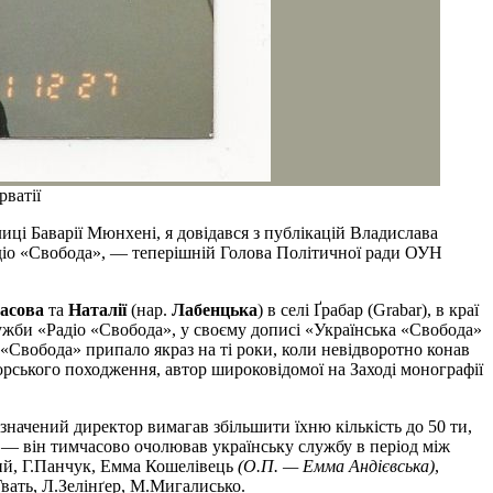
рватії
иці Баварії Мюнхені, я довідався з публікацій Владислава
адіо «Свобода», — теперішній Голова Політичної ради ОУН
асова
та
Наталії
(нар.
Лабенцька
) в селі Ґрабар (Grabar), в краї
лужби «Радіо «Свобода», у своєму дописі «Українська «Свобода»
Свобода» припало якраз на ті роки, коли невідворотно конав
орського походження, автор широковідомої на Заході монографії
значений директор вимагав збільшити їхню кількість до 50 ти,
) — він тимчасово очолював українську службу в період між
кий, Г.Панчук, Емма Кошелівець
(О.П. — Емма Андієвська)
,
вать, Л.Зелінґер, М.Мигалисько.