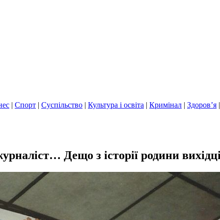
нес
|
Спорт
|
Суспільство
|
Культура і освіта
|
Кримінал
|
Здоров’я
урналіст… Дещо з історії родини вихідц