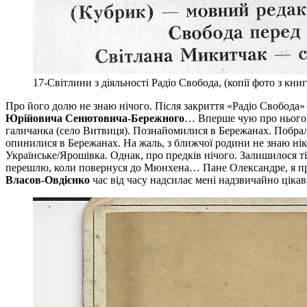
17-Світлини з діяльності Радіо Свобода, (копії фото з к
Про його долю не знаю нічого. Після закриття «Радіо Свобода
Юрійовича Сенютовича-Бережного
… Вперше чую про нього. 
галичанка (село Витвиця). Познайомилися в Бережанах. Побрал
опинилися в Бережанах. На жаль, з ближчої родини не знаю нік
Українське/Ярошівка. Однак, про предків нічого. Залишилося 
перешлю, коли повернуся до Мюнхена… Пане Олександре, я про 
Власов-Овдієнко
час від часу надсилає мені надзвичайно цікаві