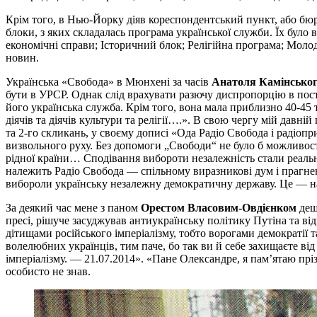
Крім того, в Нью-Йорку діяв кореспондентський пункт, або бю
блоки, з яких складалась програма української служби. Їх було 
економічні справи; Історичний блок; Релігійна програма; Моло
новин.
Українська «Свобода» в Мюнхені за часів
Анатоля Камінсько
бути в УРСР. Однак слід врахувати разючу диспропорцію в пост
його українська служба. Крім того, вона мала приблизно 40-45 
діячів та діячів культури та релігії….». В свою чергу мій давні
та 2-го скликань, у своєму дописі «Ода Радіо Свобода і радіо
визвольного руху. Без допомоги „Свободи“ не було б можливост
рідної країни… Сподівання вибороти незалежність стали реальн
належить Радіо Свобода — спільному виразникові дум і прагнен
вибороли українську незалежну демократичну державу. Це — 
За деякий час мене з паном
Орестом Власовим-Овдієнком
дещо
пресі, рішуче засуджував антиукраїнську політику Путіна та в
дітищами російського імперіалізму, тобто ворогами демократії
волелюбних українців, тим паче, бо так ви й себе захищаєте в
імперіалізму. — 21.07.2014». «Пане Олександре, я пам’ятаю пр
особисто не знав.