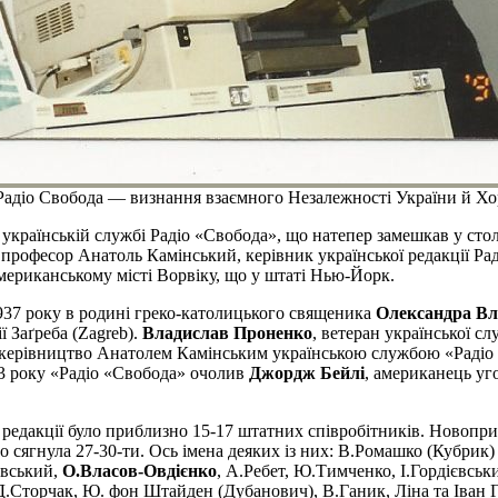
 Радіо Свобода — визнання взаємного Незалежності України й Хо
 українській службі Радіо «Свобода», що натепер замешкав у стол
 професор Анатоль Камінський, керівник української редакції Р
-американському місті Ворвіку, що у штаті Нью-Йорк.
937 року в родині греко-католицького священика
Олександра Вл
 Заґреба (Zagreb).
Владислав Проненко
, ветеран української с
керівництво Анатолем Камінським українською службою «Радіо «
83 року «Радіо «Свобода» очолив
Джордж Бейлі
, американець уг
 редакції було приблизно 15-17 штатних співробітників. Новопри
о сягнула 27-30-ти. Ось імена деяких із них: В.Ромашко (Кубрик
овський,
О.Власов-Овдієнко
, А.Ребет, Ю.Тимченко, І.Гордієвсь
.Сторчак, Ю. фон Штайден (Дубанович), В.Ганик, Ліна та Іван Г