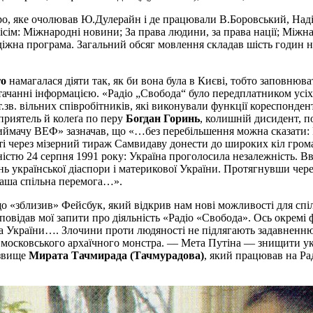
ро, яке очолював Ю.Дулерайн і де працювали В.Боровський, Над
вісім: Міжнародні новини; За права людини, за права нації; Міжн
діжна програма. Загальний обсяг мовлення складав шість годин 
го
намагалася діяти так, як би вона була в Києві, тобто заповнюва
ачанні інформацією. «Радіо „Свобода“ було передплатником усіх
т.зв. вільних співробітників, які виконували функції кореспонд
й приятель й колеґа по перу
Богдан Горинь
, колишній дисидент, п
приймачу ВЕФ» зазначав, що «…без перебільшення можна сказати: 
і через мізерний тираж Самвидаву донести до широких кіл громад
істю 24 серпня 1991 року: Україна проголосила незалежність. Вв
ь української діаспори і материкової України. Протягнувши чере
наша спільна перемога…».
 «зблизив» Фейсбук, який відкрив нам нові можливості для спілк
ідповідав мої запити про діяльність «Радіо «Свобода». Ось окре
 та України…. Злочини проти людяності не підлягають задавненн
ід московського архаїчного монстра. — Мета Путіна — знищити у
ізвище
Мирата Тачмирада (Тачмурадова)
, який працював на Ра