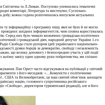
ія Світлична та Л.Лиман. Поступово упевнились тематичні
ародні коментарі; Література та мистецтво; Суспільно-
на добу; кожна година розпочиналась випуском актуальних
ти ту інформаційну і програмну нішу, якої не було й не могло
 провідних західних інформагентств, чим сповна користувалась
ентів. Серед них було чимало визначних громадсько-політичних
олітичний і громадський діяч, народний депутат України 1-го
Радіо Свобода стало рупором ідей українського національно-
ськості думки борців за демократію, свободу і незалежність
ажаю, що велику допомогу і безпосередню участь у цій події
з залізну завісу один одному руки побратимства, ми спільно
ування. Пан Орест часто відгукувався на публікації у світовій
мі фраґменти з його месиджів: «…Комуністи є політичними
ю!.. США та Великобританіє, це ваш святий обов’язок захищати
країнську націю, головного супротивника російського
діо «Свобода», директором туркменської редакції), але я його