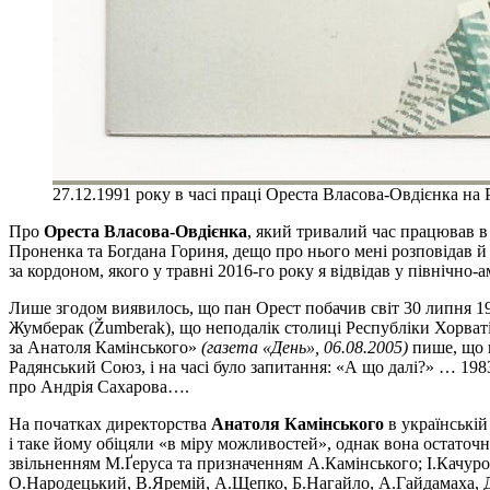
27.12.1991 року в часі праці Ореста Власова-Овдієнка на
Про
Ореста Власова-Овдієнка
, який тривалий час працював в
Проненка та Богдана Гориня, дещо про нього мені розповідав й
за кордоном, якого у травні 2016-го року я відвідав у північно
Лише згодом виявилось, що пан Орест побачив світ 30 липня 1
Жумберак (Žumberak), що неподалік столиці Республіки Хорватії
за Анатоля Камінського»
(газета «День», 06.08.2005)
пише, що 
Радянський Союз, і на часі було запитання: «А що далі?» … 19
про Андрія Сахарова….
На початках директорства
Анатоля Камінського
в українській
і таке йому обіцяли «в міру можливостей», однак вона остаточн
звільненням М.Ґеруса та призначенням А.Камінського; І.Качур
О.Народецький, В.Яремій, А.Щепко, Б.Нагайло, А.Гайдамаха, Д