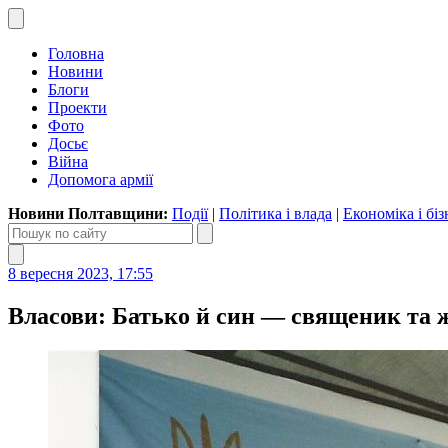
Головна
Новини
Блоги
Проекти
Фото
Досьє
Війна
Допомога армії
Новини Полтавщини:
Події
|
Політика і влада
|
Економіка і біз
8 вересня 2023, 17:55
Власови: Батько й син — священик та ж