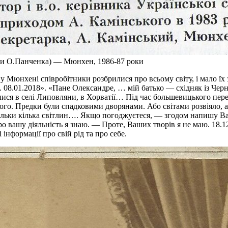
ниги О.Панченка) — Мюнхен, 1986-87 роки
» у Мюнхені співробітники розбрилися про всьому світу, і мало
08.01.2018». «Пане Олександре, … мій батько — східняк із Чер
ися в селі Липовляни, в Хорватії… Під час большевицького пере
ого. Предки були спадковими дворянами. Або світами розвіяло, а
тільки кілька світлин…. Якщо погоджуєтеся, — згодом напишу В
вашу діяльність я знаю. — Проте, Ваших творів я не маю. 18.12
 інформації про свій рід та про себе.