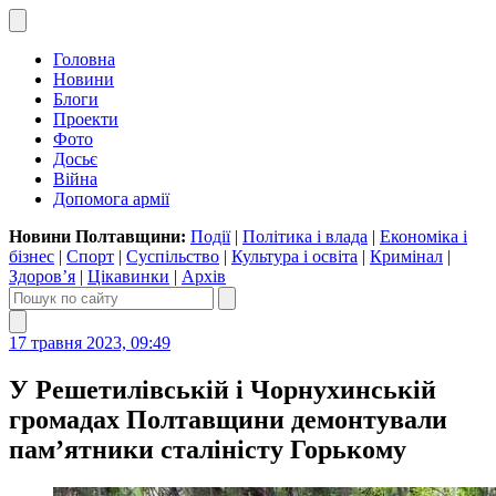
Головна
Новини
Блоги
Проекти
Фото
Досьє
Війна
Допомога армії
Новини Полтавщини:
Події
|
Політика і влада
|
Економіка і
бізнес
|
Спорт
|
Суспільство
|
Культура і освіта
|
Кримінал
|
Здоров’я
|
Цікавинки
|
Архів
17 травня 2023, 09:49
У Решетилівській і Чорнухинській
громадах Полтавщини демонтували
пам’ятники сталіністу Горькому