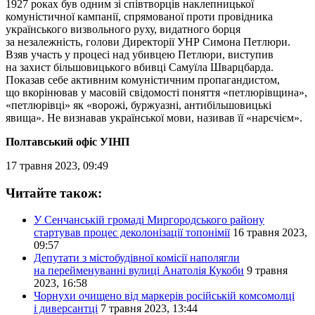
1927 роках був одним зі співтворців наклепницької
комуністичної кампанії, спрямованої проти провідника
українського визвольного руху, видатного борця
за незалежність, голови Директорії УНР Симона Петлюри.
Взяв участь у процесі над убивцею Петлюри, виступив
на захист більшовицького вбивці Самуїла Шварцбарда.
Показав себе активним комуністичним пропагандистом,
що вкорінював у масовій свідомості поняття «петлюрівщина»,
«петлюрівці» як «ворожі, буржуазні, антибільшовицькі
явища». Не визнавав української мови, називав її «нарєчієм».
Полтавський офіс УІНП
17 травня 2023, 09:49
Читайте також:
У Сенчанській громаді Миргородського району
стартував процес деколонізації топонімії
16 травня 2023,
09:57
Депутати з містобудівної комісії наполягли
на перейменуванні вулиці Анатолія Кукоби
9 травня
2023, 16:58
Чорнухи очищено від маркерів російській комсомолці
і диверсантці
7 травня 2023, 13:44