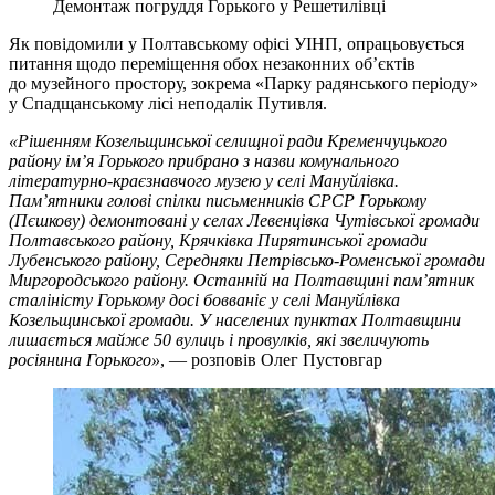
Демонтаж погруддя Горького у Решетилівці
Як повідомили у Полтавському офісі УІНП, опрацьовується
питання щодо переміщення обох незаконних об’єктів
до музейного простору, зокрема «Парку радянського періоду»
у Спадщанському лісі неподалік Путивля.
«Рішенням Козельщинської селищної ради Кременчуцького
району ім’я Горького прибрано з назви комунального
літературно-краєзнавчого музею у селі Мануйлівка.
Пам’ятники голові спілки письменників СРСР Горькому
(Пєшкову) демонтовані у селах Левенцівка Чутівської громади
Полтавського району, Крячківка Пирятинської громади
Лубенського району, Середняки Петрівсько-Роменської громади
Миргородського району. Останній на Полтавщині пам’ятник
сталіністу Горькому досі бовваніє у селі Мануйлівка
Козельщинської громади. У населених пунктах Полтавщини
лишається майже 50 вулиць і провулків, які звеличують
росіянина Горького»
, — розповів Олег Пустовгар