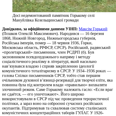
Досі недемонтований памятник Горькому селі
Мануйлівка Козельщинської громади
Довідково, за офіційними даними УІНП:
Максім Горький
(Пєшков Олексій Максимович). Народився — 16 березня
1868, Нижній Новгород, Нижньогородська губернія,
Російська імперія, помер — 18 червня 1936, Горки,
Московська область, РРФСР, СРСР). Російський, радянський
«пролетарський» письменник, член РСДРП (б). Був
засновником псевдохудожнього напряму і методу
соціалістичного реалізму в літературі, який насильно
нав’язувався владою і сприяв закріпленню ідеології
комуністичного тоталітаризму в СРСР. У 1934–1936 роках —
голова Спілки письменників СРСР, тобто став першим
очільником духовної в’язниці-резервації для творчої еліти, яка
повинна була під контролем влади «правильно» вихваляти
злочинний режим. Саме Горькому належить гасло: «Если враг
не сдаётся, — его уничтожают». Його широко
використовували в СРСР під час проведення терористичної
політики, а зараз воно на озброєнні сучасних російських
окупантів. Підтримував та схвалював систему сталінських
комуністичних концентраційних таборів ГУЛАГ. У 1926-