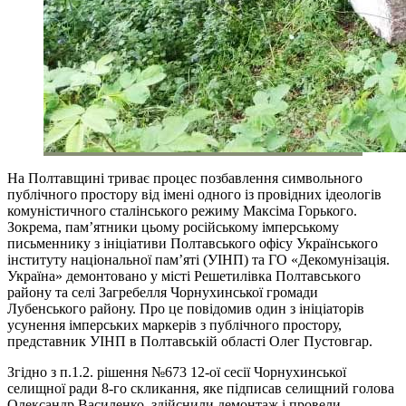
На Полтавщині триває процес позбавлення символьного
публічного простору від імені одного із провідних ідеологів
комуністичного сталінського режиму Максіма Горького.
Зокрема, пам’ятники цьому російському імперському
письменнику з ініціативи Полтавського офісу Українського
інституту національної пам’яті (УІНП) та ГО «Декомунізація.
Україна» демонтовано у місті Решетилівка Полтавського
району та селі Загребелля Чорнухинської громади
Лубенського району. Про це повідомив один з ініціаторів
усунення імперських маркерів з публічного простору,
представник УІНП в Полтавській області Олег Пустовгар.
Згідно з п.1.2. рішення №673 12-ої сесії Чорнухинської
селищної ради 8-го скликання, яке підписав селищний голова
Олександр Василенко, здійснили демонтаж і провели