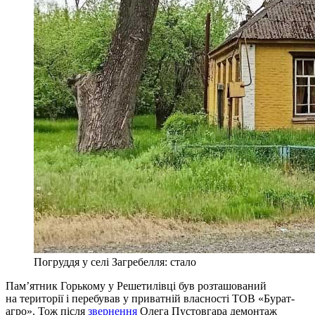
Погруддя у селі Загребелля: стало
Пам’ятник Горькому у Решетилівці був розташований
на території і перебував у приватній власності ТОВ «Бурат-
агро». Тож після
звернення
Олега Пустовгара демонтаж