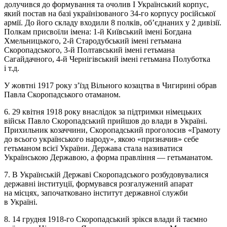
долучився до формування та очолив І Український корпус,
який постав на базі українізованого 34-го корпусу російської
армії. До його складу входили 8 полків, об’єднаних у 2 дивізії.
Полкам присвоїли імена: 1-й Київський імені Богдана
Хмельницького, 2-й Стародубський імені гетьмана
Скоропадського, 3-й Полтавський імені гетьмана
Сагайдачного, 4-й Чернігівський імені гетьмана Полуботка
і т.д.
У жовтні 1917 року з’їзд Вільного козацтва в Чигирині обрав
Павла Скоропадського отаманом.
6. 29 квітня 1918 року внаслідок за підтримки німецьких
військ Павло Скоропадський прийшов до влади в Україні.
Прихильник козаччини, Скоропадський проголосив «Грамоту
до всього українського народу», якою «призначив» себе
гетьманом всієї України. Держава стала називатися
Українською Державою, а форма правління — гетьманатом.
7. В Українській Державі Скоропадського розбудовувалися
державні інституції, формувався розгалужений апарат
на місцях, започатковано інститут державної служби
в Україні.
8. 14 грудня 1918-го Скоропадський зрікся влади й таємно