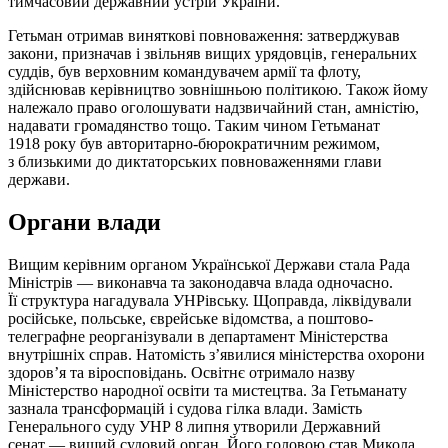
тимчасовий державний устрій України.
Гетьман отримав виняткові повноваження: затверджував
закони, призначав і звільняв вищих урядовців, генеральних
суддів, був верховним командувачем армії та флоту,
здійснював керівництво зовнішньою політикою. Також йому
належало право оголошувати надзвичайний стан, амністію,
надавати громадянство тощо. Таким чином Гетьманат
1918 року був авторитарно-бюрократичним режимом,
з близькими до диктаторських повноваженнями глави
держави.
Органи влади
Вищим керівним органом Української Держави стала Рада
Міністрів — виконавча та законодавча влада одночасно.
Її структура нагадувала УНРівську. Щоправда, ліквідували
російське, польське, єврейське відомства, а поштово-
телеграфне реорганізували в департамент Міністерства
внутрішніх справ. Натомість з’явилися міністерства охорони
здоров’я та віросповідань. Освітнє отримало назву
Міністерство народної освіти та мистецтва. За Гетьманату
зазнала трансформацій і судова гілка влади. Замість
Генерального суду УНР 8 липня утворили Державний
сенат — вищий судовий орган. Його головою став Микола