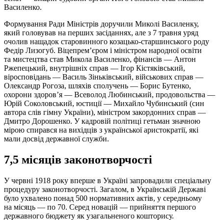
Василенко.
Формування Ради Міністрів доручили Миколі Василенку,
який головував на перших засіданнях, але з 7 травня уряд
очолив нащадок старовинного козацько-старшинського роду
Федір Лизогуб. Віцепрем’єром і міністром народної освіти
та мистецтва став Микола Василенко, фінансів — Антон
Ржепецький, внутрішніх справ — Ігор Кістяківський,
віросповідань — Василь Зіньківський, військових справ —
Олександр Рогоза, шляхів сполучень — Борис Бутенко,
охорони здоров’я — Всеволод Любинський, продовольства —
Юрій Соколовський, юстиції — Михайло Чубинський (син
автора слів гімну України), міністром закордонних справ —
Дмитро Дорошенко. У кадровій політиці гетьман значною
мірою спирався на вихідців з української аристократії, які
мали досвід державної служби.
7,5 місяців законотворчості
У червні 1918 року вперше в Україні запровадили спеціальну
процедуру законотворчості. Загалом, в Українській Державі
було ухвалено понад 500 нормативних актів, у середньому
на місяць — по 70. Серед новацій — прийняття першого
державного бюджету як узагальненого кошторису.