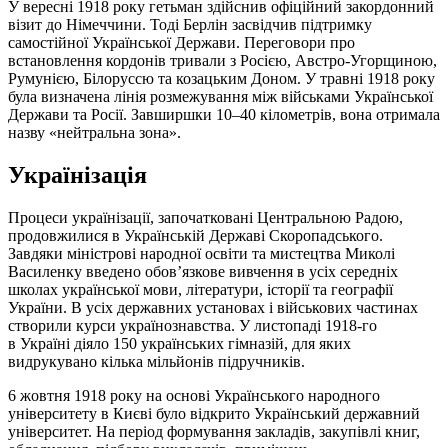
У вересні 1918 року гетьман здійснив офіційний закордонний
візит до Німеччини. Тоді Берлін засвідчив підтримку
самостійної Української Держави. Переговори про
встановлення кордонів тривали з Росією, Австро-Угорщиною,
Румунією, Білоруссю та козацьким Доном. У травні 1918 року
була визначена лінія розмежування між військами Української
Держави та Росії. Завширшки 10–40 кілометрів, вона отримала
назву «нейтральна зона».
Українізація
Процеси українізації, започатковані Центральною Радою,
продовжилися в Українській Державі Скоропадського.
Завдяки міністрові народної освіти та мистецтва Миколі
Василенку введено обов’язкове вивчення в усіх середніх
школах української мови, літератури, історії та географії
України. В усіх державних установах і військових частинах
створили курси українознавства. У листопаді 1918-го
в Україні діяло 150 українських гімназій, для яких
видрукувано кілька мільйонів підручників.
6 жовтня 1918 року на основі Українського народного
університету в Києві було відкрито Український державний
університет. На період формування закладів, закупівлі книг,