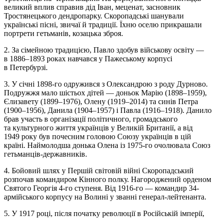
великий вплив справив дід Іван, меценат, засновник
Тростянецького дендропарку. Скоропадські шанували
українські пісні, звичаї й традиції. Їхню оселю прикрашали
портрети гетьманів, козацька зброя.
2. За сімейною традицією, Павло здобув військову освіту —
в 1886–1893 роках навчався у Пажеському корпусі
в Петербурзі.
3. У січні 1898-го одружився з Олександрою з роду Дурново.
Подружжя мало шістьох дітей — доньок Марію (1898–1959),
Єлизавету (1899–1976), Олену (1919–2014) та синів Петра
(1900–1956), Данила (1904–1957) і Павла (1916–1918). Данило
брав участь в організації політичного, громадського
та культурного життя українців у Великій Британії, а від
1949 року був почесним головою Союзу українців в цій
країні. Наймолодша донька Олена із 1975-го очолювала Союз
гетьманців-державників.
4. Бойовий шлях у Першій світовій війні Скоропадський
розпочав командиром Кінного полку. Нагороджений орденом
Святого Георгія 4-го ступеня. Від 1916-го — командир 34-
армійського корпусу на Волині у званні генерал-лейтенанта.
5. У 1917 році, після початку революції в Російській імперії,