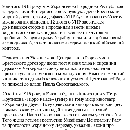
9 лютого 1918 року між Українською Народною Республікою
та державами Четверного союзу було укладено Брестський
мирний договір, яким де-факто УНР була визнана суб’єктом
міжнародних відносин. 12 лютого УНР звернулася
до німецької сторони з проханням ввести війська,
за допомогою яких сподівалися розв’язати внутрішні
проблеми. Завдяки цьому Україну звільнили від більшовиків,
але водночас було встановлено австро-німецький військовий
контроль.
Невиконання Українською Центральною Радою умов
Брестського договору щодо постачання хліба й сировини
державам Четверного союзу викликало невдоволення
і роздратування німецького командування. Власне німецький
чинник став одним із ключових в усуненні Центральної Ради
та приході до влади Павла Скоропадського.
29 квітня 1918 року в Києві в будівлі кінного цирку Петра
Крутикова «Hippo Palace» (тепер на тому місці кінотеатр
«Україна») відбувся Всеукраїнський хліборобський конгрес,
в якому взяли участь понад 6 тисяч делегатів та який
проголосив Павла Скоропадського гетьманом усієї України.
Того ж дня гетьман розпустив Українську Центральну Раду
та проголосив Українську Державу, ухвалив Закони про