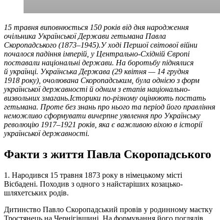
15 травня виповнюється 150 років від дня народження
очільника Української Держави гетьмана Павла
Скоропадського (1873–1945).У ході Першої світової війни
почалося падіння імперій, у Центрально-Східній Європі
поставали національні держави. На боротьбу піднялися
й українці. Українська Держава (29 квітня — 14 грудня
1918 року), очолювана Скоропадським, була однією з форм
української державності й одним з етапів національно-
визвольних змагань.Історики по-різному оцінюють постать
гетьмана. Проте без знань про нього та період його правління
неможливо сформувати вичерпне уявлення про Українську
революцію 1917–1921 років, яка є важливою віхою в історії
української державності.
Факти з життя Павла Скоропадського
1. Народився 15 травня 1873 року в німецькому місті
Вісбадені. Походив з одного з найстаріших козацько-
шляхетських родів.
Дитинство Павло Скоропадський провів у родинному маєтку
Тростянець на Чернігівщині. На формування його поглядів