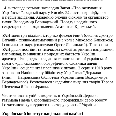
14 листопада гетьман затвердив Закон «Про заснування
Української академії наук у Києві». 24 листопада відбулося
її перше засідання. Академію очолив біохімік та організатор
науки Володимир Вернадський. Посаду неодмінного
секретаря посів сходознавець Агатангел Кримський.
УАН мала три відділи: історико-філологічний (очолив Дмитро
Багалій), фізико-математичний (на чолі з Миколою Кащенком)
і соціальних наук (головував Орест Левицький). Також при
УАН діяли постійні та тимчасові комісії за різними напрямами,
наприклад, із вивчення природних багатств України,
археографічна, «для складання словника живої української
мови», «для складання біографічного словника діячів
України», соціальних і правничих питань. 2 серпня 1918 року
засновано Національну бібліотеку Української Держави
(нині — Національна бібліотека України імені Володимира
Вернадського). Розпочалося академічне видання творів Тараса
Шевченка й Івана Франка.
Частина інституцій, створених в Українській Державі
гетьмана Павла Скоропадського, продовжили свою роботу
і є частиною культурного простору сучасної України.
Український інститут національної пам’яті