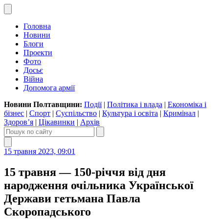
Головна
Новини
Блоги
Проекти
Фото
Досьє
Війна
Допомога армії
Новини Полтавщини:
Події
|
Політика і влада
|
Економіка і
бізнес
|
Спорт
|
Суспільство
|
Культура і освіта
|
Кримінал
|
Здоров’я
|
Цікавинки
|
Архів
15 травня 2023, 09:01
15 травня — 150-річчя від дня
народження очільника Української
Держави гетьмана Павла
Скоропадського