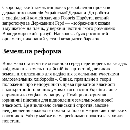
Скоропадський також ініціював розроблення проєктів
державних символів Української Держави. До роботи
в спеціальній комісії залучив Георгія Нарбута, котрий
запропонував Державний Герб — «зображення козака
з мушкетом на плечі., у верхній частині якого розміщено
Володимирський тризуб. Навколо… буяв рослинний
орнамент, виконаний у стилі козацького бароко».
Земельна реформа
Вона мала стати чи не основною серед перетворень на засадах
«відчуження земель по дійсній їх вартості від великих
земельних власників для наділення земельними участками
малоземельних хліборобів». Однак, правильне в теорії
положення про непорушність права приватної власності
в конкретно-історичних умовах тогочасної України лише
спричинило соціальну напругу. Поміщики отримали
юридичні підстави для відновлення земельно-майнової
власності. Це викликало селянський спротив, масове
невдоволення владою гетьмана та його німецько-австрійських
союзників. Улітку майже всіма регіонами прокотилася хвиля
повстань.