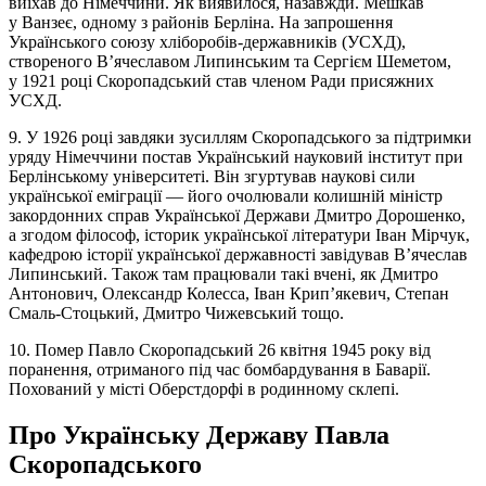
виїхав до Німеччини. Як виявилося, назавжди. Мешкав
у Ванзеє, одному з районів Берліна. На запрошення
Українського союзу хліборобів-державників (УСХД),
створеного В’ячеславом Липинським та Сергієм Шеметом,
у 1921 році Скоропадський став членом Ради присяжних
УСХД.
9. У 1926 році завдяки зусиллям Скоропадського за підтримки
уряду Німеччини постав Український науковий інститут при
Берлінському університеті. Він згуртував наукові сили
української еміграції — його очолювали колишній міністр
закордонних справ Української Держави Дмитро Дорошенко,
а згодом філософ, історик української літератури Іван Мірчук,
кафедрою історії української державності завідував В’ячеслав
Липинський. Також там працювали такі вчені, як Дмитро
Антонович, Олександр Колесса, Іван Крип’якевич, Степан
Смаль-Стоцький, Дмитро Чижевський тощо.
10. Помер Павло Скоропадський 26 квітня 1945 року від
поранення, отриманого під час бомбардування в Баварії.
Похований у місті Оберстдорфі в родинному склепі.
Про Українську Державу Павла
Скоропадського