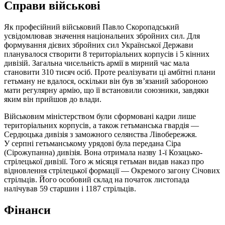
Справи військові
Як професійний військовий Павло Скоропадський
усвідомлював значення національних збройних сил. Для
формування дієвих збройних сил Української Держави
планувалося створити 8 територіальних корпусів і 5 кінних
дивізій. Загальна чисельність армії в мирний час мала
становити 310 тисяч осіб. Проте реалізувати ці амбітні плани
гетьману не вдалося, оскільки він був зв’язаний забороною
мати регулярну армію, що її встановили союзники, завдяки
яким він прийшов до влади.
Військовим міністерством були сформовані кадри лише
територіальних корпусів, а також гетьманська гвардія —
Сердюцька дивізія з заможного селянства Лівобережжя.
У серпні гетьманському урядові була передана Сіра
(Сірожупанна) дивізія. Вона отримала назву 1-ї Козацько-
стрілецької дивізії. Того ж місяця гетьман видав наказ про
відновлення стрілецької формації — Окремого загону Січових
стрільців. Його особовий склад на початок листопада
налічував 59 старшин і 1187 стрільців.
Фінанси