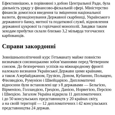
Ефективнішою, в порівнянні з добою Центральної Ради, була
діяльність уряду у фінансово-фіскальній сфері. Міністерство
фінансів домоглося введення та зміцнення національної
валюти, функціонування Державної скарбниці, Українського
державного банку, митної та податкової служб, відновлення
державної цукрової та горілчаної монополії. Завдяки таким
заходам прибутки склали близько 3,2 мільярда тогочасних
карбованців.
Справи закордонні
Зовнішньополітичний курс Гетьманату майже повністю
визначався союзницькими зобов’язаннями перед Четверним
союзом. До безперечних успіхів на міжнародному фронті
належало визнання Української Держави цими країнами,
а також Азербайджаном, Грузією, Доном, Кубанню, Польщею,
Фінляндією, Румунією і Швейцарією. Дипломатичні
відносини були встановлені ще з 8 державами — Бельгією,
Вірменією, Голландією, Грецією, Данією, Норвегією, Персією
і Швецією. Загалом Україна відкрила 11 дипломатичних
і до 50 консульських представництв у 20 країнах світу,
а на своїй території — 12 дипломатичних і 42 консульських
представництва 24 держав.