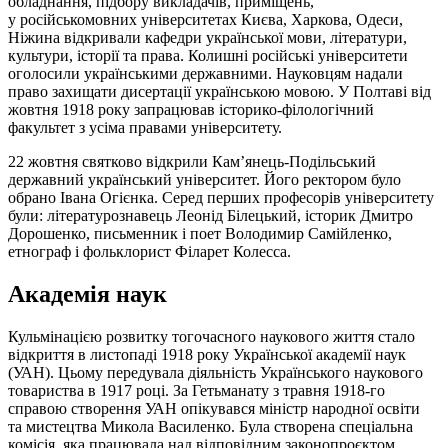
обладнання, підбору викладачів, приміщень,
у російськомовних університетах Києва, Харкова, Одеси,
Ніжина відкривали кафедри української мови, літератури,
культури, історії та права. Колишні російські університети
оголосили українськими державними. Науковцям надали
право захищати дисертації українською мовою. У Полтаві від
жовтня 1918 року запрацював історико-філологічний
факультет з усіма правами університету.
22 жовтня святково відкрили Кам’янець-Подільський
державний український університет. Його ректором було
обрано Івана Огієнка. Серед перших професорів університету
були: літературознавець Леонід Білецький, історик Дмитро
Дорошенко, письменник і поет Володимир Самійленко,
етнограф і фольклорист Філарет Колесса.
Академія наук
Кульмінацією розвитку тогочасного наукового життя стало
відкриття в листопаді 1918 року Української академії наук
(УАН). Цьому передувала діяльність Українського наукового
товариства в 1917 році. За Гетьманату з травня 1918-го
справою створення УАН опікувався міністр народної освіти
та мистецтва Микола Василенко. Була створена спеціальна
комісія, яка працювала над відповідним законопроєктом.