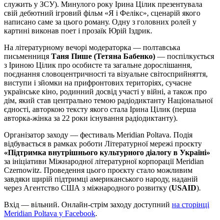
служить у ЗСУ). Минулого року Ірина Цілик презентувала
свій дебютний ігровий фільм «Я і Фелікс», сценарій якого
написано саме за цього роману. Одну з головних ролей у
картині виконав поет і прозаїк Юрій Іздрик.
На літературному вечорі модераторка — полтавська
письменниця
Таня Пише (Тетяна Бабенко)
— поспілкується
з Іриною Цілик про особисте та загальне дорослішання,
поєднання словоцентричності та візуальне світосприйняття,
виступи і зйомки на прифронтових територіях, сучасне
українське кіно, родинний досвід участі у війні, а також про
дім, який став центрально темою радіодиктанту Національної
єдності, авторкою тексту якого стала Ірина Цілик (перша
авторка-жінка за 22 роки існування радіодиктанту).
Організатор заходу — фестиваль Meridian Poltava. Подія
відбувається в рамках роботи Літературної мережі проєкту
«Підтримка внутрішнього культурного діалогу в Україні»
за ініціативи Міжнародної літературної корпорації Meridian
Czernowitz. Проведення цього проєкту стало можливим
завдяки щирій підтримці американського народу, наданій
через Агентство США з міжнародного розвитку (
USAID
).
Вхід — вільний. Онлайн-стрім заходу доступний
на сторінці
Meridian Poltava у Facebook
.