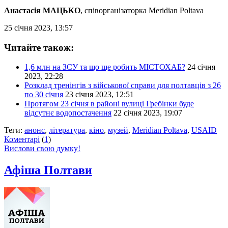
Анастасія МАЦЬКО
, співорганізаторка Meridian Poltava
25 січня 2023, 13:57
Читайте також:
1,6 млн на ЗСУ та що ще робить МІСТОХАБ?
24 січня
2023, 22:28
Розклад тренінгів з військової справи для полтавців з 26
по 30 січня
23 січня 2023, 12:51
Протягом 23 січня в районі вулиці Гребінки буде
відсутнє водопостачення
22 січня 2023, 19:07
Теги:
анонс
,
література
,
кіно
,
музей
,
Meridian Poltava
,
USAID
Коментарі
(
1
)
Вислови свою думку!
Афіша Полтави