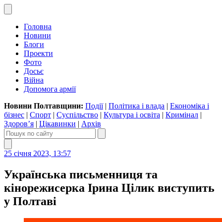
Головна
Новини
Блоги
Проекти
Фото
Досьє
Війна
Допомога армії
Новини Полтавщини:
Події
|
Політика і влада
|
Економіка і
бізнес
|
Спорт
|
Суспільство
|
Культура і освіта
|
Кримінал
|
Здоров’я
|
Цікавинки
|
Архів
25 січня 2023, 13:57
Українська письменниця та
кінорежисерка Ірина Цілик виступить
у Полтаві