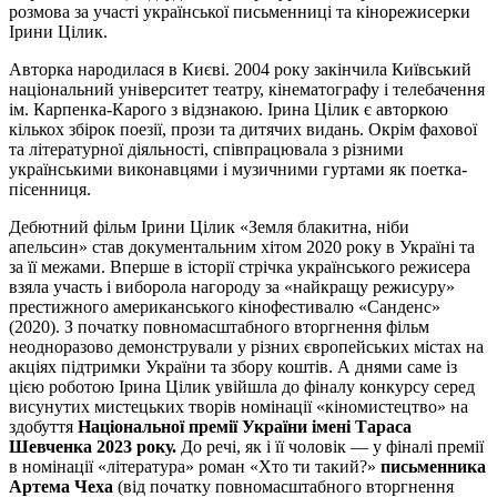
розмова за участі української письменниці та кінорежисерки
Ірини Цілик.
Авторка народилася в Києві. 2004 року закінчила Київський
національний університет театру, кінематографу і телебачення
ім. Карпенка-Карого з відзнакою. Ірина Цілик є авторкою
кількох збірок поезії, прози та дитячих видань. Окрім фахової
та літературної діяльності, співпрацювала з різними
українськими виконавцями і музичними гуртами як поетка-
пісенниця.
Дебютний фільм Ірини Цілик «Земля блакитна, ніби
апельсин» став документальним хітом 2020 року в Україні та
за її межами. Вперше в історії стрічка українського режисера
взяла участь і виборола нагороду за «найкращу режисуру»
престижного американського кінофестивалю «Санденс»
(2020). З початку повномасштабного вторгнення фільм
неодноразово демонстрували у різних європейських містах на
акціях підтримки України та збору коштів. А днями саме із
цією роботою Ірина Цілик увійшла до фіналу конкурсу серед
висунутих мистецьких творів номінації «кіномистецтво» на
здобуття
Національної премії України імені Тараса
Шевченка 2023 року.
До речі, як і її чоловік — у фіналі премії
в номінації «література» роман «Хто ти такий?»
письменника
Артема Чеха
(від початку повномасштабного вторгнення