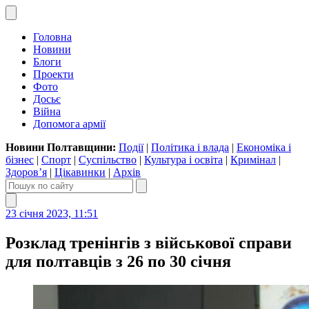
Головна
Новини
Блоги
Проекти
Фото
Досьє
Війна
Допомога армії
Новини Полтавщини:
Події
|
Політика і влада
|
Економіка і
бізнес
|
Спорт
|
Суспільство
|
Культура і освіта
|
Кримінал
|
Здоров’я
|
Цікавинки
|
Архів
23 січня 2023, 11:51
Розклад тренінгів з військової справи
для полтавців з 26 по 30 січня