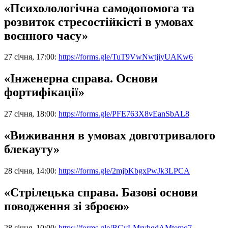
«Психолологічна самодопомога та
розвиток стресостійкісті в умовах
воєнного часу»
27 січня, 17:00:
https://forms.gle/TuT9VwNwtjiyUAKw6
«Інженерна справа. Основи
фортифікації»
27 січня, 18:00:
https://forms.gle/PFE763X8vEanSbAL8
«Виживання в умовах довготривалого
блекауту»
28 січня, 14:00:
https://forms.gle/2mjbKbgxPwJk3LPCA
«Стрілецька справа. Базові основи
поводження зі зброєю»
28 січня, 10:00:
https://forms.gle/BGvLMrvhgdAMtemq7