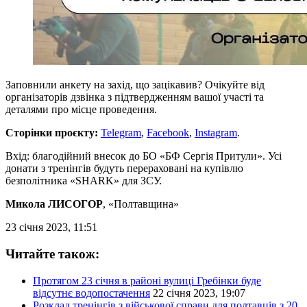
Заповнили анкету на захід, що зацікавив? Очікуйте від
організаторів дзвінка з підтвердженням вашої участі та
деталями про місце проведення.
Сторінки проєкту:
Telegram
,
Facebook
,
Instagram
.
Вхід: благодійний внесок до БО «БФ Сергія Притули». Усі
донати з тренінгів будуть перераховані на купівлю
безполітника «SHARK» для ЗСУ.
Микола ЛИСОГОР
, «Полтавщина»
23 січня 2023, 11:51
Читайте також:
Протягом 23 січня в районі вулиці Гребінки буде
відсутнє водопостачення
22 січня 2023, 19:07
Розклад тренінгів з військової справи для полтавців з 20