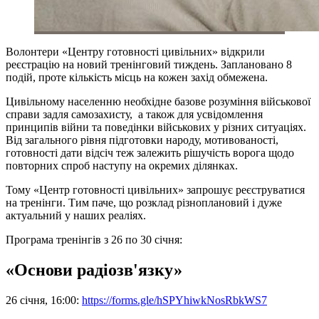
Волонтери «Центру готовності цивільних» відкрили
реєстрацію на новий тренінговий тиждень. Заплановано 8
подій, проте кількість місць на кожен захід обмежена.
Цивільному населенню необхідне базове розуміння військової
справи задля самозахисту, а також для усвідомлення
принципів війни та поведінки військових у різних ситуаціях.
Від загального рівня підготовки народу, мотивованості,
готовності дати відсіч теж залежить рішучість ворога щодо
повторних спроб наступу на окремих ділянках.
Тому «Центр готовності цивільних» запрошує реєструватися
на тренінги. Тим паче, що розклад різноплановий і дуже
актуальний у наших реаліях.
Програма тренінгів з 26 по 30 січня:
«Основи радіозв'язку»
26 січня, 16:00:
https://forms.gle/hSPYhiwkNosRbkWS7