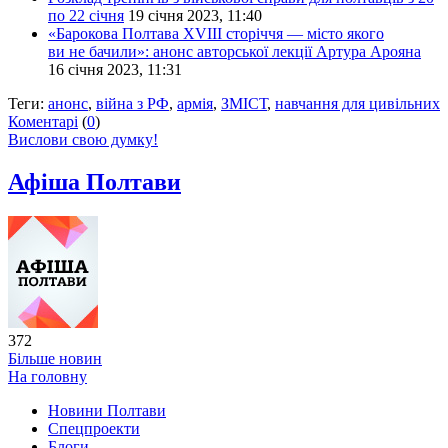
по 22 січня
19 січня 2023, 11:40
«Барокова Полтава ХVIII сторіччя — місто якого
ви не бачили»: анонс авторської лекції Артура Арояна
16 січня 2023, 11:31
Теги:
анонс
,
війна з РФ
,
армія
,
ЗМІСТ
,
навчання для цивільних
Коментарі
(
0
)
Вислови свою думку!
Афіша Полтави
372
Більше новин
На головну
Новини Полтави
Спецпроекти
Блоги