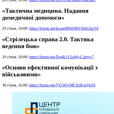
«Тактична медицина. Надання
домедичної допомоги»
29 січня, 10:00:
https://forms.gle/kxomMWrSRVHgGhzY8
«Стрілецька справа 2.0. Тактика
ведення бою»
29 січня, 10:00:
https://forms.gle/Du4k1Y2aWvL2pryv7
«Основи ефективної комунікації з
військовими»
30 січня, 16:00:
https://forms.gle/VE5tQyMCKfKgfykT6