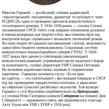
Максим Горький — російський, пізніше радянський
«пролетарський» письменник, драматург та публіцист; член
РСДРП (б), один із провідних ідеологів комуністичного
тоталітарного режиму. У 1934–1936 роках — голова Спілки
письменників СРСР, тобто став першим очільником духовної
в’язниці-резервації для творчої еліти, яка повинна була під
контролем влади «правильно» вихваляти злочинний режим.
Всі інші творчі об’єднання письменників і поетів, можливість
самостійно творити унеможливлено. Схвалював систему
комуністичних концентраційних таборів ГУЛАГ. У 1926-
1927 роках був одним із співтворців наклепницької
комуністичної кампанії, спрямованої проти видатного борця
за незалежність, голови Директорії УНР Симона Петлюри.
Не визнавав української мови, називав її «украинским
наречием». Горькому належить гасло: «Если враг
не сдаётся, — его уничтожают», яке використовували в СРСР
під час проведення терористичної політики, а зараз воно
на озброєнні сучасних російських окупантів. Тож вулицю
Горького у селі Василівка перейменували на
Центральну
,
а у селищі Нова Галещина назвали
Соборною
на пошану Дня
Соборності — державного свята, яке відзначається з нагоди
Акту Злуки між УНР і ЗУНР у 1918 році.