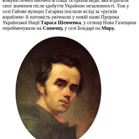
комуністичної наочної агітації та пропаганди, яка втратила
своє значення після здобуття Україною незалежності. Тож у
селі Гайове вулицю Гагаріна послали вслід за «рускім
кораблем» й натомість увічнили у новій назві Пророка
Української Нації
Тараса Шевченка
, у селищі Нова Галещина
перейменували на
Сонячну,
у селі Бондарі на
Миру.