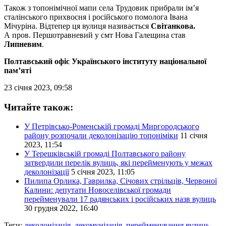
Також з топонімічної мапи села Трудовик прибрали ім’я
сталінського прихвосня і російського помолога Івана
Мічуріна. Відтепер ця вулиця називається
Світанкова.
А пров. Першотравневий у смт Нова Галещина став
Липневим
.
Полтавський офіс Українського інституту національної
пам’яті
23 січня 2023, 09:58
Читайте також:
У Петрівсько-Роменській громаді Миргородського
району розпочали деколонізацію топоніміки
11 січня
2023, 11:54
У Терешківській громаді Полтавського району
затвердили перелік вулиць, які перейменують у межах
деколонізації
5 січня 2023, 11:05
Пилипа Орлика, Гаврилка, Січових стрільців, Червоної
Калини: депутати Новоселівської громади
перейменували 17 радянських і російських назв вулиць
30 грудня 2022, 16:40
Теги:
деколонізація
,
декомунізація
,
перейменування вулиць