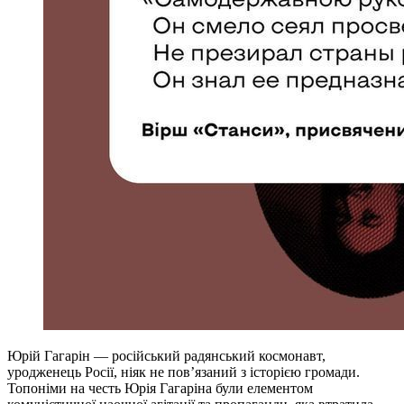
Юрій Гагарін — російський радянський космонавт,
уродженець Росії, ніяк не пов’язаний з історією громади.
Топоніми на честь Юрія Гагаріна були елементом