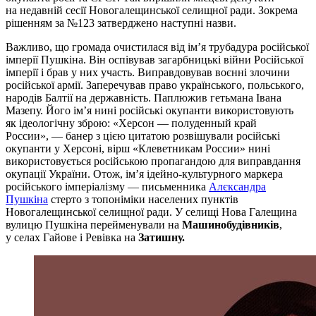
на недавній сесії Новогалещинської селищної ради. Зокрема
рішенням за №123 затверджено наступні назви.
Важливо, що громада очистилася від ім’я трубадура російської
імперії Пушкіна. Він оспівував загарбницькі війни Російської
імперії і брав у них участь. Виправдовував воєнні злочини
російської армії. Заперечував право українського, польського,
народів Балтії на державність. Паплюжив гетьмана Івана
Мазепу. Його ім’я нині російські окупанти використовують
як ідеологічну зброю: «Херсон — полуденный край
России», — банер з цією цитатою розвішували російські
окупанти у Херсоні, вірш «Клеветникам России» нині
використовується російською пропагандою для виправдання
окупації України. Отож, ім’я ідейно-культурного маркера
російського імперіалізму — письменника
Алєксандра
Пушкіна
стерто з топоніміки населених пунктів
Новогалещинської селищної ради. У селищі Нова Галещина
вулицю Пушкіна перейменували на
Машинобудівників
,
у селах Гайове і Ревівка на
Затишну.