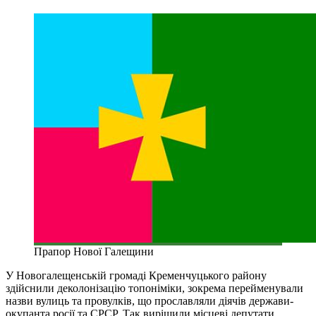
Прапор Нової Галещини
У Новогалещенській громаді Кременчуцького району
здійснили деколонізацію топоніміки, зокрема перейменували
назви вулиць та провулків, що прославляли діячів держави-
окупанта росії та СРСР. Так вирішили місцеві депутати