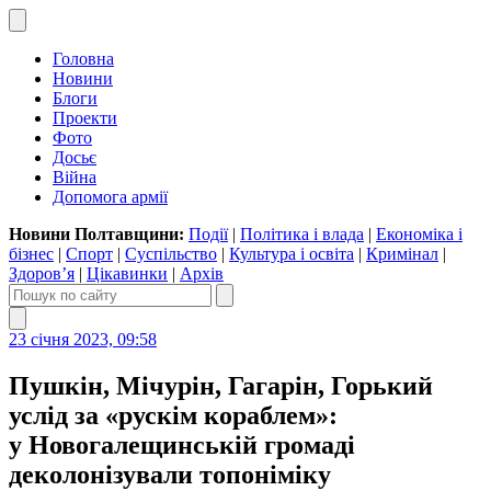
Головна
Новини
Блоги
Проекти
Фото
Досьє
Війна
Допомога армії
Новини Полтавщини:
Події
|
Політика і влада
|
Економіка і
бізнес
|
Спорт
|
Суспільство
|
Культура і освіта
|
Кримінал
|
Здоров’я
|
Цікавинки
|
Архів
23 січня 2023, 09:58
Пушкін, Мічурін, Гагарін, Горький
услід за «рускім кораблем»:
у Новогалещинській громаді
деколонізували топоніміку