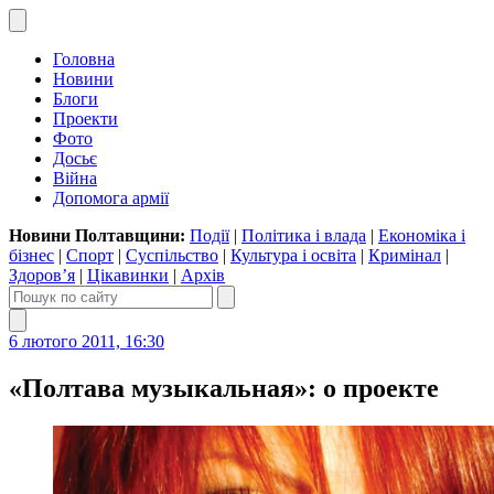
Головна
Новини
Блоги
Проекти
Фото
Досьє
Війна
Допомога армії
Новини Полтавщини:
Події
|
Політика і влада
|
Економіка і
бізнес
|
Спорт
|
Суспільство
|
Культура і освіта
|
Кримінал
|
Здоров’я
|
Цікавинки
|
Архів
6 лютого 2011, 16:30
«Полтава музыкальная»: о проекте