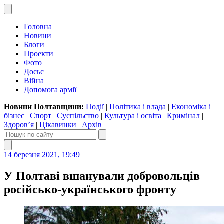
Головна
Новини
Блоги
Проекти
Фото
Досьє
Війна
Допомога армії
Новини Полтавщини:
Події
|
Політика і влада
|
Економіка і
бізнес
|
Спорт
|
Суспільство
|
Культура і освіта
|
Кримінал
|
Здоров’я
|
Цікавинки
|
Архів
14 березня 2021, 19:49
У Полтаві вшанували добровольців
російсько-українського фронту