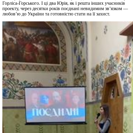
Горліса-Горського. І ці два Юрія, як і решта інших учасників
проекту, через десятки років поєднані невидимим зв’язком —
любов’ю до України та готовністю стати на її захист.