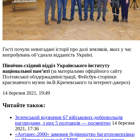
Гості почули невигадані історії про долі земляків, яких у час
випробувань об’єднала відданість Україні.
Північно-східний відділ Українського інституту
національної пам’яті
(за матеріалами офіційного сайту
Полтавської облдержадміністрації, Фейсбук-сторінки
краєзнавчого музею ім.В.Кричевського та інтернет-джерел)
14 березня 2021, 19:49
Читайте також:
Зеленський відзначив 67 військових-добровольців
нагородами, з них 5 полтавців — посмертно
14 березня
2021, 17:36
«Антарес-2000» замовив будівництво багатоповерхівки
на Шевченка компанії СМНК — пільгові квартири