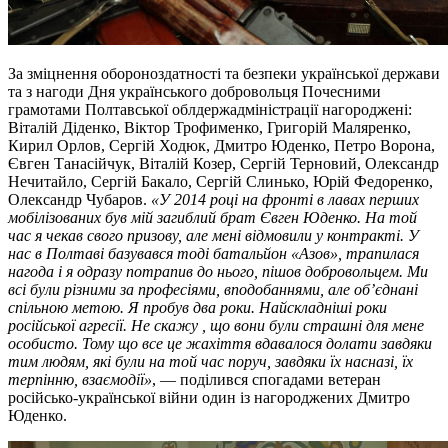
За зміцнення обороноздатності та безпеки української держави
та з нагоди Дня українського добровольця Почесними
грамотами Полтавської облдержадміністрації нагороджені:
Віталій Діденко, Віктор Трофименко, Григорій Маляренко,
Кирил Орлов, Сергій Ходюк, Дмитро Юденко, Петро Ворона,
Євген Танасійчук, Віталій Козер, Сергій Терновий, Олександр
Нечитайло, Сергій Бакало, Сергій Слинько, Юрій Федоренко,
Олександр Чубаров.
«У 2014 році на фронті в лавах перших
мобілізованих був мій загиблий брат Євген Юденко. На той
час я чекав свого призову, але мені відмовили у контракті. У
нас в Полтаві базувався тоді батальйон «Азов», трапилася
нагода і я одразу потрапив до нього, пішов добровольцем. Ми
всі були різними за професіями, вподобаннями, але об’єднані
спільною метою. Я пробув два роки. Найскладніші роки
російської агресії. Не скажу , що вони були страшні для мене
особисто. Тому що все це жахіття вдавалося долати завдяки
тим людям, які були на той час поруч, завдяки їх насназі, їх
терпінню, взаємодії»
, — поділився спогадами ветеран
російсько-української війни один із нагороджених Дмитро
Юденко.