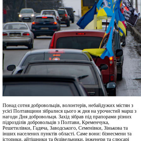
Понад сотня добровольців, волонтерів, небайдужих містян з
усієї Полтавщини зібралися цього ж дня на урочистий марш з
нагоди Дня добровольця. Захід зібрав під прапорами різних
підрозділів добровольців з Полтави, Кременчука,
Решетилівки, Гадяча, Заводського, Семенівки, Зінькова та
інших населених пунктів області. Саме вони: бізнесмени та
історики, айтішники та будівельники, інженери та слюсарі