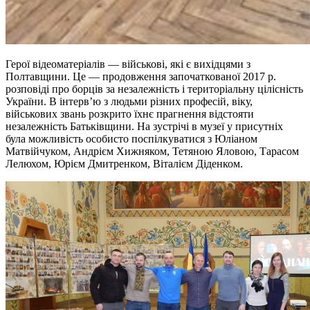
Герої відеоматеріалів — військові, які є вихідцями з
Полтавщини. Це — продовження започаткованої 2017 р.
розповіді про борців за незалежність і територіальну цілісність
України. В інтерв’ю з людьми різних професій, віку,
військових звань розкрито їхнє прагнення відстояти
незалежність Батьківщини. На зустрічі в музеї у присутніх
була можливість особисто поспілкуватися з Юліаном
Матвійчуком, Андрієм Хижняком, Тетяною Яловою, Тарасом
Лелюхом, Юрієм Дмитренком, Віталієм Діденком.