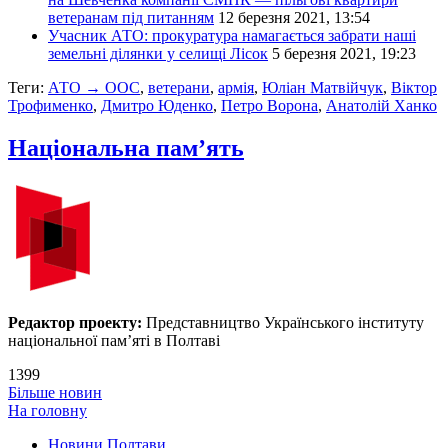
ветеранам під питанням
12 березня 2021, 13:54
Учасник АТО: прокуратура намагається забрати наші
земельні ділянки у селищі Лісок
5 березня 2021, 19:23
Теги:
АТО → ООС
,
ветерани
,
армія
,
Юліан Матвійчук
,
Віктор
Трофименко
,
Дмитро Юденко
,
Петро Ворона
,
Анатолій Ханко
Національна пам’ять
Редактор проекту:
Представництво Українського інституту
національної пам’яті в Полтаві
1399
Більше новин
На головну
Новини Полтави