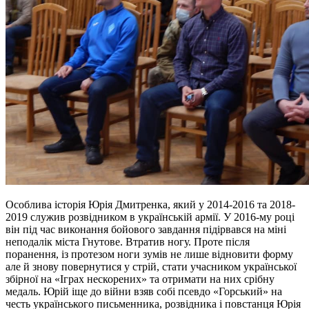
Особлива історія Юрія Дмитренка, який у 2014-2016 та 2018-
2019 служив розвідником в українській армії. У 2016-му році
він під час виконання бойового завдання підірвався на міні
неподалік міста Гнутове. Втратив ногу. Проте після
поранення, із протезом ноги зумів не лише відновити форму
але й знову повернутися у стрій, стати учасником української
збірної на «Іграх нескорених» та отримати на них срібну
медаль. Юрій іще до війни взяв собі псевдо «Горський» на
честь українського письменника, розвідника і повстанця Юрія