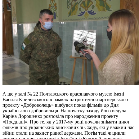
А ще у залі № 22 Полтавського краєзнавчого музею імені
Василя Кричевського в рамках патріотично-партнерського
проекту «Доброволець» відбувся показ фільмів до Дня
українського добровольця. На початку заходу його ведуча
Каріна Дорошенко розповіла про народження проекту
«Поєднані». Про те, як у 2017-му році почали знімати цикл
фільмів про українських військових зі Сходу, які у важкий час
війни стали на захист рідної держави. Потім такі ж цикли
випустили про захисників України із Криму, Запоріжжя,