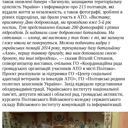
також оновлені банери «Загинули, захищаючи територіальну
цілісність України» з інформацією про 213 полтавців, які
віддали життя за незалежність, а також фотографії, зроблені в
різних підрозділах, що брали участь в АТО.
«Виставку,
присвячену Дню добровольця, ми проводимо вже 5-й рік
поспіль. Тут представлено близько 200 фотографій з різних
підрозділів. Їх надавали саме добровольчі батальйони. На
світлинах — хлопці, які вистояли у тих боях: є ті, які загинули
і вже ніколи не повернуться. Можна побачити кадри з
українських позицій 2014 року, тренувальну базу батальйону
«Азов», першу танкову бригаду, яка нам допомагала своєю
бронею, та інші підрозділи»
, — сказав Віталій Степанов,
співорганізатор виставки, очільник ГО «Координаційна рада
громадських організацій учасників АТО в місті Полтава».
Проєкт реалізували за підтримки ГО «Центр соціальної
адаптації ветеранів та інвалідів АТО», ГО «Полтавські родини
полеглих захисників України». Захід відвідали представники
облдержадміністрації, Українського інституту національної
пам’яті, депутати міської і обласної рад, громадські активісти,
курсанти Полтавського Військового коледжу сержантського
складу Військового інституту комунікацій та інформатизації.