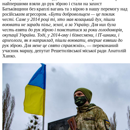
найпершими взяли до рук зброю і стали на захист
Батьківщини без краплі вагань та з вірою в нашу перемогу над
російським агресором.
«Бути добровольцем — це поклик
честі. Саме у 2014 році ті, хто мав козацький дух, пішли
воювати не заради пільг, землі, а за Україну. Для них була
честь взяти до рук зброю і помститися за роки голодоморів,
окупації України. Тоді, у 2014-ому і бізнесмени, і ІТ-шники, і
археологи, як я наприклад, пішли воювати, вперше взявши до
рук зброю. Для мене це свято справжніх»
, — переконаний
учасник маршу, депутат Решетилівської міської ради Анатолій
Ханко.