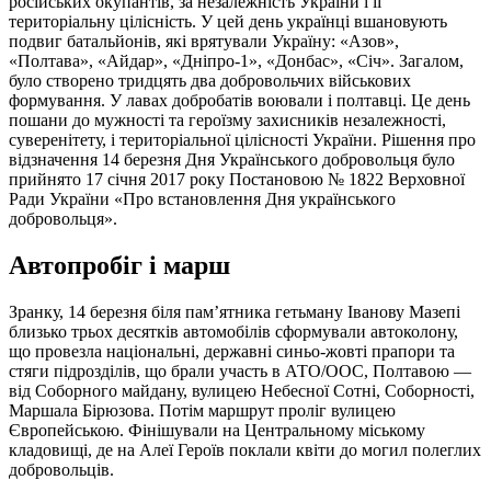
російських окупантів, за незалежність України і її
територіальну цілісність. У цей день українці вшановують
подвиг батальйонів, які врятували Україну: «Азов»,
«Полтава», «Айдар», «Дніпро-1», «Донбас», «Січ». Загалом,
було створено тридцять два добровольчих військових
формування. У лавах добробатів воювали і полтавці. Це день
пошани до мужності та героїзму захисників незалежності,
суверенітету, і територіальної цілісності України. Рішення про
відзначення 14 березня Дня Українського добровольця було
прийнято 17 січня 2017 року Постановою № 1822 Верховної
Ради України «Про встановлення Дня українського
добровольця».
Автопробіг і марш
Зранку, 14 березня біля пам’ятника гетьману Іванову Мазепі
близько трьох десятків автомобілів сформували автоколону,
що провезла національні, державні синьо-жовті прапори та
стяги підрозділів, що брали участь в АТО/ООС, Полтавою —
від Соборного майдану, вулицею Небесної Сотні, Соборності,
Маршала Бірюзова. Потім маршрут проліг вулицею
Європейською. Фінішували на Центральному міському
кладовищі, де на Алеї Героїв поклали квіти до могил полеглих
добровольців.