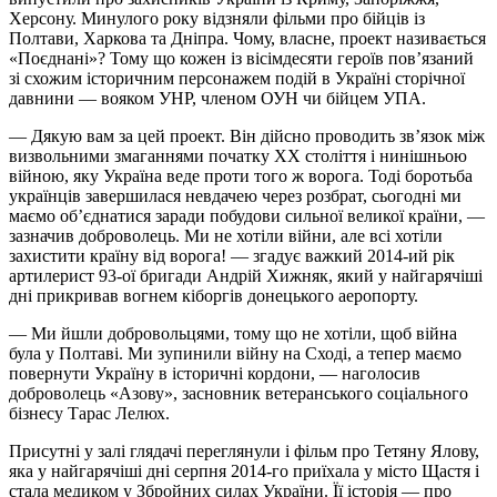
Херсону. Минулого року відзняли фільми про бійців із
Полтави, Харкова та Дніпра. Чому, власне, проект називається
«Поєднані»? Тому що кожен із вісімдесяти героїв пов’язаний
зі схожим історичним персонажем подій в Україні сторічної
давнини — вояком УНР, членом ОУН чи бійцем УПА.
— Дякую вам за цей проект. Він дійсно проводить зв’язок між
визвольними змаганнями початку ХХ століття і нинішньою
війною, яку Україна веде проти того ж ворога. Тоді боротьба
українців завершилася невдачею через розбрат, сьогодні ми
маємо об’єднатися заради побудови сильної великої країни, —
зазначив доброволець. Ми не хотіли війни, але всі хотіли
захистити країну від ворога! — згадує важкий 2014-ий рік
артилерист 93-ої бригади Андрій Хижняк, який у найгарячіші
дні прикривав вогнем кіборгів донецького аеропорту.
— Ми йшли добровольцями, тому що не хотіли, щоб війна
була у Полтаві. Ми зупинили війну на Сході, а тепер маємо
повернути Україну в історичні кордони, — наголосив
доброволець «Азову», засновник ветеранського соціального
бізнесу Тарас Лелюх.
Присутні у залі глядачі переглянули і фільм про Тетяну Ялову,
яка у найгарячіші дні серпня 2014-го приїхала у місто Щастя і
стала медиком у Збройних силах України. Її історія — про