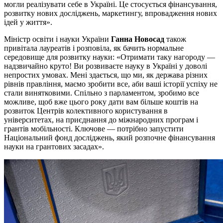
могли реалізувати себе в Україні. Це стосується фінансування,
розвитку нових досліджень, маркетингу, впровадження нових
ідей у життя».
Міністр освіти і науки України
Ганна Новосад
також
привітала лауреатів і розповіла, як бачить нормальне
середовище для розвитку науки: «Отримати таку нагороду —
надзвичайно круто! Ви розвиваєте науку в Україні у доволі
непростих умовах. Мені здається, що ми, як держава різних
рівнів правління, маємо зробити все, аби ваші історії успіху не
стали винятковими. Спільно з парламентом, зробимо все
можливе, щоб вже цього року дати вам більше коштів на
розвиток Центрів колективного користування в
університетах, на приєднання до міжнародних програм і
грантів мобільності. Ключове — потрібно запустити
Національний фонд досліджень, який розпочне фінансування
науки на грантових засадах».