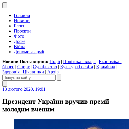
Головна
Новини
Блоги
Проекти
Фото
Досьє
Війна
Допомога армії
Новини Полтавщини:
Події
|
Політика і влада
|
Економіка і
бізнес
|
Спорт
|
Суспільство
|
Культура і освіта
|
Кримінал
|
Здоров’я
|
Цікавинки
|
Архів
13 лютого 2020, 19:01
Президент України вручив премії
молодим вченим