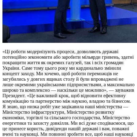
«Ці роботи модернізують процеси, дозволяють державі
потенційно зекономити або заробити мільярди гривень, здатні
покращити життя як окремих галузей, так і всіх громадян
України. Саме тому цього року ми кардинально змінили
концепт заходу. Ми хочемо, щоб роботи переможців не
загубились у довгих ящиках столу й були впроваджені не
лише окремими українськими підприємствами, а максимально
широко та комплексно — наскільки це можливо», — зауважив
Президент. «Це важливий крок, щоб відновити ефективну
комунікацію та партнерство між наукою, владою та бізнесом.
Я знаю, що низка робіт уже зацікавила наші міністерства —
Міністерство інфраструктури, Міністерство розвитку
економіки, торгівлі та сільського господарства, Міністерство
енергетики та захисту довкілля. Ми всі дуже сподіваємося, що
це принесе користь, дивіденди нашій державі і вам, поважні
вчені та науковці. Ми повинні зробити все, щоб наші науковці