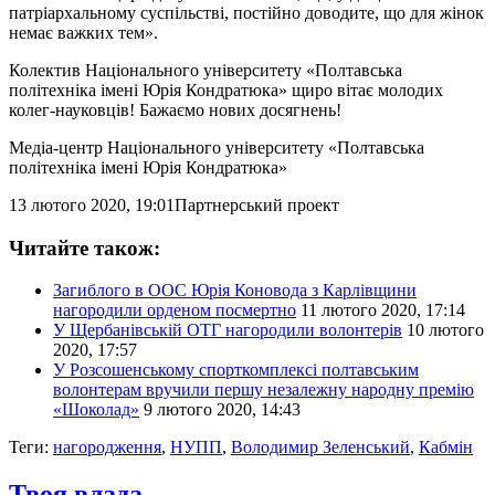
патріархальному суспільстві, постійно доводите, що для жінок
немає важких тем».
Колектив Національного університету «Полтавська
політехніка імені Юрія Кондратюка» щиро вітає молодих
колег-науковців! Бажаємо нових досягнень!
Медіа-центр Національного університету «Полтавська
політехніка імені Юрія Кондратюка»
13 лютого 2020, 19:01
Партнерський проект
Читайте також:
Загиблого в ООС Юрія Коновода з Карлівщини
нагородили орденом посмертно
11 лютого 2020, 17:14
У Щербанівській ОТГ нагородили волонтерів
10 лютого
2020, 17:57
У Розсошенському спорткомплексі полтавським
волонтерам вручили першу незалежну народну премію
«Шоколад»
9 лютого 2020, 14:43
Теги:
нагородження
,
НУПП
,
Володимир Зеленський
,
Кабмін
Твоя влада