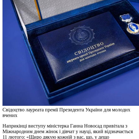
Свідоцтво лауреата премії Президента України для молодих
вчених
Наприкінці виступу міністерка Ганна Новосад привітала з
Міжнародним днем жінок і дівчат у науці, який відзначається
11 лютого: «Щиро дякую кожній з вас, що, у дещо