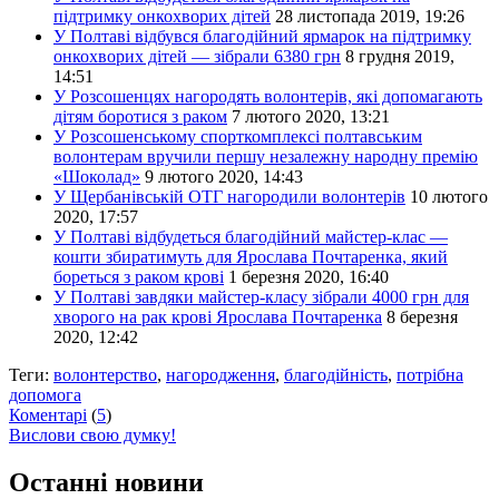
підтримку онкохворих дітей
28 листопада 2019, 19:26
У Полтаві відбувся благодійний ярмарок на підтримку
онкохворих дітей — зібрали 6380 грн
8 грудня 2019,
14:51
У Розсошенцях нагородять волонтерів, які допомагають
дітям боротися з раком
7 лютого 2020, 13:21
У Розсошенському спорткомплексі полтавським
волонтерам вручили першу незалежну народну премію
«Шоколад»
9 лютого 2020, 14:43
У Щербанівській ОТГ нагородили волонтерів
10 лютого
2020, 17:57
У Полтаві відбудеться благодійний майстер-клас —
кошти збиратимуть для Ярослава Почтаренка, який
бореться з раком крові
1 березня 2020, 16:40
У Полтаві завдяки майстер-класу зібрали 4000 грн для
хворого на рак крові Ярослава Почтаренка
8 березня
2020, 12:42
Теги:
волонтерство
,
нагородження
,
благодійність
,
потрібна
допомога
Коментарі
(
5
)
Вислови свою думку!
Останні новини