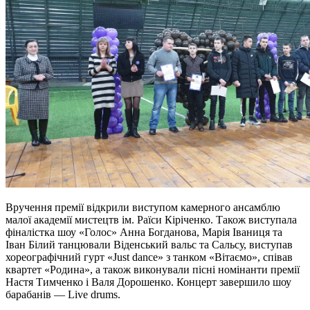
Вручення премії відкрили виступом камерного ансамблю
малої академії мистецтв ім. Раїси Кіріченко. Також виступала
фіналістка шоу «Голос» Анна Богданова, Марія Іваниця та
Іван Білий танцювали Віденський вальс та Сальсу, виступав
хореографічний гурт «Just dance» з танком «Вітаємо», співав
квартет «Родина», а також виконували пісні номінанти премії
Настя Тимченко і Валя Дорошенко. Концерт завершило шоу
барабанів — Live drums.