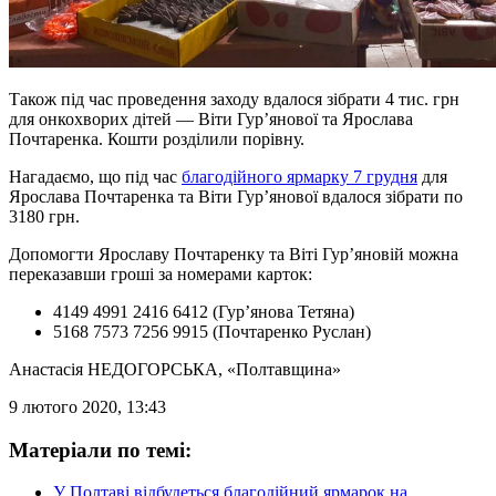
Також під час проведення заходу вдалося зібрати 4 тис. грн
для онкохворих дітей — Віти Гур’янової та Ярослава
Почтаренка. Кошти розділили порівну.
Нагадаємо, що під час
благодійного ярмарку 7 грудня
для
Ярослава Почтаренка та Віти Гур’янової вдалося зібрати по
3180 грн.
Допомогти Ярославу Почтаренку та Віті Гур’яновій можна
переказавши гроші за номерами карток:
4149 4991 2416 6412 (Гур’янова Тетяна)
5168 7573 7256 9915 (Почтаренко Руслан)
Анастасія НЕДОГОРСЬКА
, «Полтавщина»
9 лютого 2020, 13:43
Матеріали по темі:
У Полтаві відбудеться благодійний ярмарок на