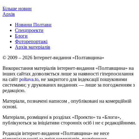
Більше новин
Архів
Новини Полтави
Спецпроекти
Блоги
Фоторепортажі
Архів матеріалів
© 2009 – 2026 Інтернет-видання «Полтавщина»
Використання матеріалів інтернет-видання «Полтавщина» на
інших сайтах дозволяється лише за наявності гіперпосилання
на сайт
poltava.to
, не закритого для індексації пошуковими
системами; у друкованих виданнях — лише за погодженням з
редакцією.
Матеріали, позначені написом
, опубліковані на комерційній
основі.
Матеріали, розміщені в розділах «Проекти» та «Блоги»,
публікуються за ініціативи сторонніх осіб і не є редакційними.
Редакція інтернет-видання «Полтавщина» не несе
відповідальності за зміст коментарів, розміщених