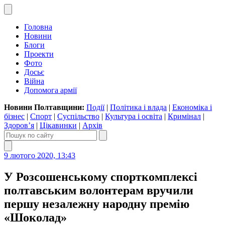
Головна
Новини
Блоги
Проекти
Фото
Досьє
Війна
Допомога армії
Новини Полтавщини:
Події
|
Політика і влада
|
Економіка і
бізнес
|
Спорт
|
Суспільство
|
Культура і освіта
|
Кримінал
|
Здоров’я
|
Цікавинки
|
Архів
9 лютого 2020, 13:43
У Розсошенському спорткомплексі
полтавським волонтерам вручили
першу незалежну народну премію
«Шоколад»