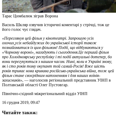
Тарас Цимбалюк зіграв Ворона
Василь Шкляр озвучив історичні коментарі у стрічці, тож це
його голос чує глядач.
«Переглянув цей фільм у кінотеатрі. Запрошую усіх
охочих,усіх небайдужих до української історії також
познайомитися із цим фільмом! Події, що відбуваються у
«Чорному вороні», нагадують і сьогодення.Це перший фільм
про Холодноярську республіку і ті події актуальні дотепер, бо
вони перегукуються з нашим часом. Нині, коли в Україні знову,
як і сто років тому окупант той самий-Росія! Вже шість
років триває нова кривава російсько-українська війна, тож цей
фільм стане своєрідним натхненням і для наших воїнів-
захисників»
, — наголосив регіональний представник УІНП в
Полтавській області Олег Пустовгар.
Північно-східний міжрегіональний відділ УІНП
16 грудня 2019, 09:47
Читайте також: