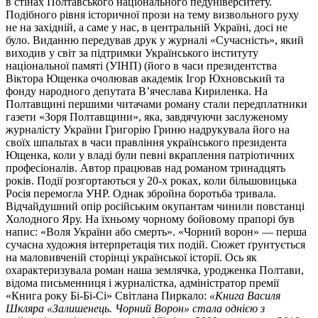
в стінах Полтавського національного педуніверситету.
Подібного рівня історичної прози на тему визвольного руху
не на західній, а саме у нас, в центральній Україні, досі не
було. Виданню передував друк у журналі «Сучасність», який
виходив у світ за підтримки Українського інституту
національної памяті (УІНП) (його в часи президентства
Віктора Ющенка очолював академік Ігор Юхновський та
фонду народного депутата В’ячеслава Кириленка. На
Полтавщині першими читачами роману стали передплатники
газети «Зоря Полтавщини», яка, завдячуючи заслуженому
журналісту України Григорію Гриню надрукувала його на
своїх шпальтах в часи правління українського президента
Ющенка, коли у владі були певні вкраплення патріотичних
професіоналів. Автор працював над романом тринадцять
років. Події розгортаються у 20-х роках, коли більшовицька
Росія перемогла УНР. Однак збройна боротьба тривала.
Відчайдушний опір російським окупантам чинили повстанці
Холодного Яру. На їхньому чорному бойовому прапорі був
напис: «Воля України або смерть». «Чорний ворон» — перша
сучасна художня інтерпретація тих подій. Сюжет ґрунтується
на маловивченій сторінці української історії. Ось як
охарактеризувала роман наша землячка, уродженка Полтави,
відома письменниця і журналістка, адміністратор премії
«Книга року Бі-Бі-Сі» Світлана Пиркало:
«Книга Василя
Шкляра «Залишенець. Чорний Ворон» стала однією з