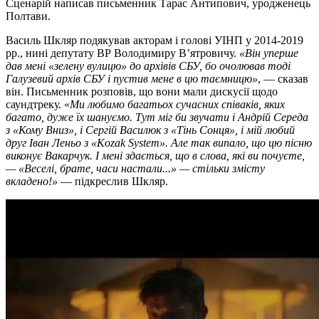
Сценарій написав письменник Тарас Антипович, уродженець
Полтави.
Василь Шкляр подякував акторам і голові УІНП у 2014-2019
рр., нині депутату ВР Володимиру В’ятровичу.
«Він уперше
дав мені «зелену вулицю» до архівів СБУ, бо очолював тоді
Галузевий архів СБУ і пустив мене в цю таємницю»
, — сказав
він. Письменник розповів, що вони мали дискусії щодо
саундтреку. «
Ми любимо багатьох сучасних співаків, яких
багато, дуже їх шануємо. Тут міг би звучати і Андрій Середа
з «Кому Вниз», і Сергій Василюк з «Тінь Сонця», і мій любий
друг Іван Леньо з «Kozak System». Але так випало, що цю пісню
виконує Вакарчук. І мені здається, що в слова, які ви почуєте,
— «Веселі, брате, часи настали...» — стільки змісту
вкладено!»
— підкреслив Шкляр.