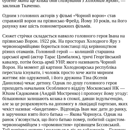
будете мати ще кілька днів спілкування з Холодним Яром»
, —
закликав Ткаченко.
Одним з головних акторів у фільмі «Чорний ворон» став
справжній ворон на прізвисько Фрейд. Йому 10 років, на його
рахунку вже шість повнометражних фільмів.
Сюжет стрічки складається навколо головного героя Івана на
прізвисько Ворон. 1922 рік. На просторах Холодного Яру з
червоноармійцями борються повстанці під керівництвом
різних отаманів. Головний герой — колишній старшина
царської армії (актор Тарас Цимбалюк), тричі Георгіївський
кавалер, потім боєць армії УНР, якого називають Чорний
Ворон. На момент дії картини Холодноярська республіка
перестала існувати, і чоловік просто хоче жити мирним
життям: він одружений, і його дружина Тіна (Ксенія
Данилова) чекає дитину. Однак по душу головного героя
приходить начальник Особливого відділу Московської НК —
Юхим Євдокимов (Андрій Мостренко) і пропонує йому угоду:
більшовики залишають козака в спокої, давши індульгенцію,
але за це розраховують на допомогу в ліквідації партизан, яких
чекіст називає «бандитами». Відповідь Іван має дати до ранку,
в заручники взято його батька — Якова Чорноуса. Однак на
ранок з’ясовується, що його батько помер, побитий садистом-
червоноармійцем з «промовистим» прізвищем Бєсовський.
Той вирішує мстити і подається в ліс до гайдамаків... Головну