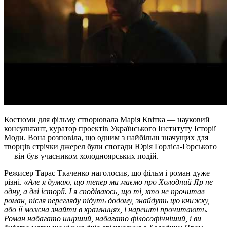
Костюми для фільму створювала Марія Квітка — науковий
консультант, куратор проектів Українського Інституту Історії
Моди. Вона розповіла, що одним з найбільш значущих для
творців стрічки джерел були спогади Юрія Горліса-Горського
— він був учасником холодноярських подій.
Режисер Тарас Ткаченко наголосив, що фільм і роман дуже
різні.
«Але я думаю, що тепер ми маємо про Холодний Яр не
одну, а дві історії. І я сподіваюсь, що ті, хто не прочитав
роман, після перегляду підуть додому, знайдуть цю книжку,
або її можна знайти в крамницях, і нарешті прочитають.
Роман набагато ширший, набагато філософічніший, і ви