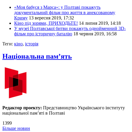
«Моя бабуся з Марса»: у Полтаві покажуть
документальний фільм про життя в анексованому
Криму
13 вересня 2019, 17:32
Кіно під зорями, ПРИХОДЬТЕ!
14 липня 2019, 14:18
У музеї Полтавської битви покажуть однойменний 3D-
фільм про історичну баталію
18 червня 2019, 16:58
Теги:
кіно
,
історія
Національна пам’ять
Редактор проекту:
Представництво Українського інституту
національної пам’яті в Полтаві
1399
Більше новин