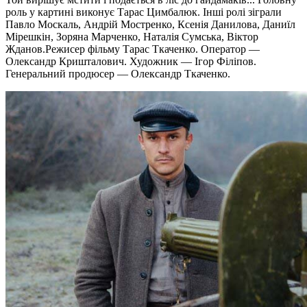
роль у картині виконує Тарас Цимбалюк. Інші ролі зіграли
Павло Москаль, Андрій Мостренко, Ксенія Данилова, Даниїл
Мірешкін, Зоряна Марченко, Наталія Сумська, Віктор
Жданов.Режисер фільму Тарас Ткаченко. Оператор —
Олександр Кришталович. Художник — Ігор Філіпов.
Генеральний продюсер — Олександр Ткаченко.