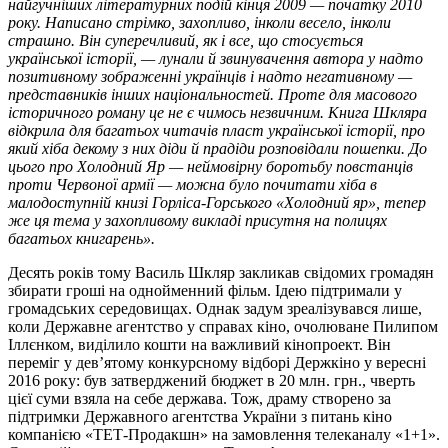
найгучніших літературних подій кінця 2009 — початку 2010
року. Написано стрімко, захопливо, інколи весело, інколи
страшно. Він суперечливий, як і все, що стосується
української історії, — лунали й звинувачення автора у надто
позитивному зображенні українців і надто негативному —
представників інших національностей. Проте для масового
історичного роману це не є чимось незвичним. Книга Шкляра
відкрила для багатьох читачів пласт української історії, про
який хіба декому з них діди й прадіди розповідали пошепки. До
цього про Холодний Яр — неймовірну боротьбу повстанців
проти Червоної армії — можна було почитати хіба в
малодоступній книзі Горліса-Горського «Холодний яр», тепер
же ця тема у захопливому викладі присутня на полицях
багатьох книгарень».
Десять років тому Василь Шкляр закликав свідомих громадян
збирати гроші на однойменний фільм. Ідею підтримали у
громадських середовищах. Однак задум зреалізувався лише,
коли Державне агентство у справах кіно, очолюване Пилипом
Іллєнком, виділило кошти на важливий кінопроект. Він
переміг у дев’ятому конкурсному відборі Держкіно у вересні
2016 року: був затверджений бюджет в 20 млн. грн., чверть
цієї суми взяла на себе держава. Тож, драму створено за
підтримки Державного агентства України з питань кіно
компанією «ТЕТ-Продакшн» на замовлення телеканалу «1+1».