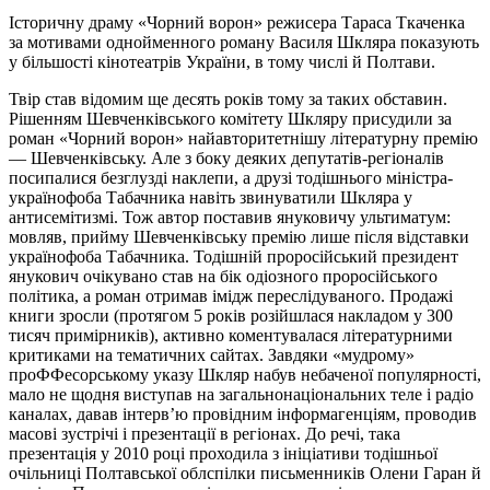
Історичну драму «Чорний ворон» режисера Тараса Ткаченка
за мотивами однойменного роману Василя Шкляра показують
у більшості кінотеатрів України, в тому числі й Полтави.
Твір став відомим ще десять років тому за таких обставин.
Рішенням Шевченківського комітету Шкляру присудили за
роман «Чорний ворон» найавторитетнішу літературну премію
— Шевченківську. Але з боку деяких депутатів-регіоналів
посипалися безглузді наклепи, а друзі тодішнього міністра-
українофоба Табачника навіть звинуватили Шкляра у
антисемітизмі. Тож автор поставив януковичу ультиматум:
мовляв, прийму Шевченківську премію лише після відставки
українофоба Табачника. Тодішній проросійський президент
янукович очікувано став на бік одіозного проросійського
політика, а роман отримав імідж переслідуваного. Продажі
книги зросли (протягом 5 років розійшлася накладом у 300
тисяч примірників), активно коментувалася літературними
критиками на тематичних сайтах. Завдяки «мудрому»
проФФесорському указу Шкляр набув небаченої популярності,
мало не щодня виступав на загальнонаціональних теле і радіо
каналах, давав інтерв’ю провідним інформагенціям, проводив
масові зустрічі і презентації в регіонах. До речі, така
презентація у 2010 році проходила з ініціативи тодішньої
очільниці Полтавської облспілки письменників Олени Гаран й