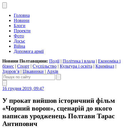
Головна
Новини
Блоги
Проекти
Фото
Досьє
Війна
Допомога армії
Новини Полтавщини:
Події
|
Політика і влада
|
Економіка і
бізнес
|
Спорт
|
Суспільство
|
Культура і освіта
|
Кримінал
|
Здоров’я
|
Цікавинки
|
Архів
16 грудня 2019, 09:47
У прокат вийшов історичний фільм
«Чорний ворон», сценарій до якого
написав уродженець Полтави Тарас
Антипович