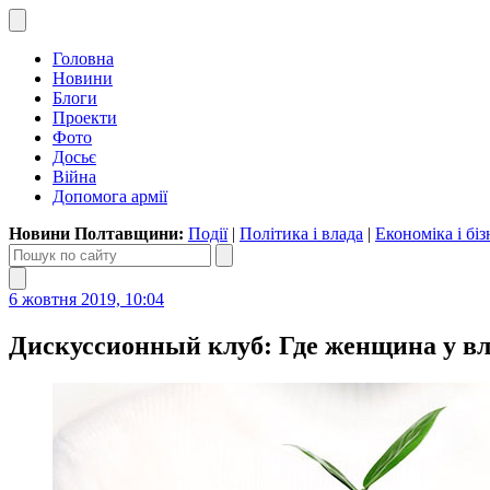
Головна
Новини
Блоги
Проекти
Фото
Досьє
Війна
Допомога армії
Новини Полтавщини:
Події
|
Політика і влада
|
Економіка і біз
6 жовтня 2019, 10:04
Дискуссионный клуб: Где женщина у в