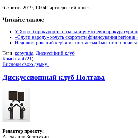
6 жовтня 2019, 10:04
Партнерський проект
Читайте також:
У Хоролі прокурор та начальниця місцевої прокуратури п
«Слуги народу» хочуть скоротити фінансування регіонів
Недолюстрований керівник полтавської митниці попався н
Теги:
корупція
,
Дискусійний клуб
Коментарі
(
21
)
Вислови свою думку!
Дискуссионный клуб Полтава
Редактор проекту:
Александр Золотухин