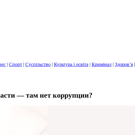
нес
|
Спорт
|
Суспільство
|
Культура і освіта
|
Кримінал
|
Здоров’я
ласти — там нет коррупции?