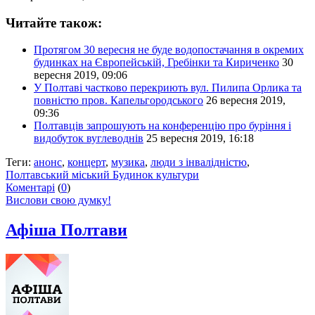
Читайте також:
Протягом 30 вересня не буде водопостачання в окремих
будинках на Європейській, Гребінки та Кириченко
30
вересня 2019, 09:06
У Полтаві частково перекриють вул. Пилипа Орлика та
повністю пров. Капельгородського
26 вересня 2019,
09:36
Полтавців запрошують на конференцію про буріння і
видобуток вуглеводнів
25 вересня 2019, 16:18
Теги:
анонс
,
концерт
,
музика
,
люди з інвалідністю
,
Полтавський міський Будинок культури
Коментарі
(
0
)
Вислови свою думку!
Афіша Полтави