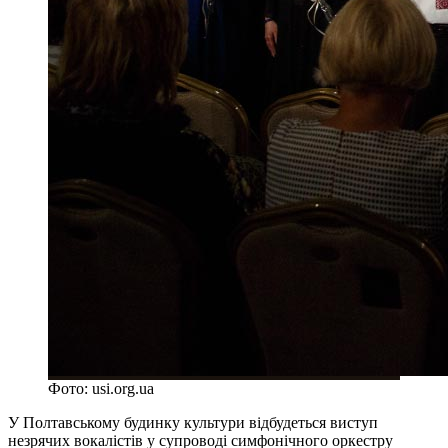
Фото: usi.org.ua
У Полтавському будинку культури відбудеться виступ
незрячих вокалістів у супроводі симфонічного оркестру