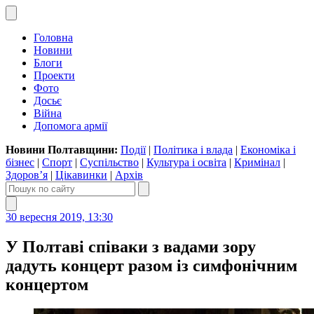
Головна
Новини
Блоги
Проекти
Фото
Досьє
Війна
Допомога армії
Новини Полтавщини:
Події
|
Політика і влада
|
Економіка і
бізнес
|
Спорт
|
Суспільство
|
Культура і освіта
|
Кримінал
|
Здоров’я
|
Цікавинки
|
Архів
30 вересня 2019, 13:30
У Полтаві співаки з вадами зору
дадуть концерт разом із симфонічним
концертом