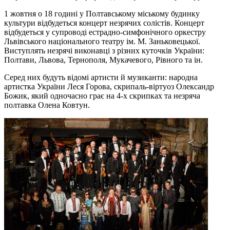
1 жовтня о 18 годині у Полтавському міському будинку
культури відбудеться концерт незрячих солістів. Концерт
відбудеться у супроводі естрадно-симфонічного оркестру
Львівського національного театру ім. М. Заньковецької.
Виступлять незрячі виконавці з різних куточків України:
Полтави, Львова, Тернополя, Мукачевого, Рівного та ін.
Серед них будуть відомі артисти й музиканти: народна
артистка України Леся Горова, скрипаль-віртуоз Олександр
Божик, який одночасно грає на 4-х скрипках та незряча
полтавка Олена Ковтун.