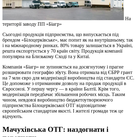
На
території заводу ПП «Біагр»
Сьогодні продукція підприємства, що випускається під
брендом «Білоцерківське», має попит як на внутрішньому, так
і на міжнародному ринках. 80% товару залишається в Україні,
решта експортується у 70 країн світу. Продукція компанії
популярна на Близькому Сході та у Китаї.
Компанія «Біагр» не зупиняється на досягнутому і прагне
розширювати географію збуту. Вона отримала від ЄБРР грант
на 7 млн євро для модернізації виробництва під стандарти ЄС.
Це допоможе з отриманням дозволу на продаж продукції в
Євросоюзі. У першу чергу — в країни Балтії. Крім того,
модернізація передбачає збільшення робочих місць. Таким
чином, невдовзі виробництво бюджетоутворюючого
підприємства Білоцерківської ОТГ відповідатиме
європейським стандартам якості. І жителі громади теж це
відчують.
Мачухівська ОТГ: наздогнати і