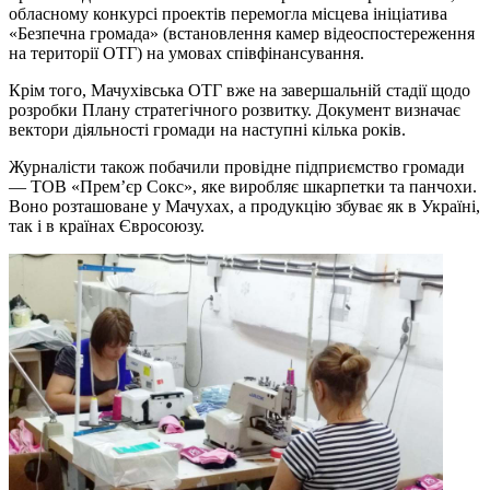
обласному конкурсі проектів перемогла місцева ініціатива
«Безпечна громада» (встановлення камер відеоспостереження
на території ОТГ) на умовах співфінансування.
Крім того, Мачухівська ОТГ вже на завершальній стадії щодо
розробки Плану стратегічного розвитку. Документ визначає
вектори діяльності громади на наступні кілька років.
Журналісти також побачили провідне підприємство громади
— ТОВ «Прем’єр Сокс», яке виробляє шкарпетки та панчохи.
Воно розташоване у Мачухах, а продукцію збуває як в Україні,
так і в країнах Євросоюзу.