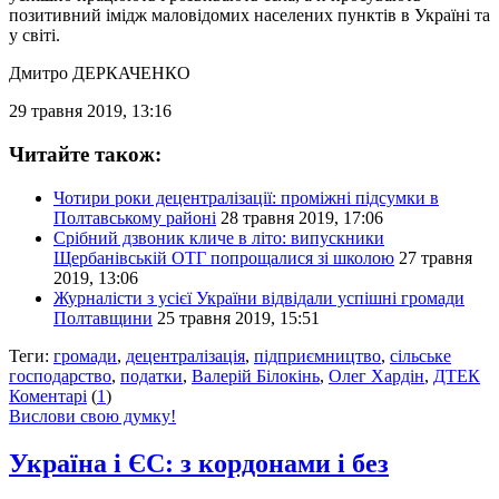
позитивний імідж маловідомих населених пунктів в Україні та
у світі.
Дмитро ДЕРКАЧЕНКО
29 травня 2019, 13:16
Читайте також:
Чотири роки децентралізації: проміжні підсумки в
Полтавському районі
28 травня 2019, 17:06
Срібний дзвоник кличе в літо: випускники
Щербанівській ОТГ попрощалися зі школою
27 травня
2019, 13:06
Журналісти з усієї України відвідали успішні громади
Полтавщини
25 травня 2019, 15:51
Теги:
громади
,
децентралізація
,
підприємництво
,
сільське
господарство
,
податки
,
Валерій Білокінь
,
Олег Хардін
,
ДТЕК
Коментарі
(
1
)
Вислови свою думку!
Україна і ЄС: з кордонами і без