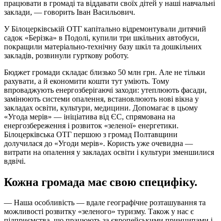
працювати в громаді та віддавати своїх дітей у наші навчальні
заклади, — говорить Іван Васильович.
У Білоцерківській ОТГ капітально відремонтували дитячий
садок «Берізка» в Подолі, купили три шкільних автобуси,
покращили матеріально-технічну базу шкіл та дошкільних
закладів, розвинули гурткову роботу.
Бюджет громади складає близько 50 млн грн. Але не тільки
рахувати, а й економити кошти тут уміють. Тому
впроваджують енергозберігаючі заходи: утеплюють фасади,
замінюють системи опалення, встановлюють нові вікна у
закладах освіти, культури, медицини. Допомагає в цьому
«Угода мерів» — ініціатива від ЄС, спрямована на
енергозбереження і розвиток «зеленої» енергетики.
Білоцерківська ОТГ першою з громад Полтавщини
долучилася до «Угоди мерів». Користь уже очевидна —
витрати на опалення у закладах освіти і культури зменшилися
вдвічі.
Кожна громада має свою специфіку.
— Наша особливість — вдале географічне розташування та
можливості розвитку «зеленого» туризму. Також у нас є
підприємства, що працюють за європейськими принципами і