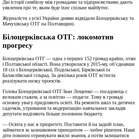
Дві історії симбіозу між громадами та підприємствами дають
уявлення про те, яким буде їхнє спільне майбутнє.
Журналісти з усієї України днями відвідали Білоцерківську та
Мачухівську ОТГ на Полтавщині.
Білоцерківська ОТГ: локомотив
прогресу
Білоцерківська ОТГ — одна з перших 152 громад країни, отже
і Полтавської області. Вона утворилася у 2015-му, об’єднавши
18 сіл з Білоцерківської, Подільської, Бірківської та
Балакліївської сільрад. За декілька років ОТГ встигла
реалізувати низку проектів.
Голова Білоцерківської ОТГ Іван Лещенко — посадовець с
великим стажем, а за освітою — педагог. Тому в громаді
основну увагу приділяють освіті. На ремонти шкіл та дитячих
садочків, утримання та модернізацію навчальних закладів
депутати виділяють більше половини бюджету.
— Освіта у нас в пріоритеті. Поставити її на задній план,
займатися за залишковим принципом — хибне рішення. Наші
діти повинні отримувати якісні знання, а потім залишатися