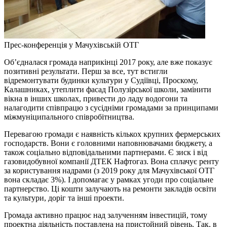
Прес-конференція у Мачухівській ОТГ
Об’єдналася громада наприкінці 2017 року, але вже показує
позитивні результати. Перш за все, тут встигли
відремонтувати будинки культури у Судіївці, Проскому,
Калашниках, утеплити фасад Полузірської школи, замінити
вікна в інших школах, привести до ладу водогони та
налагодити співпрацю з сусідніми громадами за принципами
міжмуніципального співробітництва.
Перевагою громади є наявність кількох крупних фермерських
господарств. Вони є головними наповнювачами бюджету, а
також соціально відповідальними партнерами. Є зиск і від
газовидобувної компанії ДТЕК Нафтогаз. Вона сплачує ренту
за користування надрами (з 2019 року для Мачухівської ОТГ
вона складає 3%). І допомагає у рамках угоди про соціальне
партнерство. Ці кошти залучають на ремонти закладів освіти
та культури, доріг та інші проекти.
Громада активно працює над залученням інвестицій, тому
проектна діяльність поставлена на пристойний рівень. Так, в