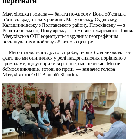
перегнати
Мачухівська громада — багата по-своєму. Вона об’єднала
п’ять сільрад з трьох районів: Мачухівську, Судіївську,
Калашниківську з Полтавського району, Плосківську — з
Решетилівського, Полузірську — з Новосанжарського. Також
Мачухівська ОТГ користується зручним географічним
розташуванням поблизу обласного центру.
— Ми об’єдналися з другої спроби, перша була невдала. Той
факт, що ми опинилися у ролі наздоганяючих порівняно з
громадами, що утворилися раніше, нас не лякає. Ми не
боїмося викликів, готові до праці, — зазначає голова
Мачухівської ОТГ Валерій Білокінь.