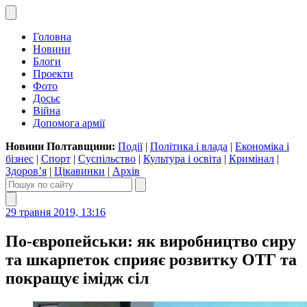
Головна
Новини
Блоги
Проекти
Фото
Досьє
Війна
Допомога армії
Новини Полтавщини:
Події
|
Політика і влада
|
Економіка і
бізнес
|
Спорт
|
Суспільство
|
Культура і освіта
|
Кримінал
|
Здоров’я
|
Цікавинки
|
Архів
29 травня 2019, 13:16
По-європейськи: як виробництво сиру
та шкарпеток сприяє розвитку ОТГ та
покращує імідж сіл