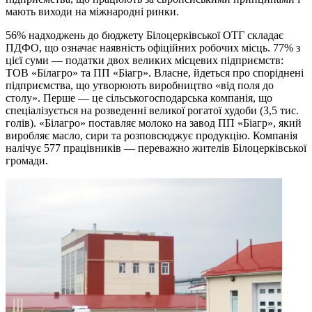
мають виходи на міжнародні ринки.
56% надходжень до бюджету Білоцерківської ОТГ складає
ПДФО, що означає наявність офіційних робочих місць. 77% з
цієї суми — податки двох великих місцевих підприємств:
ТОВ «Білагро» та ПП «Біагр». Власне, йдеться про споріднені
підприємства, що утворюють виробництво «від поля до
столу». Перше — це сільськогосподарська компанія, що
спеціалізується на розведенні великої рогатої худоби (3,5 тис.
голів). «Білагро» поставляє молоко на завод ПП «Біагр», який
виробляє масло, сири та розповсюджує продукцію. Компанія
налічує 577 працівників — переважно жителів Білоцерківської
громади.