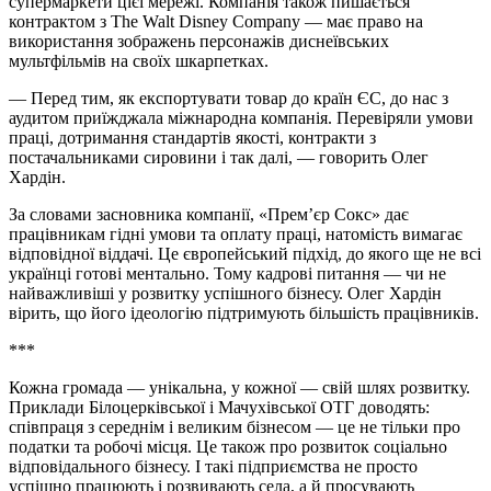
супермаркети цієї мережі. Компанія також пишається
контрактом з The Walt Disney Company — має право на
використання зображень персонажів диснеївських
мультфільмів на своїх шкарпетках.
— Перед тим, як експортувати товар до країн ЄС, до нас з
аудитом приїжджала міжнародна компанія. Перевіряли умови
праці, дотримання стандартів якості, контракти з
постачальниками сировини і так далі, — говорить Олег
Хардін.
За словами засновника компанії, «Прем’єр Сокс» дає
працівникам гідні умови та оплату праці, натомість вимагає
відповідної віддачі. Це європейський підхід, до якого ще не всі
українці готові ментально. Тому кадрові питання — чи не
найважливіші у розвитку успішного бізнесу. Олег Хардін
вірить, що його ідеологію підтримують більшість працівників.
***
Кожна громада — унікальна, у кожної — свій шлях розвитку.
Приклади Білоцерківської і Мачухівської ОТГ доводять:
співпраця з середнім і великим бізнесом — це не тільки про
податки та робочі місця. Це також про розвиток соціально
відповідального бізнесу. І такі підприємства не просто
успішно працюють і розвивають села, а й просувають