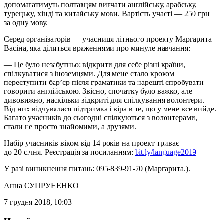
допомагатимуть полтавцям вивчати англійську, арабську,
турецьку, хінді та китайську мови. Вартість участі — 250 грн
за одну мову.
Серед організаторів — учасниця літнього проекту Маргарита
Васіна, яка ділиться враженнями про минуле навчання:
— Це було незабутньо: відкрити для себе різні країни,
спілкуватися з іноземцями. Для мене стало кроком
переступити барʼєр після граматики та нарешті спробувати
говорити англійською. Звісно, спочатку було важко, але
дивовижно, наскільки відкриті для спілкування волонтери.
Від них відчувалася підтримка і віра в те, що у мене все вийде.
Багато учасників до сьогодні спілкуються з волонтерами,
стали не просто знайомими, а друзями.
Набір учасників віком від 14 років на проект триває
до 20 січня. Реєстрація за посиланням:
bit.ly/language2019
У разі виникнення питань: 095-839-91-70 (Маргарита.).
Анна СУПРУНЕНКО
7 грудня 2018, 10:03