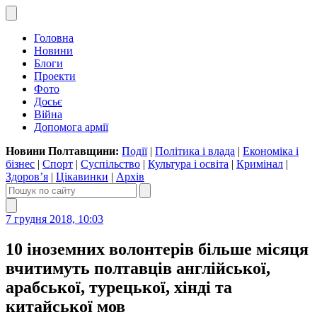
Головна
Новини
Блоги
Проекти
Фото
Досьє
Війна
Допомога армії
Новини Полтавщини:
Події
|
Політика і влада
|
Економіка і
бізнес
|
Спорт
|
Суспільство
|
Культура і освіта
|
Кримінал
|
Здоров’я
|
Цікавинки
|
Архів
7 грудня 2018, 10:03
10 іноземних волонтерів більше місяця
вчитимуть полтавців англійської,
арабської, турецької, хінді та
китайської мов