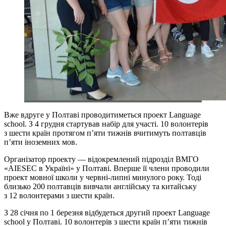
Вже вдруге у Полтаві проводитиметься проект Language
school. З 4 грудня стартував набір для участі. 10 волонтерів
з шести країн протягом п’яти тижнів вчитимуть полтавців
п’яти іноземних мов.
Організатор проекту — відокремлений підрозділ ВМГО
«AIESEC в Україні» у Полтаві. Вперше її члени проводили
проект мовної школи у червні-липні минулого року. Тоді
близько 200 полтавців вивчали англійську та китайську
з 12 волонтерами з шести країн.
З 28 січня по 1 березня відбудеться другий проект Language
school у Полтаві. 10 волонтерів з шести країн п’яти тижнів