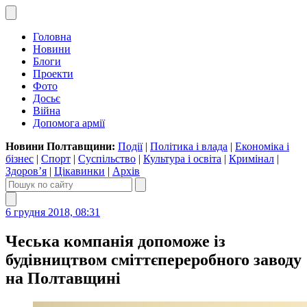
Головна
Новини
Блоги
Проекти
Фото
Досьє
Війна
Допомога армії
Новини Полтавщини:
Події
|
Політика і влада
|
Економіка і
бізнес
|
Спорт
|
Суспільство
|
Культура і освіта
|
Кримінал
|
Здоров’я
|
Цікавинки
|
Архів
6 грудня 2018, 08:31
Чеська компанія допоможе із
будівництвом сміттєпереробного заводу
на Полтавщині