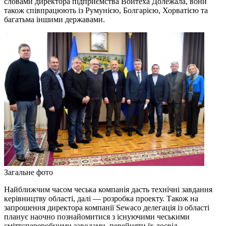
словами директора підприємства Войтеха Долежала, вони
також співпрацюють із Румунією, Болгарією, Хорватією та
багатьма іншими державами.
Загальне фото
Найближчим часом чеська компанія дасть технічні завдання
керівництву області, далі — розробка проекту. Також на
запрошення директора компанії Sewaco делегація із області
планує наочно познайомитися з існуючими чеськими
сміттєпереробними заводами, перейняти їх досвід.