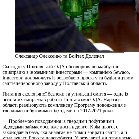
Олександр Олексенко та Войтех Долежал
Сьогодні у Полтавській ОДА обговорювали майбутню
співпрацю з іноземними інвесторами — компанією Sewaco.
Інвестори допоможуть із розробкою проекту та будівництвом
сміттєпеперобного заводу у Полтавській області.
Питання екологічної безпеки та утилізації сміття — одне із
основних напрямків роботи Полтавської ОДА. Наразі в
області реалізовують комплексну Програму поводження з
твердими побутовими відходами на 2017-2021 роки.
— Проблемою поводження із твердими побутовими
відходами займаємось вже досить довго. Крім цього, є
законодавча база, яка вимагає не тільки збирати сміття, а й
утилізувати його та переробляти. У результаті ми отримаємо