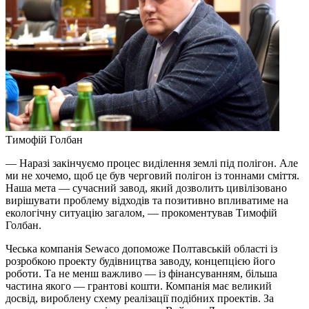
Тимофій Голбан
— Наразі закінчуємо процес виділення землі під полігон. Але
ми не хочемо, щоб це був черговий полігон із тоннами сміття.
Наша мета — сучасний завод, який дозволить цивілізовано
вирішувати проблему відходів та позитивно впливатиме на
екологічну ситуацію загалом, — прокоментував Тимофій
Голбан.
Чеська компанія Sewaco допоможе Полтавській області із
розробкою проекту будівництва заводу, концепцією його
роботи. Та не менш важливо — із фінансуванням, більша
частина якого — грантові кошти. Компанія має великий
досвід, вироблену схему реалізації подібних проектів. За