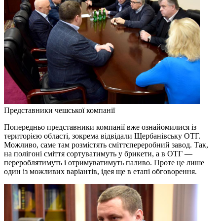
Представники чешської компанії
Попередньо представники компанії вже ознайомилися із
територією області, зокрема відвідали Щербанівську ОТГ.
Можливо, саме там розмістять сміттєпереробний завод. Так,
на полігоні сміття сортуватимуть у брикети, а в ОТГ —
перероблятимуть і отримуватимуть паливо. Проте це лише
один із можливих варіантів, ідея ще в етапі обговорення.