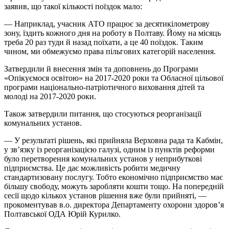
заявив, що такої кількості поїздок мало:
— Наприклад, учасник АТО працює за десятикілометрову
зону, їздить кожного дня на роботу в Полтаву. Йому на місяць
треба 20 раз туди й назад поїхати, а це 40 поїздок. Таким
чином, ми обмежуємо права пільгових категорій населення.
Затвердили й внесення змін та доповнень до Програми
«Опікуємося освітою» на 2017-2020 роки та Обласної цільової
програми національно-патріотичного виховання дітей та
молоді на 2017-2020 роки.
Також затвердили питання, що стосуються реорганізації
комунальних установ.
— У результаті рішень, які прийняла Верховна рада та Кабмін,
у зв’язку із реорганізацією галузі, одним із пунктів реформи
було перетворення комунальних установ у неприбуткові
підприємства. Це дає можливість робити медичну
стандартизовану послугу. Тобто економічно підприємство має
більшу свободу, можуть заробляти кошти тощо. На попередній
сесії щодо кількох установ рішення вже були прийняті, —
прокоментував в.о. директора Департаменту охорони здоров’я
Полтавської ОДА Юрій Курилко.