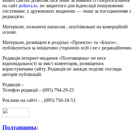
інших сайтах дозволяється лише за наявності гіперпосилання
на сайт
poltava.to
, не закритого для індексації пошуковими
системами; у друкованих виданнях — лише за погодженням з
редакцією.
Матеріали, позначені написом
, опубліковані на комерційній
основі.
Матеріали, розміщені в розділах «Проекти» та «Блоги»,
публікуються за ініціативи сторонніх осіб і не є редакційними.
Редакція інтернет-видання «Полтавщина» не несе
відповідальності за зміст коментарів, розміщених
користувачами сайту. Редакція не завжди поділяє погляди
авторів публікацій.
Редакція –
Телефон редакції –
(095) 794-29-25
Реклама на сайті –
,
(095) 750-18-53
Полтавщина
: