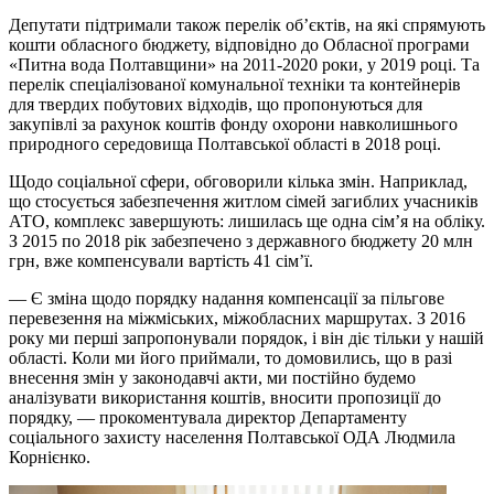
Депутати підтримали також перелік об’єктів, на які спрямують
кошти обласного бюджету, відповідно до Обласної програми
«Питна вода Полтавщини» на 2011-2020 роки, у 2019 році. Та
перелік спеціалізованої комунальної техніки та контейнерів
для твердих побутових відходів, що пропонуються для
закупівлі за рахунок коштів фонду охорони навколишнього
природного середовища Полтавської області в 2018 році.
Щодо соціальної сфери, обговорили кілька змін. Наприклад,
що стосується забезпечення житлом сімей загиблих учасників
АТО, комплекс завершують: лишилась ще одна сім’я на обліку.
З 2015 по 2018 рік забезпечено з державного бюджету 20 млн
грн, вже компенсували вартість 41 сім’ї.
— Є зміна щодо порядку надання компенсації за пільгове
перевезення на міжміських, міжобласних маршрутах. З 2016
року ми перші запропонували порядок, і він діє тільки у нашій
області. Коли ми його приймали, то домовились, що в разі
внесення змін у законодавчі акти, ми постійно будемо
аналізувати використання коштів, вносити пропозиції до
порядку, — прокоментувала директор Департаменту
соціального захисту населення Полтавської ОДА Людмила
Корнієнко.