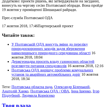
Додатково: проекти рішень, які затверджували на засіданні,
винесуть на чергову сесію Полтавської облради. Вона пройде
19 жовтня у приміщенні Шишацької райради.
Прес-служба Полтавської ОДА
17 жовтня 2018, 17:46
Партнерський проект
Читайте також:
У Полтавській ОДА внесуть зміни до переліку
природоохоронних заходів задля збереження
навколишнього природного середовища області
16
жовтня 2018, 18:04
Держгеонадра просить владу газоносних областей
розглянути питання спецдозволів
16 жовтня 2018, 12:16
Полтавська ОДА вирішує проблеми комунальних
установ та аварійних автомобільних доріг
10 жовтня
2018, 18:34
Теги:
Полтавська обласна рада
,
Олександр Біленький
,
Анатолій Ханко
,
Полтавська ОДА / ОВА
,
Інна Іщенко
,
Ігор
Піддубний
,
Людмила Корнієнко
Твоя влада