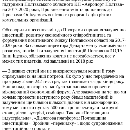
підтримки Полтавського обласного КП «Аеропорт-Полтава»
на 2017-2020 роки, Про внесення змін та доповнень до
Програми Опікуємось освітою та реорганізацію різних
комунальних організацій.
Обговорили внесення змін до Програми сприяння залученню
інвестицій, розвитку економічного співробітництва та
формування позитивного іміджу Полтавської області на 2017-
2020 роки. За словами директора Департаменту економічного
розвитку, торгівлі та залучення інвестицій Полтавської ОДА
Інни Іщенко, збільшення коштів не передбачається, все у
межах тих видатків, які закладені на 2018 рік:
— З деяких статей ми не використовували кошти й тому
спрямували їх на інші потреби. Як було у нас передбачено на
програму 2 млн 242 тис. грн, так і залишається до кінця року.
Наприклад, цьогоріч у нас було заплановано провести
міжнародний економічний форум. Але зважаючи на те, що ми
хочемо провести наступного року більш масштабний із
залученням ще більшої кількості ділових кіл міжнародних,
тому ми з цього пункту 500 тис. грн перекинули на круглі
столи, ділові зустрічі, семінари. Такі як «Полтавщина
індустріальна», «Діалогова платформа: Полтавщина
інвестиційна». Зробили «перекидку» і щодо супроводження
інвестиційного порталу.