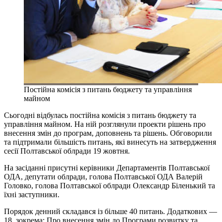
Постійна комісія з питань бюджету та управління
майном
Сьогодні відбулась постійна комісія з питань бюджету та
управління майном. На ній розглянули проекти рішень про
внесення змін до програм, доповнень та рішень. Обговорили
та підтримали більшість питань, які винесуть на затвердження
сесії Полтавської облради 19 жовтня.
На засіданні присутні керівники Департаментів Полтавської
ОДА, депутати облради, голова Полтавської ОДА Валерій
Головко, голова Полтавської облради Олександр Біленький та
їхні заступники.
Порядок денний складався із більше 40 питань. Додаткових —
18, зокрема: Про внесення змін до Програми розвитку та