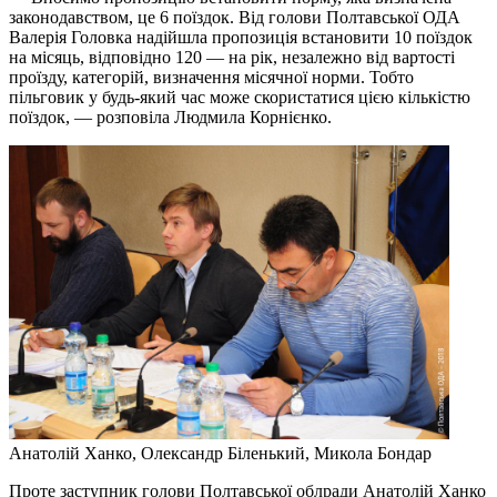
законодавством, це 6 поїздок. Від голови Полтавської ОДА
Валерія Головка надійшла пропозиція встановити 10 поїздок
на місяць, відповідно 120 — на рік, незалежно від вартості
проїзду, категорій, визначення місячної норми. Тобто
пільговик у будь-який час може скористатися цією кількістю
поїздок, — розповіла Людмила Корнієнко.
Анатолій Ханко, Олександр Біленький, Микола Бондар
Проте заступник голови Полтавської облради Анатолій Ханко