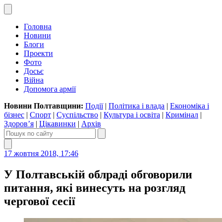
Головна
Новини
Блоги
Проекти
Фото
Досьє
Війна
Допомога армії
Новини Полтавщини:
Події
|
Політика і влада
|
Економіка і
бізнес
|
Спорт
|
Суспільство
|
Культура і освіта
|
Кримінал
|
Здоров’я
|
Цікавинки
|
Архів
17 жовтня 2018, 17:46
У Полтавській облраді обговорили
питання, які винесуть на розгляд
чергової сесії