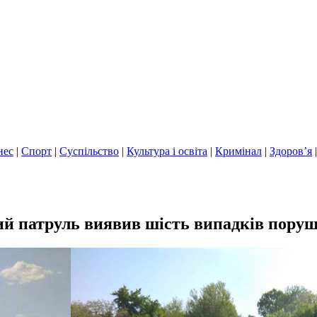
нес
|
Спорт
|
Суспільство
|
Культура і освіта
|
Кримінал
|
Здоров’я
й патруль виявив шість випадків поруш