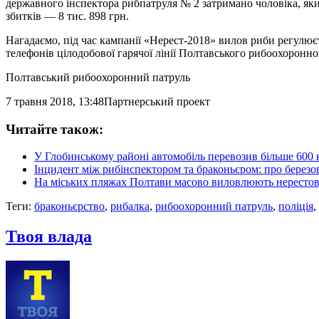
державного інспектора рибпатруля № 2 затримано чоловіка, який 
збитків — 8 тис. 898 грн.
Нагадаємо, під час кампанії «Нерест-2018» вилов риби регул
телефонів цілодобової гарячої лінії Полтавського рибоохоронног
Полтавський рибоохоронний патруль
7 травня 2018, 13:48
Партнерський проект
Читайте також:
У Глобинському районі автомобіль перевозив більше 600 к
Інцидент між рибінспектором та браконьєром: про березов
На міських пляжах Полтави масово виловлюють нерестову 
Теги:
браконьєрство
,
рибалка
,
рибоохоронний патруль
,
поліція
,
Твоя влада