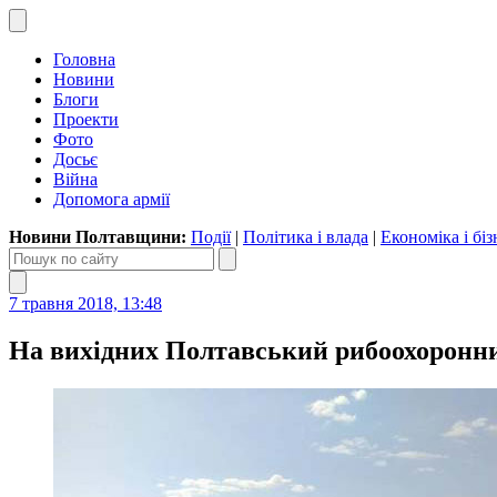
Головна
Новини
Блоги
Проекти
Фото
Досьє
Війна
Допомога армії
Новини Полтавщини:
Події
|
Політика і влада
|
Економіка і біз
7 травня 2018, 13:48
На вихідних Полтавський рибоохоронни