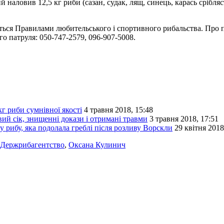
наловив 12,5 кг риби (сазан, судак, лящ, синець, карась срібляс
юється Правилами любительського і спортивного рибальства. Про
о патруля: 050-747-2579, ‎096-907-5008.
г риби сумнівної якості
4 травня 2018, 15:48
ий сік, знищенні докази і отримані травми
3 травня 2018, 17:51
рибу, яка подолала греблі після розливу Ворскли
29 квітня 2018
Держрибагентство
,
Оксана Кулинич