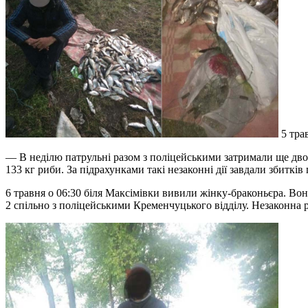
5 трав
— В неділю патрульні разом з поліцейськими затримали ще дв
133 кг риби. За підрахунками такі незаконні дії завдали збитків 
6 травня о 06:30 біля Максімівки вивили жінку-браконьєра. Во
2 спільно з поліцейськими Кременчуцького відділу. Незаконна ри