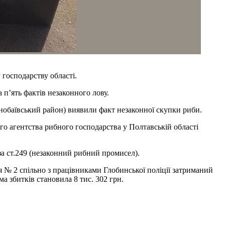
господарству області.
 п’ять фактів незаконного лову.
орнобаївський район) виявили факт незаконної скупки риби.
го агентства рибного господарства у Полтавській області
за ст.249 (незаконний рибний промисел).
я № 2 спільно з працівниками Глобинської поліції затриманий
ма збитків становила 8 тис. 302 грн.