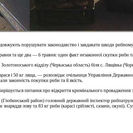
довжують порушувати законодавство і завдавати шкоди рибному 
авня та ще два — 6 травня: один факт незаконної скупки риби та
 Золотоноського відділу (Черкаська область) біля с. Лящівка (Ч
арася і 50 кг ляща, — розповідає очільниця Управління Державно
ли законність покупки риби та її якість.
 Вирішується питання про відкриття кримінального провадження 
ка (Глобинський район) головний державний інспектор рибпатрул
знаряддя лову та 83 кг риби (карасі сріблясті, сазани, окуні). Су