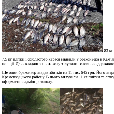
83 кг 
7,5 кг плітки і сріблястого карася виявили у браконьєра в Кам
поліції. Для складання протоколу залучили головного державног
Ще один браконьєр завдав збитків на 11 тис. 645 грн. Його зат
Кременчуцького району. В нього вилучили 11 кг плітки та сітк
оформлення адмінпротоколу.