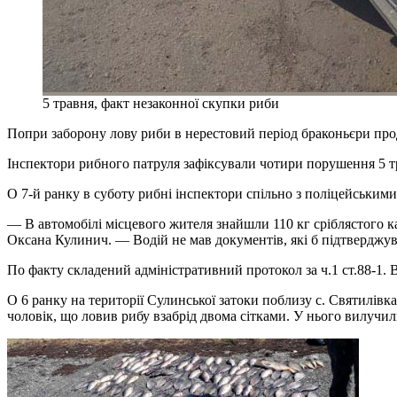
5 травня, факт незаконної скупки риби
Попри заборону лову риби в нерестовий період браконьєри про
Інспектори рибного патруля зафіксували чотири порушення 5 тр
О 7-й ранку в суботу рибні інспектори спільно з поліцейськими
— В автомобілі місцевого жителя знайшли 110 кг сріблястого к
Оксана Кулинич. — Водій не мав документів, які б підтверджува
По факту складений адміністративний протокол за ч.1 ст.88-1.
О 6 ранку на території Сулинської затоки поблизу с. Святилів
чоловік, що ловив рибу взабрід двома сітками. У нього вилучили 