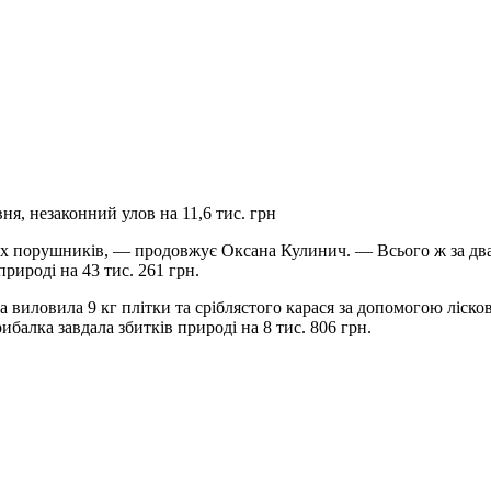
ня, незаконний улов на 11,6 тис. грн
ох порушників, — продовжує Оксана Кулинич. — Всього ж за дв
природі на 43 тис. 261 грн.
на виловила 9 кг плітки та сріблястого карася за допомогою ліс
балка завдала збитків природі на 8 тис. 806 грн.