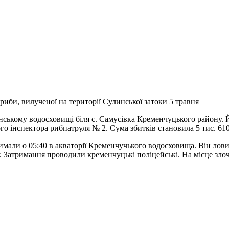
риби, вилученої на території Сулинської затоки 5 травня
’янському водосховищі біля с. Самусівка Кременчуцького району.
о інспектора рибпатруля № 2. Сума збитків становила 5 тис. 610
римали о 05:40 в акваторії Кременчучького водосховища. Він лови
у. Затримання проводили кременчуцькі поліцейські. На місце зл