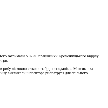
 Його затримали о 07:40 працівники Кременчуцького відділу
 грн.
в рибу лісковою сіткою взабрід неподалік с. Максимівка
очину викликали інспектора рибпатруля для спільного