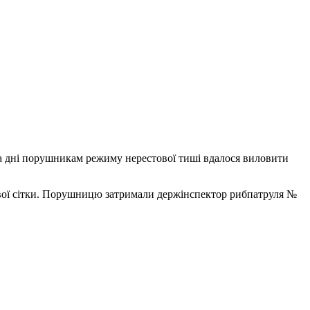
а дні порушникам режиму нерестової тиші вдалося виловити
кової сітки. Порушницю затримали держінспектор рибпатруля №