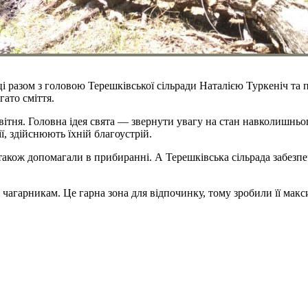
і разом з головою Терешківської сільради Наталією Туркеніч та
гато сміття.
квітня. Головна ідея свята — звернути увагу на стан навколишньо
, здійснюють їхній благоустрій.
також допомагали в прибиранні. А Терешківська сільрада забезп
д чагарникам. Це гарна зона для відпочинку, тому зробили її ма