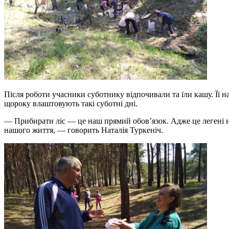
Після роботи учасники суботнику відпочивали та їли кашу. Її н
щороку влаштовують такі суботні дні.
— Прибирати ліс — це наш прямий обов’язок. Адже це легені на
нашого життя, — говорить Наталія Туркеніч.