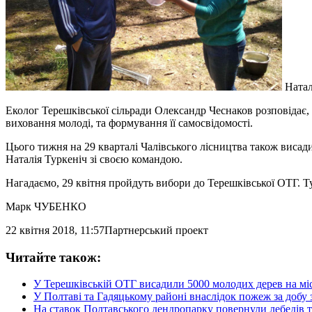
Натал
Еколог Терешківської сільради Олександр Чеснаков розповідає,
виховання молоді, та формування її самосвідомості.
Цього тижня на 29 кварталі Чалівського лісництва також висад
Наталія Туркеніч зі своєю командою.
Нагадаємо, 29 квітня пройдуть вибори до Терешківської ОТГ. Ту
Марк ЧУБЕНКО
22 квітня 2018, 11:57
Партнерський проект
Читайте також:
У Терешківській ОТГ висадили 5000 молодих дерев на мі
У Полтаві та Гадяцькому районі внаслідок пожеж за добу з
На ставок Полтавського дендропарку повернули лебедів 