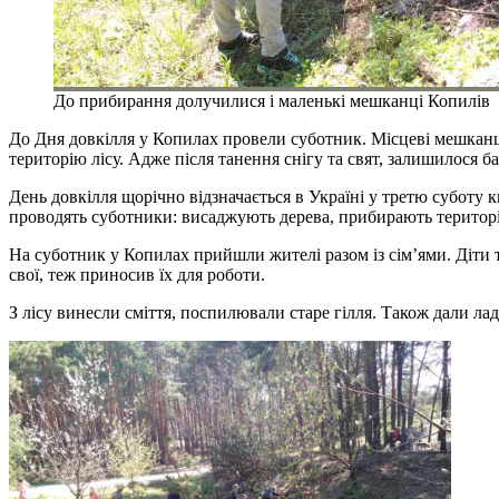
До прибирання долучилися і маленькі мешканці Копилів
До Дня довкілля у Копилах провели суботник. Місцеві мешканц
територію лісу. Адже після танення снігу та свят, залишилося ба
День довкілля щорічно відзначається в Україні у третю суботу 
проводять суботники: висаджують дерева, прибирають території
На суботник у Копилах прийшли жителі разом із сім’ями. Діти 
свої, теж приносив їх для роботи.
З лісу винесли сміття, поспилювали старе гілля. Також дали ла