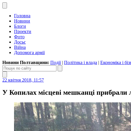
Головна
Новини
Блоги
Проекти
Фото
Досьє
Війна
Допомога армії
Новини Полтавщини:
Події
|
Політика і влада
|
Економіка і біз
22 квітня 2018, 11:57
У Копилах місцеві мешканці прибрали л