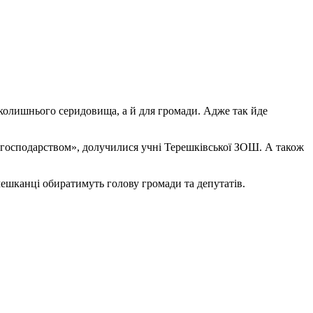
авколишнього серидовища, а й для громади. Адже так йде
м господарством», долучилися учні Терешківської ЗОШ. А також
 мешканці обиратимуть голову громади та депутатів.