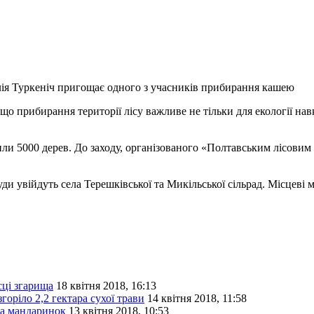
ія Туркеніч пригощає одного з учасників прибирання кашею
 що прибирання території лісу важливе не тільки для екології н
или 5000 дерев. До заходу, організованого «Полтавським лісови
ди увійдуть села Терешківської та Микільської сільрад. Місцеві
сці згарища
18 квітня 2018, 16:13
горіло 2,2 гектара сухої трави
14 квітня 2018, 11:58
та мандаринок
13 квітня 2018, 10:53