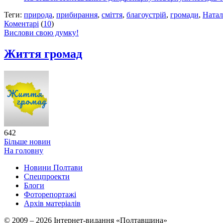
Теги:
природа
,
прибирання
,
сміття
,
благоустрій
,
громади
,
Натал
Коментарі
(
10
)
Вислови свою думку!
Життя громад
642
Більше новин
На головну
Новини Полтави
Спецпроекти
Блоги
Фоторепортажі
Архів матеріалів
© 2009 – 2026 Інтернет-видання «Полтавщина»