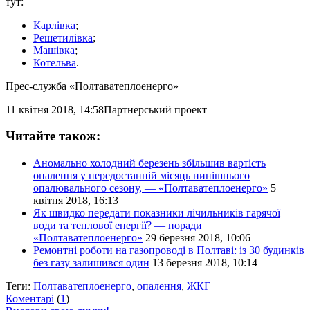
тут:
Карлівка
;
Решетилівка
;
Машівка
;
Котельва
.
Прес-служба «Полтаватеплоенерго»
11 квітня 2018, 14:58
Партнерський проект
Читайте також:
Аномально холодний березень збільшив вартість
опалення у передостанній місяць нинішнього
опалювального сезону, — «Полтаватеплоенерго»
5
квітня 2018, 16:13
Як швидко передати показники лічильників гарячої
води та теплової енергії? — поради
«Полтаватеплоенерго»
29 березня 2018, 10:06
Ремонтні роботи на газопроводі в Полтаві: із 30 будинків
без газу залишився один
13 березня 2018, 10:14
Теги:
Полтаватеплоенерго
,
опалення
,
ЖКГ
Коментарі
(
1
)