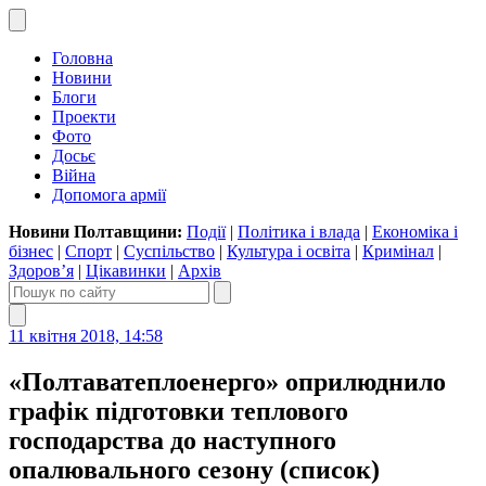
Головна
Новини
Блоги
Проекти
Фото
Досьє
Війна
Допомога армії
Новини Полтавщини:
Події
|
Політика і влада
|
Економіка і
бізнес
|
Спорт
|
Суспільство
|
Культура і освіта
|
Кримінал
|
Здоров’я
|
Цікавинки
|
Архів
11 квітня 2018, 14:58
«Полтаватеплоенерго» оприлюднило
графік підготовки теплового
господарства до наступного
опалювального сезону (список)