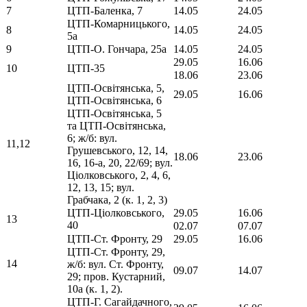
7
ЦТП-Баленка, 7
14.05
24.05
ЦТП-Комарницького,
8
14.05
24.05
5а
9
ЦТП-О. Гончара, 25а
14.05
24.05
29.05
16.06
10
ЦТП-35
18.06
23.06
ЦТП-Освітянська, 5,
29.05
16.06
ЦТП-Освітянська, 6
ЦТП-Освітянська, 5
та ЦТП-Освітянська,
6; ж/б: вул.
11,12
Грушевського, 12, 14,
18.06
23.06
16, 16-а, 20, 22/69; вул.
Ціолковського, 2, 4, 6,
12, 13, 15; вул.
Грабчака, 2 (к. 1, 2, 3)
ЦТП-Ціолковського,
29.05
16.06
13
40
02.07
07.07
ЦТП-Ст. Фронту, 29
29.05
16.06
ЦТП-Ст. Фронту, 29,
14
ж/б: вул. Ст. Фронту,
09.07
14.07
29; пров. Кустарний,
10а (к. 1, 2).
ЦТП-Г. Сагайдачного,