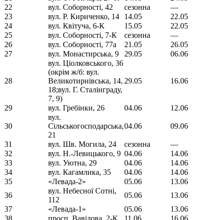
22
вул. Соборності, 42
сезонна
—
23
вул. Р. Кириченко, 14
14.05
22.05
24
вул. Квітуча, 6-К
15.05
22.05
25
вул. Соборності, 7-К
сезонна
—
26
вул. Соборності, 77а
21.05
26.05
27
вул. Монастирська, 9
29.05
06.06
вул. Ціолковського, 36
(окрім ж/б: вул.
28
Великотирнівська, 14,
29.05
16.06
18;вул. Г. Сталінграду,
7, 9)
29
вул. Гребінки, 26
04.06
12.06
вул.
30
Сільськогосподарська,
04.06
09.06
21
31
вул. Шв. Могила, 24
сезонна
—
32
вул. Н.-Левицького, 9
04.06
14.06
33
вул. Уютна, 29
04.06
14.06
34
вул. Кагамлика, 35
04.06
14.06
35
«Левада-2»
05.06
13.06
вул. Небесної Сотні,
36
05.06
13.06
112
37
«Левада-1»
05.06
13.06
38
просп. Вавілова, 2-К
11.06
16.06