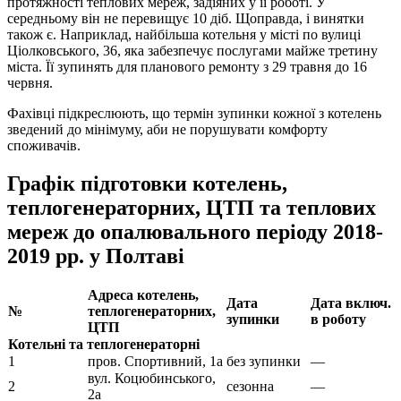
протяжності теплових мереж, задіяних у її роботі. У
середньому він не перевищує 10 діб. Щоправда, і винятки
також є. Наприклад, найбільша котельня у місті по вулиці
Ціолковського, 36, яка забезпечує послугами майже третину
міста. Її зупинять для планового ремонту з 29 травня до 16
червня.
Фахівці підкреслюють, що термін зупинки кожної з котелень
зведений до мінімуму, аби не порушувати комфорту
споживачів.
Графік підготовки котелень,
теплогенераторних, ЦТП та теплових
мереж до опалювального періоду 2018-
2019 рр. у Полтаві
Адреса котелень,
Дата
Дата включ.
№
теплогенераторних,
зупинки
в роботу
ЦТП
Котельні та теплогенераторні
1
пров. Спортивний, 1а
без зупинки
—
вул. Коцюбинського,
2
сезонна
—
2а