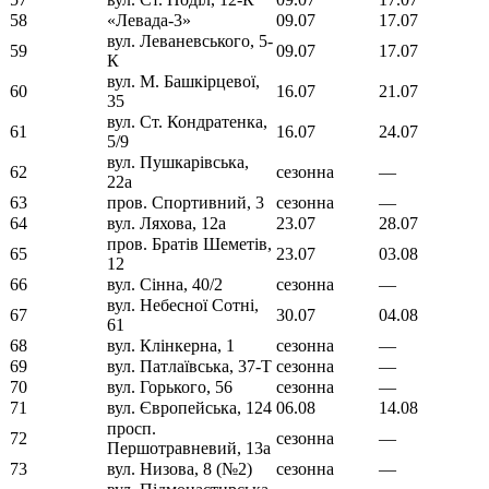
58
«Левада-3»
09.07
17.07
вул. Леваневського, 5-
59
09.07
17.07
К
вул. М. Башкірцевої,
60
16.07
21.07
35
вул. Ст. Кондратенка,
61
16.07
24.07
5/9
вул. Пушкарівська,
62
сезонна
—
22а
63
пров. Спортивний, 3
сезонна
—
64
вул. Ляхова, 12а
23.07
28.07
пров. Братів Шеметів,
65
23.07
03.08
12
66
вул. Сінна, 40/2
сезонна
—
вул. Небесної Сотні,
67
30.07
04.08
61
68
вул. Клінкерна, 1
сезонна
—
69
вул. Патлаївська, 37-Т
сезонна
—
70
вул. Горького, 56
сезонна
—
71
вул. Європейська, 124
06.08
14.08
просп.
72
сезонна
—
Першотравневий, 13а
73
вул. Низова, 8 (№2)
сезонна
—