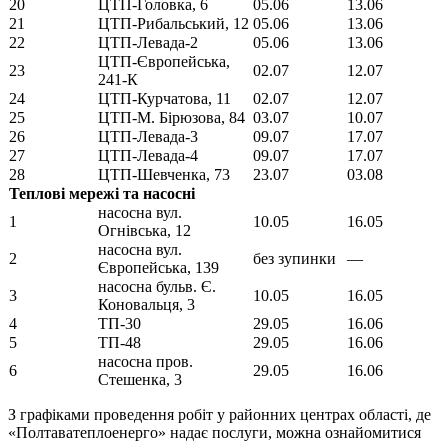
20
ЦТП-Головка, 6
05.06
13.06
21
ЦТП-Рибальський, 12
05.06
13.06
22
ЦТП-Левада-2
05.06
13.06
ЦТП-Європейська,
23
02.07
12.07
241-К
24
ЦТП-Курчатова, 11
02.07
12.07
25
ЦТП-М. Бірюзова, 84
03.07
10.07
26
ЦТП-Левада-3
09.07
17.07
27
ЦТП-Левада-4
09.07
17.07
28
ЦТП-Шевченка, 73
23.07
03.08
Теплові мережі та насосні
насосна вул.
1
10.05
16.05
Огнівська, 12
насосна вул.
2
без зупинки
—
Європейська, 139
насосна бульв. Є.
3
10.05
16.05
Коновальця, 3
4
ТП-30
29.05
16.06
5
ТП-48
29.05
16.06
насосна пров.
6
29.05
16.06
Стешенка, 3
З графіками проведення робіт у районних центрах області, де
«Полтаватеплоенерго» надає послуги, можна ознайомитися