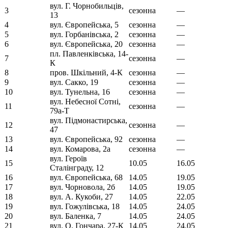
вул. Г. Чорнобильців,
3
сезонна
—
13
4
вул. Європейська, 5
сезонна
—
5
вул. Горбанівська, 2
сезонна
—
6
вул. Європейська, 20
сезонна
—
пл. Павленківська, 14-
7
сезонна
—
К
8
пров. Шкільний, 4-К
сезонна
—
9
вул. Сакко, 19
сезонна
—
10
вул. Тунельна, 16
сезонна
—
вул. Небесної Сотні,
11
сезонна
—
79а-Т
вул. Підмонастирська,
12
сезонна
—
47
13
вул. Європейська, 92
сезонна
—
14
вул. Комарова, 2а
сезонна
—
вул. Героїв
15
10.05
16.05
Сталінграду, 12
16
вул. Європейська, 68
14.05
19.05
17
вул. Чорновола, 2б
14.05
19.05
18
вул. А. Кукоби, 27
14.05
22.05
19
вул. Гожулівська, 18
14.05
24.05
20
вул. Баленка, 7
14.05
24.05
21
вул. О. Гончара, 27-К
14.05
24.05