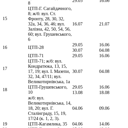
29.05
16.06
8
ЦТП-Г. Сагайдачного,
8; ж/б: вул. Ст.
15
Фронту, 28, 30, 32,
32а, 34, 36, 46; вул.
16.07
21.07
Залізна, 42, 50, 54, 56,
60; вул. Грушевського,
6
29.05
16.06
16
ЦТП-28
30.07
04.08
ЦТП-71
29.05
16.06
ЦТП-71; ж/б: вул.
Кондратюка, 13, 15,
17
17, 19; вул. І. Мазепи,
30.07
04.08
32, 34, 47/11; вул.
Великотирнівська, 1а
ЦТП-Грушевського,
29.05
16.06
18
10
13.08
18.08
ж/б: вул.
Великотирнівська, 14,
18, 20; вул. Г.
04.06
09.06
Сталінграду, 15, 19,
17/24 (к. 1, 2, 3).
19
ЦТП-Кагамлика, 35
04.06
14.06