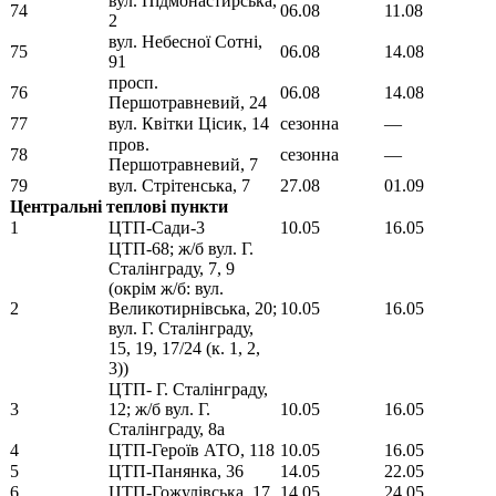
вул. Підмонастирська,
74
06.08
11.08
2
вул. Небесної Сотні,
75
06.08
14.08
91
просп.
76
06.08
14.08
Першотравневий, 24
77
вул. Квітки Цісик, 14
сезонна
—
пров.
78
сезонна
—
Першотравневий, 7
79
вул. Стрітенська, 7
27.08
01.09
Центральні теплові пункти
1
ЦТП-Сади-3
10.05
16.05
ЦТП-68; ж/б вул. Г.
Сталінграду, 7, 9
(окрім ж/б: вул.
2
Великотирнівська, 20;
10.05
16.05
вул. Г. Сталінграду,
15, 19, 17/24 (к. 1, 2,
3))
ЦТП- Г. Сталінграду,
3
12; ж/б вул. Г.
10.05
16.05
Сталінграду, 8а
4
ЦТП-Героїв АТО, 118
10.05
16.05
5
ЦТП-Панянка, 36
14.05
22.05
6
ЦТП-Гожулівська, 17
14.05
24.05