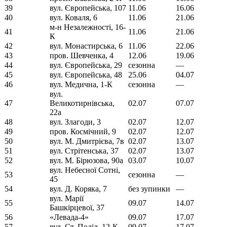
39
вул. Європейська, 107
11.06
16.06
40
вул. Коваля, 6
11.06
21.06
м-н Незалежності, 16-
41
11.06
21.06
К
42
вул. Монастирська, 6
11.06
22.06
43
пров. Шевченка, 4
12.06
19.06
44
вул. Європейська, 29
сезонна
—
45
вул. Європейська, 48
25.06
04.07
46
вул. Медична, 1-К
сезонна
—
вул.
47
Великотирнівська,
02.07
07.07
22а
48
вул. Злагоди, 3
02.07
12.07
49
пров. Космічний, 9
02.07
12.07
50
вул. М. Дмитрієва, 7в
02.07
13.07
51
вул. Стрітенська, 37
02.07
13.07
52
вул. М. Бірюзова, 90а
03.07
10.07
вул. Небесної Сотні,
53
сезонна
—
45
54
вул. Д. Коряка, 7
без зупинки
—
вул. Марії
55
09.07
14.07
Башкірцевої, 37
56
«Левада-4»
09.07
17.07
57
вул. Ст. Поділ, 12-К
09.07
17.07