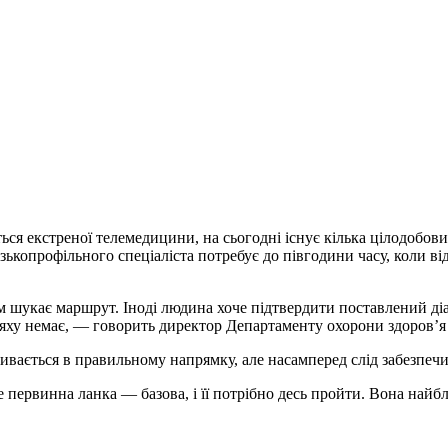
я екстреної телемедицини, на сьогодні існує кілька цілодобових
узькопрофільного спеціаліста потребує до півгодини часу, коли ві
м шукає маршрут. Іноді людина хоче підтвердити поставлений ді
ляху немає, — говорить директор Департаменту охорони здоров’я
ивається в правильному напрямку, але насамперед слід забезпеч
е первинна ланка — базова, і її потрібно десь пройти. Вона най