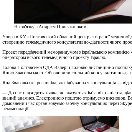
На зв'язку з Андрієм Присяжнюком
Учора в КУ «Полтавський обласний центр екстреної медичної д
створенню телемедичного консультативно-діагностичного прое
Проект передбачений меморандумом з ізраїльською компанією «M
оператором всього телемедичного проекту Ізраїлю.
Голова Полтавської ОДА Валерій Головко дистанційно поспілкува
Яною Звагольською. Обговорили спільний консультативно-діагн
Яна Звагольська розповіла, як відбувається консультація — від
— До нас надходить заявка, де вказується ім’я, вік пацієнта, д
званий анамнез. Електронною поштою отримуємо висновок. Всю 
домовлений час організовуємо заочну консультацію через Skyp
рекомендації.