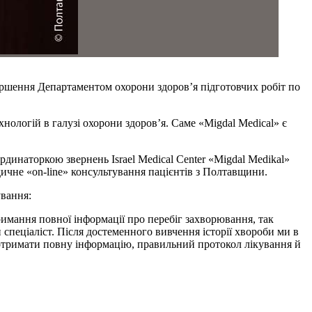
ршення Департаментом охорони здоров’я підготовчих робіт по
ологій в галузі охорони здоров’я. Саме «Migdal Medical» є
динаторкою звернень Israel Medical Center «Migdal Medikal»
чне «on-line» консультування пацієнтів з Полтавщини.
ування:
отримання повної інформації про перебіг захворювання, так
еціаліст. Після достеменного вивчення історії хвороби ми в
 отримати повну інформацію, правильний протокол лікування й