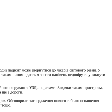
дні пацієнт може звернутися до лікарів світового рівня. У
о таким чином вдасться звести нанівець недовіру та уникнути
йного керування УЗД-апаратами. Завдяки таким пристроям,
 ще з дороги.
каря». Обговорили затвердження нового табелю оснащення
у тощо.