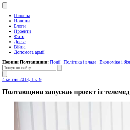
Головна
Новини
Блоги
Проекти
Фото
Досьє
Війна
Допомога армії
Новини Полтавщини:
Події
|
Політика і влада
|
Економіка і біз
4 квітня 2018, 15:19
Полтавщина запускає проект із телеме