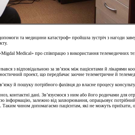
опомоги та медицини катастроф» пройшла зустріч з нагоди заве
кту.
igdal Medical» про співпрацю з використання телемедичних техн
вся з відповідальною за зв’язок між пацієнтами й лікарями коор
остичний проект, що передбачає заочне телеметричне й телемеди
 зв’язку й пошуку потрібного фахівця до власне процесу консульт
іагноз, контактні дані. Зв’язуємося з ним або його родичами для 
інформацію, залежно від захворювання, опрацьовує потрібний сп
e. Таким чином допомагаємо пацієнтам, які не можуть приїхати,