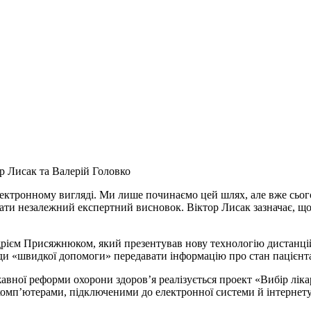
р Лисак та Валерій Головко
електронному вигляді. Ми лише починаємо цей шлях, але вже сього
имати незалежний експертний висновок. Віктор Лисак зазначає, щ
рієм Присяжнюком, який презентував нову технологію дистанці
ди «швидкої допомоги» передавати інформацію про стан пацієнта
жавної реформи охорони здоров’я реалізується проект «Вибір лі
 комп’ютерами, підключеними до електронної системи й інтернет