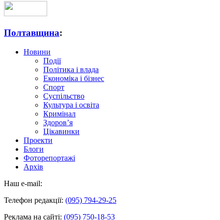
Полтавщина
:
Новини
Події
Політика і влада
Економіка і бізнес
Спорт
Суспільство
Культура і освіта
Кримінал
Здоров’я
Цікавинки
Проекти
Блоги
Фоторепортажі
Архів
Наш e-mail:
Телефон редакції:
(095) 794-29-25
Реклама на сайті:
(095) 750-18-53