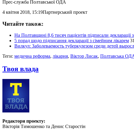
Прес-служба Полтавської ОДА
4 квітня 2018, 15:19
Партнерський проект
Читайте також:
На Полтавщині 8,6 тисяч пацієнтів підписали декларації 
5 порад щодо підписання декларації з сімейним лікарем
3
Вилкул: Заболеваемость туберкулезом среди детей выросл
Теги:
медична реформа
,
лікарня
,
Віктор Лисак
,
Полтавська ОД
Твоя влада
Редактори проекту:
Вікторія Тимошенко та Денис Старостін