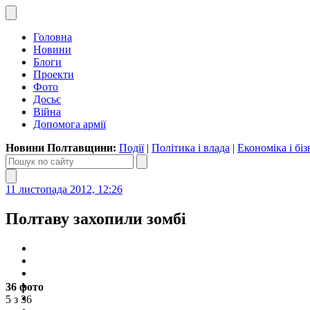
Головна
Новини
Блоги
Проекти
Фото
Досьє
Війна
Допомога армії
Новини Полтавщини:
Події
|
Політика і влада
|
Економіка і біз
11 листопада 2012, 12:26
Полтаву захопили зомбі
36 фото
5 з 36