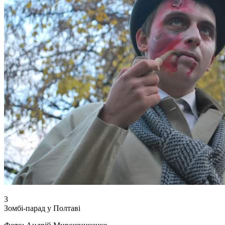
3
Зомбі-парад у Полтаві