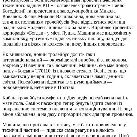
технічного відділу КП «Полтаваелектроавтотранс» Павло
Богодістий та представник заводу-виробника Микола
Ковалюк. Зі слів Миколи Васильовича, нова машина від
звичних полтавцям тролейбусів буде відрізнятися всім: від
радянських моделей лишилася хіба назва. Виробляє тролейбус
корпорація «Богдан» у місті Луцьк. Машина має видозмінену
компоновку, «розумну» підвіску, низьку підлогу, пандус для
інвалідів на візках та колясок та низку інших нововведень.
Як виявилося, новий тролейбус досить таки
інтернаціональний — окремі деталі вироблені за кордоном,
зокрема у Німеччині та Словаччині. Машина, яка має повну
назву «Богдан» Т70110, із високою стелею. Освітлення, що
вмикається у вечірні години, складається із ламп денного
світла. Передбачена підсвітка із струмоприймачів —
нововведення, небачене в Полтаві.
Кабіна тролейбуса комфортна. Для водія передбачена навіть
магнітола. Самі ж пасажири тепер будуть їздити салоні із
покращеною системою опалення та кондиціонування. Площа
вікон збільшена, а на даху є прозорий люк для провітрювання.
Машина, що приїхала в Полтаву, має багато нововведень у
технічній частині — підвіска сама реагує на кількість
пасажирів, змінюючи висоту підлоги стосовно дороги. Щоб