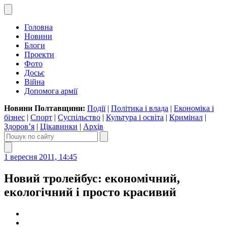
Головна
Новини
Блоги
Проекти
Фото
Досьє
Війна
Допомога армії
Новини Полтавщини:
Події
|
Політика і влада
|
Економіка і
бізнес
|
Спорт
|
Суспільство
|
Культура і освіта
|
Кримінал
|
Здоров’я
|
Цікавинки
|
Архів
1 вересня 2011, 14:45
Новий тролейбус: економічний,
екологічний і просто красивий