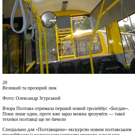
20
Великий та прозорий люк
Фото: Олександр Згурський
Вчора Полтава отримала перший новий тролейбус «Богдан».
Поки лише один, проте вже зараз можна зрозуміти — такої
техніки полтавці ще не бачили
Спеціально для «Полтавщини» екскурсію новим полтавським
тролейбусом із волинським корінням провели начальник