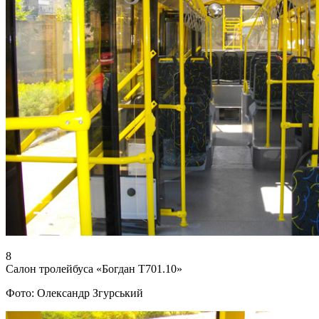
8
Салон тролейбуса «Богдан Т701.10»
Фото: Олександр Згурський