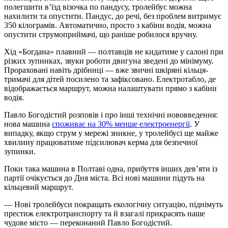
полегшити в’їзд візочка по пандусу, тролейбус можна
нахилити та опустити. Пандус, до речі, без проблем витримує
350 кілограмів. Автоматично, просто з кабіни водія, можна
опустити струмоприймачі, що раніше робилося вручну.
Хід «Богдана» плавний — полтавців не кидатиме у салоні при
різких зупинках, звуки роботи двигуна зведені до мінімуму.
Прораховані навіть дрібниці — вже звичні шкіряні кільця-
тримачі для дітей посилено та зафіксовано. Електротабло, де
відображається маршрут, можна налаштувати прямо з кабіни
водія.
Павло Богодістий розповів і про інші технічні нововведення:
нова машина
споживає на 30% менше електроенергії
. У
випадку, якщо струм у мережі зникне, у тролейбусі ще майже
хвилину працюватиме підсилювач керма для безпечної
зупинки.
Поки така машина в Полтаві одна, прибуття інших дев’яти із
партії очікується до Дня міста. Всі нові машини підуть на
кільцевий маршрут.
— Нові тролейбуси покращать екологічну ситуацію, піднімуть
престиж електротранспорту та й взагалі прикрасять наше
чудове місто — переконаний Павло Богодістий.