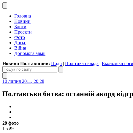
Головна
Новини
Блоги
Проекти
Фото
Досьє
Війна
Допомога армії
Новини Полтавщини:
Події
|
Політика і влада
|
Економіка і біз
10 липня 2011, 20:28
Полтавська битва: останній акорд відгр
29 фото
1 з 29