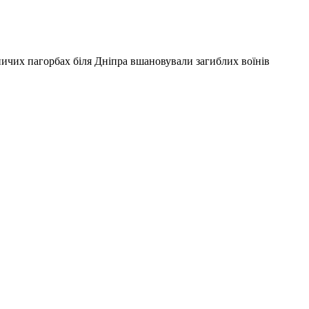
ничих пагорбах біля Дніпра вшановували загиблих воїнів