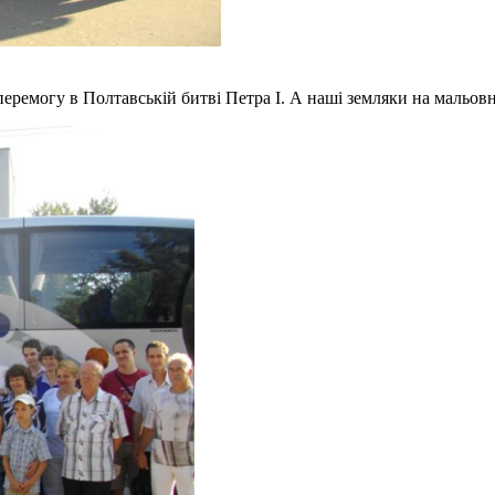
еремогу в Полтавській битві Петра І. А наші земляки на мальов