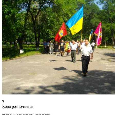
3
Хода розпочалася