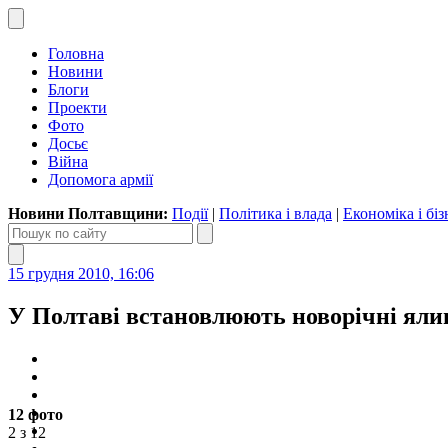
Головна
Новини
Блоги
Проекти
Фото
Досьє
Війна
Допомога армії
Новини Полтавщини:
Події
|
Політика і влада
|
Економіка і біз
15 грудня 2010, 16:06
У Полтаві встановлюють новорічні ял
12 фото
2 з 12