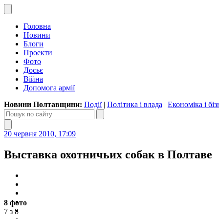
Головна
Новини
Блоги
Проекти
Фото
Досьє
Війна
Допомога армії
Новини Полтавщини:
Події
|
Політика і влада
|
Економіка і біз
20 червня 2010, 17:09
Выставка охотничьих собак в Полтаве
8 фото
7 з 8