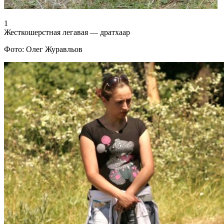
1
Жесткошерстная легавая — дратхаар
Фото: Олег Журавльов