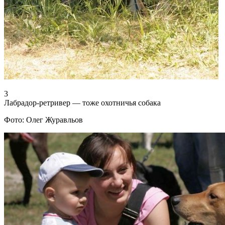
3
Лабрадор-ретривер — тоже охотничья собака
Фото: Олег Журавльов