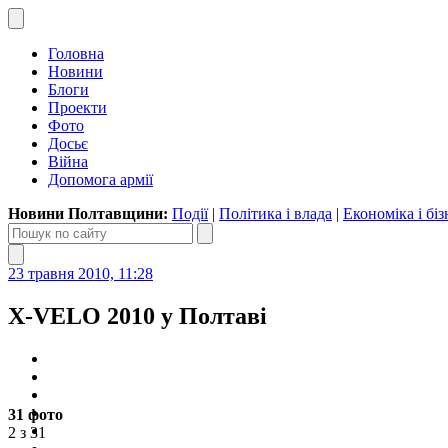
Головна
Новини
Блоги
Проекти
Фото
Досьє
Війна
Допомога армії
Новини Полтавщини:
Події
|
Політика і влада
|
Економіка і біз
23 травня 2010, 11:28
Х-VELO 2010 у Полтаві
31 фото
2 з 31