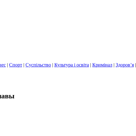
нес
|
Спорт
|
Суспільство
|
Культура і освіта
|
Кримінал
|
Здоров’я
лавы