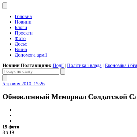
Головна
Новини
Блоги
Проекти
Фото
Досьє
Війна
Допомога армії
Новини Полтавщини:
Події
|
Політика і влада
|
Економіка і біз
5 травня 2010, 15:26
Обновленный Мемориал Солдатской С
19 фото
8 з 19