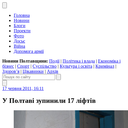
Головна
Новини
Блоги
Проекти
Фото
Досьє
Війна
Допомога армії
Новини Полтавщини:
Події
|
Політика і влада
|
Економіка і
бізнес
|
Спорт
|
Суспільство
|
Культура і освіта
|
Кримінал
|
Здоров’я
|
Цікавинки
|
Архів
17 червня 2011, 16:11
У Полтаві зупинили 17 ліфтів