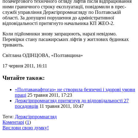
позачергового технічного огляду ліфтів після відпрацювання
ними граничного строку експлуатації, повідомили в прес-
службі управління Держгірпромнагляду по Полтавській
області. За допущені порушення до адміністративної
відповідальності притягнуто начальника КП ЖЕО-2.
Коли підйомники знову запрацюють, наразі невідомо.
Перевірки стану пасажирських ліфтів у житлових будинках
тривають.
Світлана ОДІНЦОВА
, «Полтавщина»
17 червня 2011, 16:11
Читайте також:
«Полтаванафтогаз» не створила безпечні і здорові умови
праці
25 травня 2011, 17:23
Держгірпромнагляд притягнув до відповідальності 27
посадовців
11 травня 2011, 10:47
Теги:
Держгірпромнагляд
Коментарі
(
1
)
Вислови свою думку!