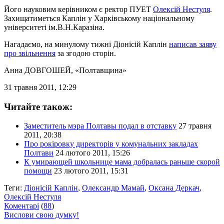
Його науковим керівником є ректор ПУЕТ
Олексій Нестуля
.
Захищатиметься Каплін у Харківському національному
університеті ім.В.Н.Каразіна.
Нагадаємо, на минулому тижні Діонісій Каплін
написав заяву
про звільнення
за згодою сторін.
Анна ДОВГОШЕЙ
, «Полтавщина»
31 травня 2011, 12:29
Читайте також:
Заместитель мэра Полтавы подал в отставку
27 травня
2011, 20:38
Про рокіровку директорів у комунальних закладах
Полтави
24 лютого 2011, 15:26
К умирающей школьнице мама добралась раньше скорой
помощи
23 лютого 2011, 15:31
Теги:
Діонісій Каплін
,
Олександр Мамай
,
Оксана Деркач
,
Олексій Нестуля
Коментарі
(
88
)
Вислови свою думку!