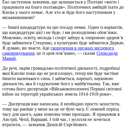
Екс-заступник зазначив, що залишається у Полтаві «жити і
працювати на благо полтавців». Політичних амбіцій їхати до
Києва у нього немає. Але хто ж буде його наступником у
міськвиконкомі?
— Іншої кандидатури на цю посаду немає. Один із варіантів,
що кандидатури цієї і не буде, і ми розподілимо обов’язки.
Можливо, освіту, молодь і спорт заберу я, охороною здоров’я
буде займатися Стеценко, а культурою буде займатися Деркач.
Я думаю, ви знаєте, йде
скорочення в органах місцевого
самоврядування
, це із цим пов’язано, — сказав
Олександр
Мамай
.
До речі, окрім громадсько-політичної діяльності, подробиці
якої Каплін поки що не розголошує, тепер він буде частіше
бачити маленького сина. І займеться, нарешті, науковою
діяльністю, яка й годуватиме його у майбутньому. Так, вже
готова його дисертація «Військовополонені Першої світової
війни на території українських земель 1914-1918 роки».
— Дисертація вже написана, її необхідно просто захистити,
тому що раніше у мене на це не було часу. Є певний період
часу для цього, адже новизна теми пропадає. Я працював в
Австрії, Чехії, Варшаві. І той час, і зусилля не хочеться
втратити, — зазначив Діонісій Сергійович.