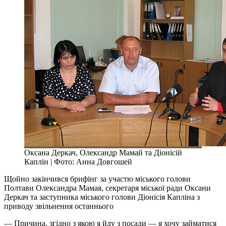
Оксана Деркач, Олександр Мамай та Діонісій
Каплін | Фото: Анна Довгошей
Щойно закінчився брифінг за участю міського голови
Полтави Олександра Мамая, секретаря міської ради Оксани
Деркач та заступника міського голови Діонісія Капліна з
приводу звільнення останнього
— Причина, згідно з якою я йду з посади — я хочу займатися