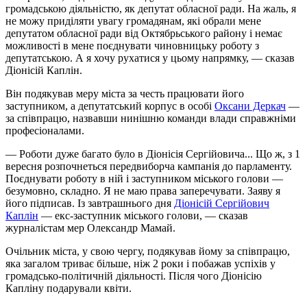
громадською діяльністю, як депутат обласної ради. На жаль, я
не можу приділяти увагу громадянам, які обрали мене
депутатом обласної ради від Октябрьського району і немає
можливості в мене поєднувати чиновницьку роботу з
депутатською. А я хочу рухатися у цьому напрямку, — сказав
Діонісій Каплін.
Він подякував меру міста за честь працювати його
заступником, а депутатський корпус в особі
Оксани Деркач
—
за співпрацю, назвавши нинішню команди влади справжніми
професіоналами.
— Роботи дуже багато було в Діонісія Сергійовича... Що ж, з 1
вересня розпочнеться передвиборча кампанія до парламенту.
Поєднувати роботу в ній і заступником міського голови —
безумовно, складно. Я не маю права заперечувати. Заяву я
його підписав. Із завтрашнього дня
Діонісій Сергійович
Каплін
— екс-заступник міського голови, — сказав
журналістам мер Олександр Мамай.
Очільник міста, у свою чергу, подякував йому за співпрацю,
яка загалом триває більше, ніж 2 роки і побажав успіхів у
громадсько-політичній діяльності. Після чого Діонісію
Капліну подарували квіти.