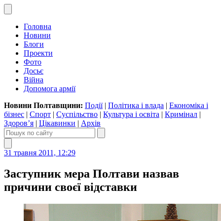
Головна
Новини
Блоги
Проекти
Фото
Досьє
Війна
Допомога армії
Новини Полтавщини:
Події
|
Політика і влада
|
Економіка і
бізнес
|
Спорт
|
Суспільство
|
Культура і освіта
|
Кримінал
|
Здоров’я
|
Цікавинки
|
Архів
31 травня 2011, 12:29
Заступник мера Полтави назвав
причини своєї відставки