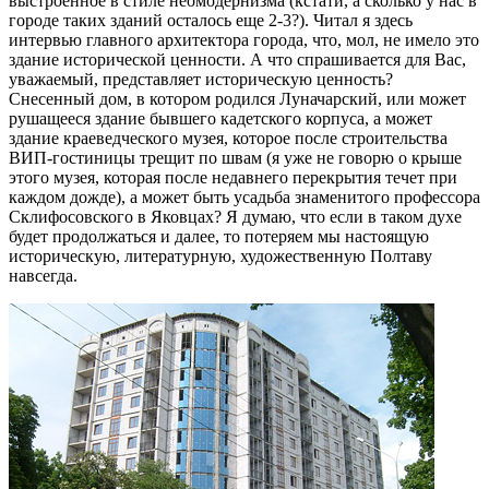
выстроенное в стиле неомодернизма (кстати, а сколько у нас в
городе таких зданий осталось еще 2-3?). Читал я здесь
интервью главного архитектора города, что, мол, не имело это
здание исторической ценности. А что спрашивается для Вас,
уважаемый, представляет историческую ценность?
Снесенный дом, в котором родился Луначарский, или может
рушащееся здание бывшего кадетского корпуса, а может
здание краеведческого музея, которое после строительства
ВИП-гостиницы трещит по швам (я уже не говорю о крыше
этого музея, которая после недавнего перекрытия течет при
каждом дожде), а может быть усадьба знаменитого профессора
Склифосовского в Яковцах? Я думаю, что если в таком духе
будет продолжаться и далее, то потеряем мы настоящую
историческую, литературную, художественную Полтаву
навсегда.