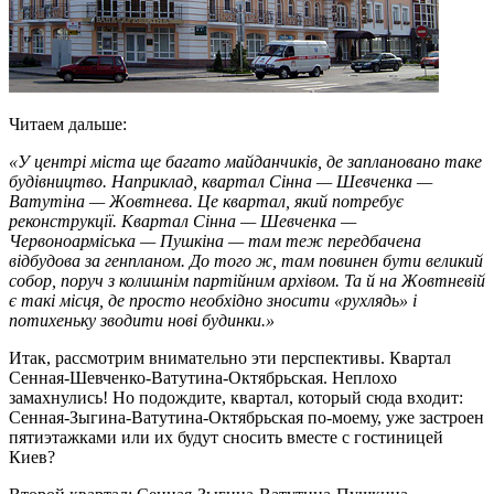
Читаем дальше:
«У центрі міста ще багато майданчиків, де заплановано таке
будівництво. Наприклад, квартал Сінна — Шевченка —
Ватутіна — Жовтнева. Це квартал, який потребує
реконструкції. Квартал Сінна — Шевченка —
Червоноарміська — Пушкіна — там теж передбачена
відбудова за генпланом. До того ж, там повинен бути великий
собор, поруч з колишнім партійним архівом. Та й на Жовтневій
є такі місця, де просто необхідно зносити «рухлядь» і
потихеньку зводити нові будинки.»
Итак, рассмотрим внимательно эти перспективы. Квартал
Сенная-Шевченко-Ватутина-Октябрьская. Неплохо
замахнулись! Но подождите, квартал, который сюда входит:
Сенная-Зыгина-Ватутина-Октябрьская по-моему, уже застроен
пятиэтажками или их будут сносить вместе с гостиницей
Киев?