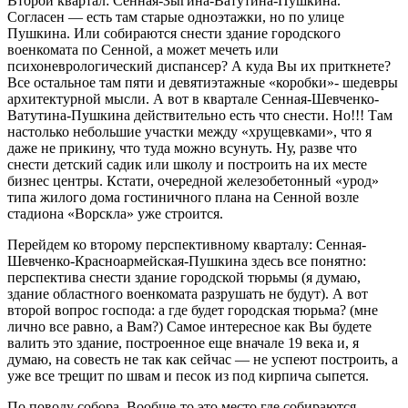
Второй квартал: Сенная-Зыгина-Ватутина-Пушкина.
Согласен — есть там старые одноэтажки, но по улице
Пушкина. Или собираются снести здание городского
военкомата по Сенной, а может мечеть или
психоневрологический диспансер? А куда Вы их приткнете?
Все остальное там пяти и девятиэтажные «коробки»- шедевры
архитектурной мысли. А вот в квартале Сенная-Шевченко-
Ватутина-Пушкина действительно есть что снести. Но!!! Там
настолько небольшие участки между «хрущевками», что я
даже не прикину, что туда можно всунуть. Ну, разве что
снести детский садик или школу и построить на их месте
бизнес центры. Кстати, очередной железобетонный «урод»
типа жилого дома гостиничного плана на Сенной возле
стадиона «Ворскла» уже строится.
Перейдем ко второму перспективному кварталу: Сенная-
Шевченко-Красноармейская-Пушкина здесь все понятно:
перспектива снести здание городской тюрьмы (я думаю,
здание областного военкомата разрушать не будут). А вот
второй вопрос господа: а где будет городская тюрьма? (мне
лично все равно, а Вам?) Самое интересное как Вы будете
валить это здание, построенное еще вначале 19 века и, я
думаю, на совесть не так как сейчас — не успеют построить, а
уже все трещит по швам и песок из под кирпича сыпется.
По поводу собора. Вообще-то это место где собираются