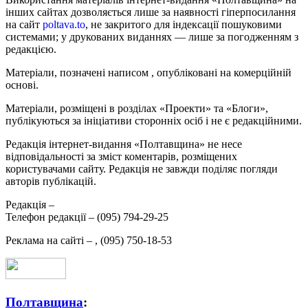
інших сайтах дозволяється лише за наявності гіперпосилання
на сайт
poltava.to
, не закритого для індексації пошуковими
системами; у друкованих виданнях — лише за погодженням з
редакцією.
Матеріали, позначені написом
, опубліковані на комерційній
основі.
Матеріали, розміщені в розділах «Проекти» та «Блоги»,
публікуються за ініціативи сторонніх осіб і не є редакційними.
Редакція інтернет-видання «Полтавщина» не несе
відповідальності за зміст коментарів, розміщених
користувачами сайту. Редакція не завжди поділяє погляди
авторів публікацій.
Редакція –
Телефон редакції –
(095) 794-29-25
Реклама на сайті –
,
(095) 750-18-53
Полтавщина
: