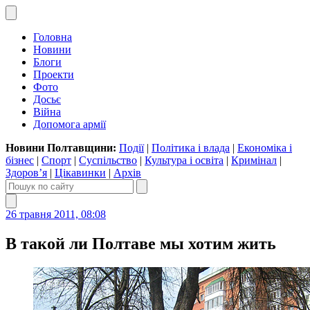
Головна
Новини
Блоги
Проекти
Фото
Досьє
Війна
Допомога армії
Новини Полтавщини:
Події
|
Політика і влада
|
Економіка і
бізнес
|
Спорт
|
Суспільство
|
Культура і освіта
|
Кримінал
|
Здоров’я
|
Цікавинки
|
Архів
26 травня 2011, 08:08
В такой ли Полтаве мы хотим жить