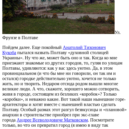
Ул.
Фрунзе в Полтаве
Пойдем далее. Еще покойный
Анатолий Тихонович
Кукоба
пытался назвать Полтаву «духовной столицей
Украины». Ну что же, может быть оно и так. Когда ко мне
приезжают знакомые из других городов, то, гуляя по улицам
Полтавы, удивляются: как у вас здесь уютно. Да, в этом
провинциальном (и что бы мне ни говорили, он так им и
остался) городке действительно уютно, хочется не только
жить, но и творить. Недаром отсюда родом вышли многие
великие люди. А что, скажите, хорошего можно сотворить,
живя в городе, состоящем из безликих «коробок»? Только
«коробки», и неважно какие. Вот такой наши нынешние горе-
архитекторы и хотят вместе с нынешней властью сделать
Полтаву. Особый размах этот разгул безвкусицы и «плановой»
анархии в строительстве приобрел при экс-главе
города
Андрее Всеволодовиче Матковском
. Посмотрите
только, во что он превратил город (я имею в виду так