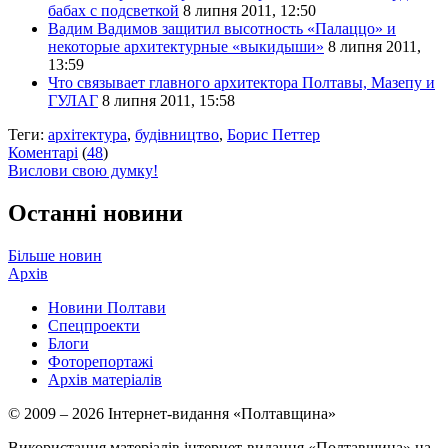
бабах с подсветкой
8 липня 2011, 12:50
Вадим Вадимов защитил высотность «Палаццо» и
некоторые архитектурные «выкидыши»
8 липня 2011,
13:59
Что связывает главного архитектора Полтавы, Мазепу и
ГУЛАГ
8 липня 2011, 15:58
Теги:
архітектура
,
будівництво
,
Борис Петтер
Коментарі
(
48
)
Вислови свою думку!
Останні новини
Більше новин
Архів
Новини Полтави
Спецпроекти
Блоги
Фоторепортажі
Архів матеріалів
© 2009 – 2026 Інтернет-видання «Полтавщина»
Використання матеріалів інтернет-видання «Полтавщина» на