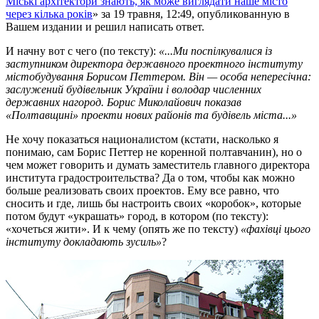
Міські архітектори знають, як може виглядати наше місто
через кілька років
» за 19 травня, 12:49, опубликованную в
Вашем издании и решил написать ответ.
И начну вот с чего (по тексту):
«...Ми поспілкувалися із
заступником директора державного проектного інституту
містобудування Борисом Петтером. Він — особа непересічна:
заслужений будівельник України і володар численних
державних нагород. Борис Миколайович показав
«Полтавщині» проекти нових районів та будівель міста...»
Не хочу показаться националистом (кстати, насколько я
понимаю, сам Борис Петтер не коренной полтавчанин), но о
чем может говорить и думать заместитель главного директора
института градостроительства? Да о том, чтобы как можно
больше реализовать своих проектов. Ему все равно, что
сносить и где, лишь бы настроить своих «коробок», которые
потом будут «украшать» город, в котором (по тексту):
«хочеться жити». И к чему (опять же по тексту)
«фахівці цього
інституту докладають зусиль»
?