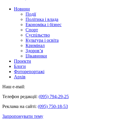
Новини
Події
Політика і влада
Економіка і бізнес
Спорт
Суспільство
Культура і освіта
Кримінал
Здоров’я
Цікавинки
Проекти
Блоги
Фоторепортажі
Архів
Наш e-mail:
Телефон редакції:
(095) 794-29-25
Реклама на сайті:
(095) 750-18-53
Запропонувати тему