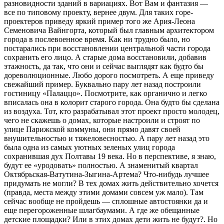
разновидности зданий в вариациях. Вот Вам и фантазия —
все по типовому проекту, вернее двум. Для таких горе-
проектеров приведу яркий пример того же Ария-Леона
Семеновича Вайнгорта, который был главным архитектором
города в послевоенное время. Как ни трудно было, но
постарались при восстановлении центральной части города
сохранить его лицо. А старые дома восстановили, добавив
этажность, да так, что они и сейчас выглядят как будто бы
дореволюционные. Любо дорого посмотреть. А еще приведу
свежайший пример. Буквально пару лет назад построили
гостиницу «Палаццо». Посмотрите, как органично и легко
вписалась она в колорит старого города. Она будто бы сделана
из воздуха. Тот, кто разрабатывал этот проект просто молодец,
чего не скажешь о домах, которые настроили и строят по
улице Парижской коммуны, они прямо давят своей
внушительностью и тяжеловесностью. А пару лет назад это
была одна из самых уютных зеленых улиц города
сохранившая дух Полтавы 19 века. Но в перспективе, я знаю,
будут ее «уродовать» полностью. А знаменитый квартал
Октябрьская-Ватутина-Зыгина-Артема? Что-нибудь лучшее
придумать не могли? В тех домах жить действительно хочется
(правда, места между этими домами совсем уж мало). Там
сейчас вообще не пройдешь — сплошные автостоянки да и
еще перегороженные шлагбаумами. А где же обещанные
детские площадки? Или в этих домах дети жить не будут?. Но