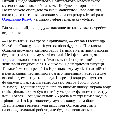
Питання щодо майбутнього Полтавського Краєзнавчого
музею не дає спокою багатьом. Що буде з історичною
Полтавською спорудою та яке її майбутнє? Своє бачення,
щодо цього питання висловив учора секретар міської ради
Олександр Козуб
у прямому ефірі телеканалу «Місто».
Він упевнений, що це дуже важливе питання, яке потребує
вирішення.
— Це питання, яка треба вирішувати, — сказав Олександр
Козуб. — Скажу, що опікується цією будівлею Полтавська
обласна державна адміністрація. І в них є негативний досвід
будівництва у нашому місті взагалі. Це і філармонія, яка
згоріла
, і якою ніхто не займається, це і спортивний центр,
який вони будують біля 11-ї школи. Це неприємні ситуації.
Та такий же стан речей і в Краєзнавчому музеї. У нас дійсно
в центральній частині міста багато підземних пустот і дуже
високі підземні ґрунтові води. І через ці води руйнується
фундамент. Така ж ситуація була по театру Гоголя років
25 назад, і тодішня влада пішла по іншому шляху: зібрала воду,
потім рідким склом був взятий у «корсет» фундамент театру
імені Гоголя. І ось уже більше 25 років у театрі немає жодної
тріщинки. По Краєзнавчому музею скажу, що майже
15 мільйонів гривень туди виділили обласні депутати
на опоряджувальні роботи, але будівля починається