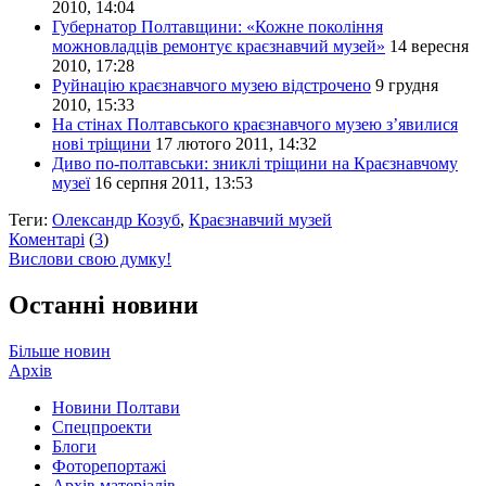
2010, 14:04
Губернатор Полтавщини: «Кожне покоління
можновладців ремонтує краєзнавчий музей»
14 вересня
2010, 17:28
Руйнацію краєзнавчого музею відстрочено
9 грудня
2010, 15:33
На стінах Полтавського краєзнавчого музею з’явилися
нові тріщини
17 лютого 2011, 14:32
Диво по-полтавськи: зниклі тріщини на Краєзнавчому
музеї
16 серпня 2011, 13:53
Теги:
Олександр Козуб
,
Краєзнавчий музей
Коментарі
(
3
)
Вислови свою думку!
Останні новини
Більше новин
Архів
Новини Полтави
Спецпроекти
Блоги
Фоторепортажі
Архів матеріалів