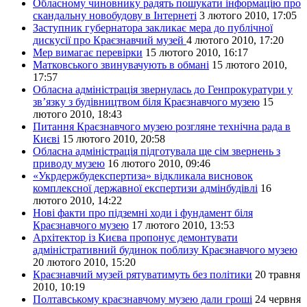
Обласному чиновнику радять пошукати інформацію про
скандальну новобудову в Інтернеті
3 лютого 2010, 17:05
Заступник губернатора закликає мера до публічної
дискусії про Краєзнавчий музей
4 лютого 2010, 17:20
Мер вимагає перевірки
15 лютого 2010, 16:17
Матковського звинувачують в обмані
15 лютого 2010,
17:57
Обласна адміністрація звернулась до Генпрокуратури у
зв’язку з будівництвом біля Краєзнавчого музею
15
лютого 2010, 18:43
Питання Краєзнавчого музею розгляне технічна рада в
Києві
15 лютого 2010, 20:58
Обласна адміністрація підготувала ще сім звернень з
приводу музею
16 лютого 2010, 09:46
«Укрдержбудекспертиза» відкликала висновок
комплексної державної експертизи адмінбудівлі
16
лютого 2010, 14:22
Нові факти про підземні ходи і фундамент біля
Краєзнавчого музею
17 лютого 2010, 13:53
Архітектор із Києва пропонує демонтувати
адміністративний будинок поблизу Краєзнавчого музею
20 лютого 2010, 15:20
Краєзнавчий музей рятуватимуть без політики
20 травня
2010, 10:19
Полтавському краєзнавчому музею дали гроші
24 червня