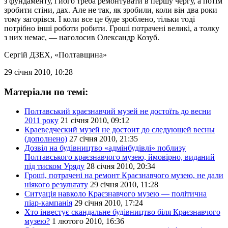
з фундаменту, і його треба ремонтувати в першу чергу, а потім
зробити стіни, дах. Але не так, як зробили, коли він два роки
тому загорівся. І коли все це буде зроблено, тільки тоді
потрібно інші роботи робити. Гроші потрачені великі, а толку
з них немає, — наголосив Олександр Козуб.
Сергій ДЗЕХ
, «Полтавщина»
29 січня 2010, 10:28
Матеріали по темі:
Полтавський краєзнавчий музей не достоїть до весни
2011 року
21 січня 2010, 09:12
Краеведческий музей не достоит до следующей весны
(дополнено)
27 січня 2010, 21:35
Дозвіл на будівництво «адмінбудівлі» поблизу
Полтавського краєзнавчого музею, ймовірно, виданий
під тиском Уряду
28 січня 2010, 20:34
Гроші, потрачені на ремонт Краєзнавчого музею, не дали
ніякого результату
29 січня 2010, 11:28
Ситуація навколо Краєзнавчого музею — політична
піар-кампанія
29 січня 2010, 17:24
Хто інвестує скандальне будівництво біля Краєзнавчого
музею?
1 лютого 2010, 16:36