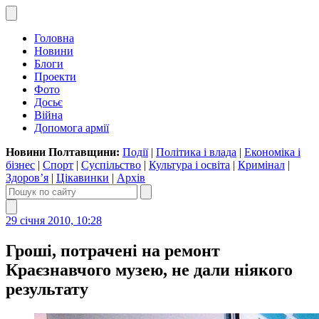
Головна
Новини
Блоги
Проекти
Фото
Досьє
Війна
Допомога армії
Новини Полтавщини:
Події
|
Політика і влада
|
Економіка і
бізнес
|
Спорт
|
Суспільство
|
Культура і освіта
|
Кримінал
|
Здоров’я
|
Цікавинки
|
Архів
29 січня 2010, 10:28
Гроші, потрачені на ремонт
Краєзнавчого музею, не дали ніякого
результату