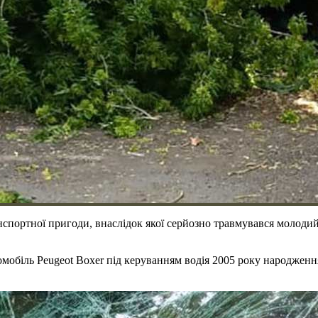
портної пригоди, внаслідок якої серйозно травмувався молодий к
омобіль Peugeot Boxer під керуванням водія 2005 року народженн