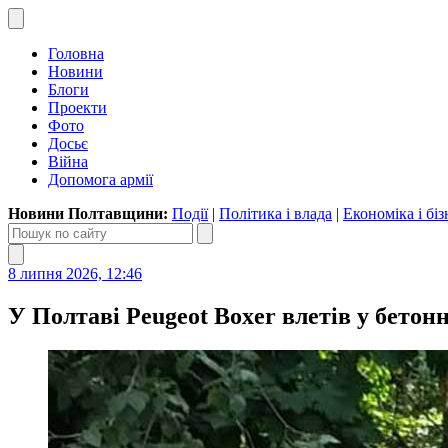
Головна
Новини
Блоги
Проекти
Фото
Досьє
Війна
Допомога армії
Новини Полтавщини:
Події
|
Політика і влада
|
Економіка і біз
8 липня 2026, 12:46
У Полтаві Peugeot Boxer влетів у бетон