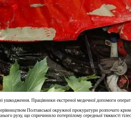
і ушкодження. Працівники екстреної медичної допомоги операти
 керівництвом Полтавської окружної прокуратури розпочато крим
ього руху, що спричинило потерпілому середньої тяжкості тілесн