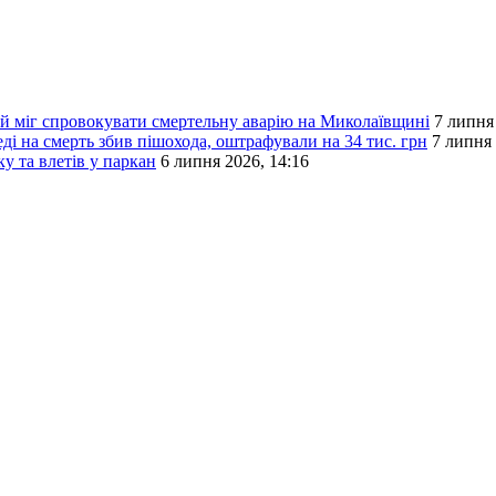
кий міг спровокувати смертельну аварію на Миколаївщині
7 липня
ді на смерть збив пішохода, оштрафували на 34 тис. грн
7 липня 
у та влетів у паркан
6 липня 2026, 14:16