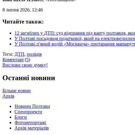
8 липня 2026, 12:46
Читайте також:
12 загиблих у ДТП: суд відправив під варту полтавця, я
У Полтаві посадовця податкової, який на електровелосипе
У Полтаві п'яний водій «Москвича» протаранив маршрутк
Теги:
ДТП
,
поліція
Коментарі
(
5
)
Вислови свою думку!
Останні новини
Більше новин
Архів
Новини Полтави
Спецпроекти
Блоги
Фоторепортажі
Архів матеріалів