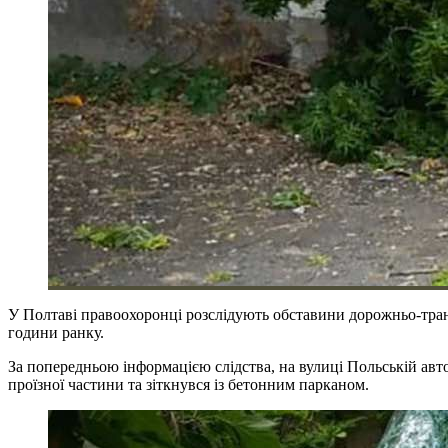
У Полтаві правоохоронці розслідують обставини дорожньо-транс
години ранку.
За попередньою інформацією слідства, на вулиці Польській авт
проїзної частини та зіткнувся із бетонним парканом.