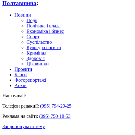
Полтавщина
:
Новини
Події
Політика і влада
Економіка і бізнес
Спорт
Суспільство
Культура і освіта
Кримінал
Здоров’я
Цікавинки
Проекти
Блоги
Фоторепортажі
Архів
Наш e-mail:
Телефон редакції:
(095) 794-29-25
Реклама на сайті:
(095) 750-18-53
Запропонувати тему