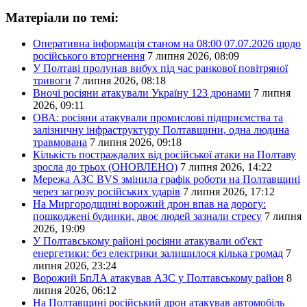
Матеріали по темі:
Оперативна інформація станом на 08:00 07.07.2026 щодо
російського вторгнення
7 липня 2026, 08:09
У Полтаві пролунав вибух під час ранкової повітряної
тривоги
7 липня 2026, 08:18
Вночі росіяни атакували Україну 123 дронами
7 липня
2026, 09:11
ОВА: росіяни атакували промислові підприємства та
залізничну інфраструктуру Полтавщини, одна людина
травмована
7 липня 2026, 09:18
Кількість постраждалих від російської атаки на Полтаву
зросла до трьох (ОНОВЛЕНО)
7 липня 2026, 14:22
Мережа АЗС BVS змінила графік роботи на Полтавщині
через загрозу російських ударів
7 липня 2026, 17:12
На Миргородщині ворожий дрон впав на дорогу:
пошкоджені будинки, двоє людей зазнали стресу
7 липня
2026, 19:09
У Полтавському районі росіяни атакували об'єкт
енергетики: без електрики залишилося кілька громад
7
липня 2026, 23:24
Ворожий БпЛА атакував АЗС у Полтавському район
8
липня 2026, 06:12
На Полтавщині російський дрон атакував автомобіль