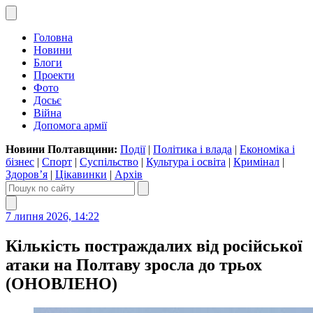
Головна
Новини
Блоги
Проекти
Фото
Досьє
Війна
Допомога армії
Новини Полтавщини:
Події
|
Політика і влада
|
Економіка і
бізнес
|
Спорт
|
Суспільство
|
Культура і освіта
|
Кримінал
|
Здоров’я
|
Цікавинки
|
Архів
7 липня 2026, 14:22
Кількість постраждалих від російської
атаки на Полтаву зросла до трьох
(ОНОВЛЕНО)