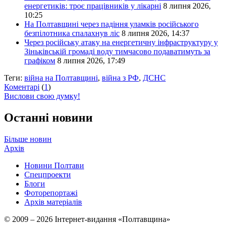
енергетиків: троє працівників у лікарні
8 липня 2026,
10:25
На Полтавщині через падіння уламків російського
безпілотника спалахнув ліс
8 липня 2026, 14:37
Через російську атаку на енергетичну інфраструктуру у
Зіньківській громаді воду тимчасово подаватимуть за
графіком
8 липня 2026, 17:49
Теги:
війна на Полтавщині
,
війна з РФ
,
ДСНС
Коментарі
(
1
)
Вислови свою думку!
Останні новини
Більше новин
Архів
Новини Полтави
Спецпроекти
Блоги
Фоторепортажі
Архів матеріалів
© 2009 – 2026 Інтернет-видання «Полтавщина»