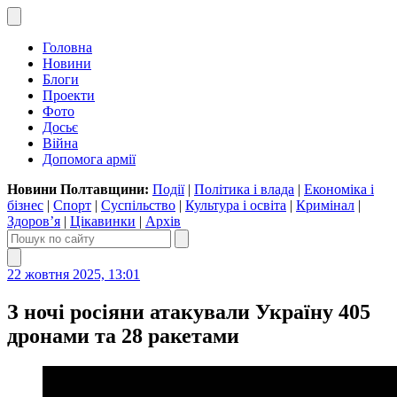
Головна
Новини
Блоги
Проекти
Фото
Досьє
Війна
Допомога армії
Новини Полтавщини:
Події
|
Політика і влада
|
Економіка і
бізнес
|
Спорт
|
Суспільство
|
Культура і освіта
|
Кримінал
|
Здоров’я
|
Цікавинки
|
Архів
22 жовтня 2025, 13:01
З ночі росіяни атакували Україну 405
дронами та 28 ракетами