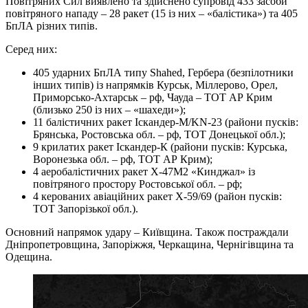
Повітряних Сил виявлено та здійснено супровід 433 засоби
повітряного нападу – 28 ракет (15 із них – «балістика») та 405
БпЛА різних типів.
Серед них:
405 ударних БпЛА типу Shahed, Гербера (безпілотники
інших типів) із напрямків Курськ, Міллерово, Орел,
Приморсько-Ахтарськ – рф, Чауда – ТОТ АР Крим
(близько 250 із них – «шахеди»);
11 балістичних ракет Іскандер-М/KN-23 (райони пусків:
Брянська, Ростовська обл. – рф, ТОТ Донецької обл.);
9 крилатих ракет Іскандер-К (райони пусків: Курська,
Воронезька обл. – рф, ТОТ АР Крим);
4 аеробалістичних ракет Х-47М2 «Кинджал» із
повітряного простору Ростовської обл. – рф;
4 керованих авіаційних ракет Х-59/69 (район пусків:
ТОТ Запорізької обл.).
Основний напрямок удару – Київщина. Також постраждали
Дніпропетровщина, Запоріжжя, Черкащина, Чернігівщина та
Одещина.