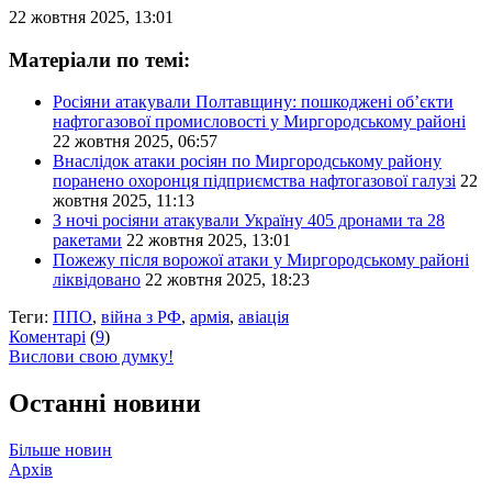
22 жовтня 2025, 13:01
Матеріали по темі:
Росіяни атакували Полтавщину: пошкоджені об’єкти
нафтогазової промисловості у Миргородському районі
22 жовтня 2025, 06:57
Внаслідок атаки росіян по Миргородському району
поранено охоронця підприємства нафтогазової галузі
22
жовтня 2025, 11:13
З ночі росіяни атакували Україну 405 дронами та 28
ракетами
22 жовтня 2025, 13:01
Пожежу після ворожої атаки у Миргородському районі
ліквідовано
22 жовтня 2025, 18:23
Теги:
ППО
,
війна з РФ
,
армія
,
авіація
Коментарі
(
9
)
Вислови свою думку!
Останні новини
Більше новин
Архів