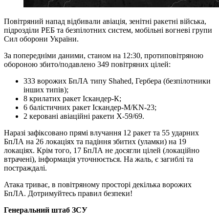
Повітряний напад відбивали авіація, зенітні ракетні війська,
підрозділи РЕБ та безпілотних систем, мобільні вогневі групи
Сил оборони України.
За попередніми даними, станом на 12:30, протиповітряною
обороною збито/подавлено 349 повітряних цілей:
333 ворожих БпЛА типу Shahed, Гербера (безпілотники
інших типів);
8 крилатих ракет Іскандер-К;
6 балістичних ракет Іскандер-М/KN-23;
2 керовані авіаційні ракети Х-59/69.
Наразі зафіксовано прямі влучання 12 ракет та 55 ударних
БпЛА на 26 локаціях та падіння збитих (уламки) на 19
локаціях. Крім того, 17 БпЛА не досягли цілей (локаційно
втрачені), інформація уточнюється. На жаль, є загиблі та
постраждалі.
Атака триває, в повітряному просторі декілька ворожих
БпЛА. Дотримуйтесь правил безпеки!
Генеральний штаб ЗСУ