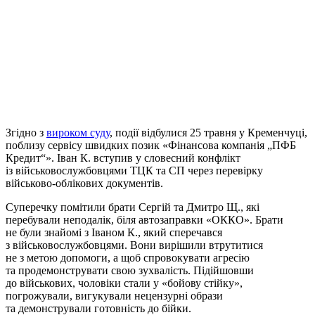
Згідно з
вироком суду
, події відбулися 25 травня у Кременчуці,
поблизу сервісу швидких позик «Фінансова компанія „ПФБ
Кредит“». Іван К. вступив у словесний конфлікт
із військовослужбовцями ТЦК та СП через перевірку
військово-облікових документів.
Суперечку помітили брати Сергій та Дмитро Щ., які
перебували неподалік, біля автозаправки «ОККО». Брати
не були знайомі з Іваном К., який сперечався
з військовослужбовцями. Вони вирішили втрутитися
не з метою допомоги, а щоб спровокувати агресію
та продемонструвати свою зухвалість. Підійшовши
до військових, чоловіки стали у «бойову стійку»,
погрожували, вигукували нецензурні образи
та демонстрували готовність до бійки.