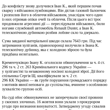
До конфлікту знову долучився Іван К., який першим почав
сварку з військовослужбовцями. Він дістав газовий балончик
і розпилив його в обличчя військовим, унаслідок чого один
із них отримав опіки очей та обличчя. Після цього всі троє
продовжили агресивні дії — переслідували військових, били
ногами службовий автомобіль Renault Duster, а Іван К.
телескопічною дубинкою розбив лобове скло та дзеркало.
Сума завданої матеріальної шкоди склала 7643 грн. Під час
затримання хуліганів, правоохоронці вилучили в Івана К.
телескопічну дубинку, яка є холодною зброєю та була
придбана нелегально.
Кременчуківцю Івану К. оголосили обвинувачення за ч. 4 ст.
296 та ч. 2 ст. 263 Кримінального кодексу України —
у хуліганстві та незаконному носінні холодної зброї. Дії його
спільника Сергія Щ. кваліфікували за ч. 2 ст.
296 КК України — як грубе порушення громадського порядку
з мотивів явної неповаги до суспільства, вчинене з особливою
зухвалістю групою осіб.
На суді обоє обвинувачених не заперечували своєї провини
у скоєних злочинах. 16 жовтня вони уклали з прокурором
угоди про визнання винуватості. Затверджену угоду схвалив