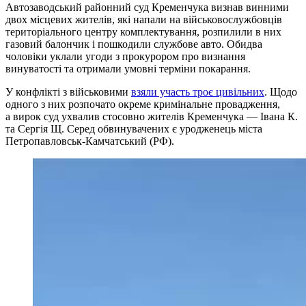
Автозаводський районний суд Кременчука визнав винними
двох місцевих жителів, які напали на військовослужбовців
територіального центру комплектування, розпилили в них
газовий балончик і пошкодили службове авто. Обидва
чоловіки уклали угоди з прокурором про визнання
винуватості та отримали умовні терміни покарання.
У конфлікті з військовими
взяли участь троє цивільних
. Щодо
одного з них розпочато окреме кримінальне провадження,
а вирок суд ухвалив стосовно жителів Кременчука — Івана К.
та Сергія Щ. Серед обвинувачених є уродженець міста
Петропавловськ-Камчатський (РФ).