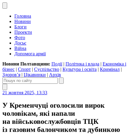
Головна
Новини
Блоги
Проекти
Фото
Досьє
Війна
Допомога армії
Новини Полтавщини:
Події
|
Політика і влада
|
Економіка і
бізнес
|
Спорт
|
Суспільство
|
Культура і освіта
|
Кримінал
|
Здоров’я
|
Цікавинки
|
Архів
21 жовтня 2025, 13:33
У Кременчуці оголосили вирок
чоловікам, які напали
на військовослужбовців ТЦК
із газовим балончиком та дубинкою