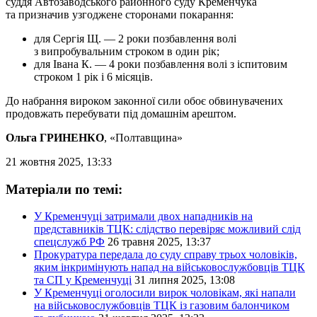
суддя Автозаводського районного суду Кременчука
та призначив узгоджене сторонами покарання:
для Сергія Щ. — 2 роки позбавлення волі
з випробувальним строком в один рік;
для Івана К. — 4 роки позбавлення волі з іспитовим
строком 1 рік і 6 місяців.
До набрання вироком законної сили обоє обвинувачених
продовжать перебувати під домашнім арештом.
Ольга ГРИНЕНКО
, «Полтавщина»
21 жовтня 2025, 13:33
Матеріали по темі:
У Кременчуці затримали двох нападників на
представників ТЦК: слідство перевіряє можливий слід
спецслужб РФ
26 травня 2025, 13:37
Прокуратура передала до суду справу трьох чоловіків,
яким інкримінують напад на військовослужбовців ТЦК
та СП у Кременчуці
31 липня 2025, 13:08
У Кременчуці оголосили вирок чоловікам, які напали
на військовослужбовців ТЦК із газовим балончиком