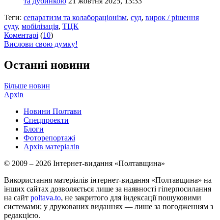
та дубинкою
21 жовтня 2025, 13:33
Теги:
сепаратизм та колабораціонізм
,
суд
,
вирок / рішення
суду
,
мобілізація
,
ТЦК
Коментарі
(
10
)
Вислови свою думку!
Останні новини
Більше новин
Архів
Новини Полтави
Спецпроекти
Блоги
Фоторепортажі
Архів матеріалів
© 2009 – 2026 Інтернет-видання «Полтавщина»
Використання матеріалів інтернет-видання «Полтавщина» на
інших сайтах дозволяється лише за наявності гіперпосилання
на сайт
poltava.to
, не закритого для індексації пошуковими
системами; у друкованих виданнях — лише за погодженням з
редакцією.