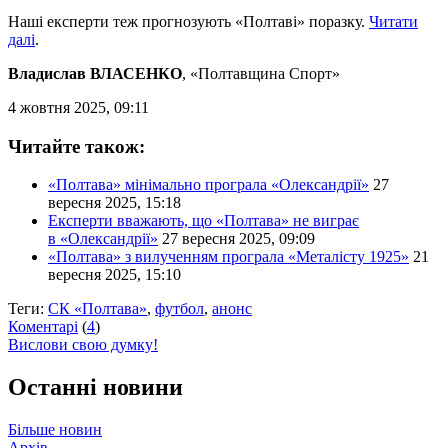
Наші експерти теж прогнозують «Полтаві» поразку.
Читати
далі
.
Владислав ВЛАСЕНКО
, «Полтавщина Спорт»
4 жовтня 2025, 09:11
Читайте також:
«Полтава» мінімально програла «Олександрії»
27
вересня 2025, 15:18
Експерти вважають, що «Полтава» не виграє
в «Олександрії»
27 вересня 2025, 09:09
«Полтава» з вилученням програла «Металісту 1925»
21
вересня 2025, 15:10
Теги:
СК «Полтава»
,
футбол
,
анонс
Коментарі
(
4
)
Вислови свою думку!
Останні новини
Більше новин
Архів