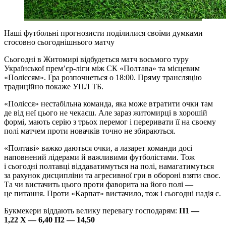
Наші футбольні прогнозисти поділилися своїми думками
стосовно сьогоднішнього матчу
Сьогодні в Житомирі відбудеться матч восьмого туру
Української прем’єр-ліги між СК «Полтава» та місцевим
«Поліссям». Гра розпочнеться о 18:00. Пряму трансляцію
традиційно покаже УПЛ ТБ.
«Полісся» нестабільна команда, яка може втратити очки там
де від неї цього не чекаєш. Але зараз житомирці в хорошій
формі, мають серію з трьох перемог і переривати її на своєму
полі матчем проти новачків точно не збираються.
«Полтаві» важко даються очки, а лазарет команди досі
наповнений лідерами й важливими футболістами. Тож
і сьогодні полтавці віддаватимуться на полі, намагатимуться
за рахунок дисципліни та агресивної гри в обороні взяти своє.
Та чи вистачить цього проти фаворита на його полі —
це питання. Проти «Карпат» вистачило, тож і сьогодні надія є.
Букмекери віддають велику перевагу господарям:
П1 —
1,22 Х — 6,40 П2 — 14,50