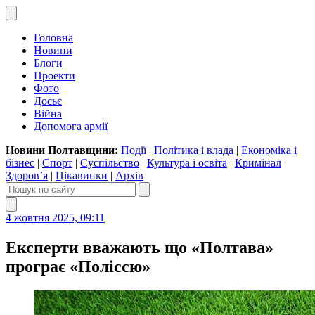
Головна
Новини
Блоги
Проекти
Фото
Досьє
Війна
Допомога армії
Новини Полтавщини:
Події
|
Політика і влада
|
Економіка і
бізнес
|
Спорт
|
Суспільство
|
Культура і освіта
|
Кримінал
|
Здоров’я
|
Цікавинки
|
Архів
4 жовтня 2025, 09:11
Експерти вважають що «Полтава»
програє «Поліссю»