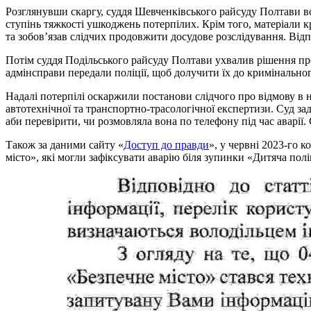
Розглянувши скаргу, суддя Шевченківського райсуду Полтави вс
ступінь тяжкості ушкоджень потерпілих. Крім того, матеріали
та зобов’язав слідчих продовжити досудове розслідування. Відп
Потім суддя Подільського райсуду Полтави ухвалив рішення п
адмінсправи передали поліції, щоб долучити їх до кримінально
Надалі потерпілі оскаржили постанови слідчого про відмову в 
автотехнічної та транспортно-трасологічної експертизи. Суд за
аби перевірити, чи розмовляла вона по телефону під час аварії
Також за даними сайту «
Доступ до правди
», у червні 2023-го 
місто», які могли зафіксувати аварію біля зупинки «Дитяча пол