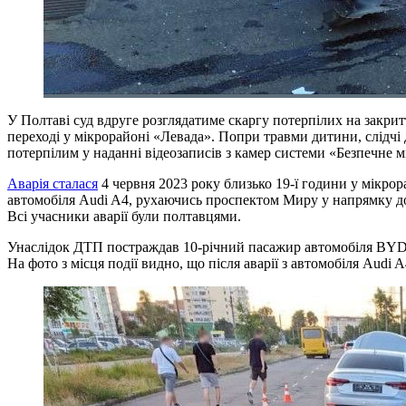
У Полтаві суд вдруге розглядатиме скаргу потерпілих на закри
переході у мікрорайоні «Левада». Попри травми дитини, слідчі
потерпілим у наданні відеозаписів з камер системи «Безпечне м
Аварія сталася
4 червня 2023 року близько 19-ї години у мікро
автомобіля Audi A4, рухаючись проспектом Миру у напрямку до 
Всі учасники аварії були полтавцями.
Унаслідок ДТП постраждав 10-річний пасажир автомобіля BYD, я
На фото з місця події видно, що після аварії з автомобіля Audi 