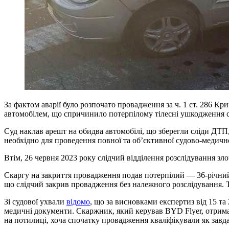
За фактом аварії було розпочато провадження за ч. 1 ст. 286 
автомобілем, що спричинило потерпілому тілесні ушкодження с
Суд наклав арешт на обидва автомобілі, що зберегли сліди ДТП,
необхідно для проведення повної та об’єктивної судово-медичн
Втім, 26 червня 2023 року слідчий відділення розслідування з
Скаргу на закриття провадження подав потерпілий — 36-річний 
що слідчий закрив провадження без належного розслідування. Т
Зі судової ухвали
відомо
, що за висновками експертиз від 15 та
медичні документи. Скаржник, який керував BYD Flyer, отрима
на потилиці, хоча спочатку провадження кваліфікували як завд