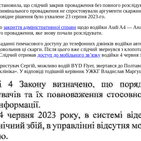
тановила, що слідчий закрив провадження без повного розслідува
 кримінального провадження не спростовували аргументи скаржни
овідне рішення було ухвалене 23 серпня 2023-го.
ро
закриття адміністративної справи
щодо водійки Audi A4 — Анжел
го провадження, яке знову почали розслідувати.
наданні тимчасового доступу до телефонних дзвінків водійки авт
довольнив ці скарги. Після цього вже слідчий звернувся з клопот
. Слідчий отримав
доступ до мобільного зв’язку
водійки 4 червня з 
користувач Сергій, можливо водій BYD Flyer, звертався до Полтав
іклініка». У відповіді тодішній керівник УЖКГ Владислав Маргуш