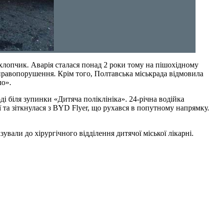
хлопчик. Аварія сталася понад 2 роки тому на пішохідному
нправопорушення. Крім того, Полтавська міськрада відмовила
ло».
і біля зупинки «Дитяча поліклініка». 24-річна водійка
та зіткнулася з BYD Flyer, що рухався в попутному напрямку.
али до хірургічного відділення дитячої міської лікарні.