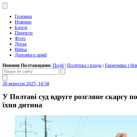
Головна
Новини
Блоги
Проекти
Фото
Досьє
Війна
Допомога армії
Новини Полтавщини:
Події
|
Політика і влада
|
Економіка і біз
28 вересня 2025, 16:58
У Полтаві суд вдруге розгляне скаргу п
їхня дитина