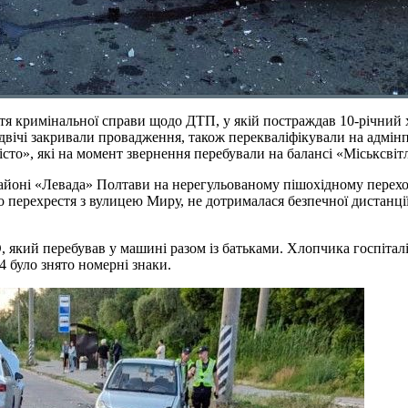
ття кримінальної справи щодо ДТП, у якій постраждав 10-річний 
 двічі закривали провадження, також перекваліфікували на адмі
істо», які на момент звернення перебували на балансі «Міськсвіт
районі «Левада» Полтави на нерегульованому пішохідному переход
перехрестя з вулицею Миру, не дотрималася безпечної дистанції 
кий перебував у машині разом із батьками. Хлопчика госпіталізув
A4 було знято номерні знаки.