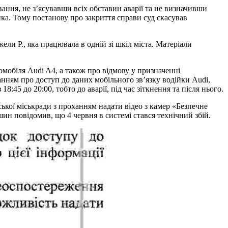
ння, не з’ясувавши всіх обставин аварії та не визначивши
ка. Тому постанову про закриття справи суд скасував
и Р., яка працювала в одній зі шкіл міста. Матеріали
омобіля Audi A4, а також про відмову у призначенні
анням про доступ до даних мобільного зв’язку водійки Audi,
18:45 до 20:00, тобто до аварії, під час зіткнення та після нього.
ської міськради з проханням надати відео з камер «Безпечне
ин повідомив, що 4 червня в системі стався технічний збій.