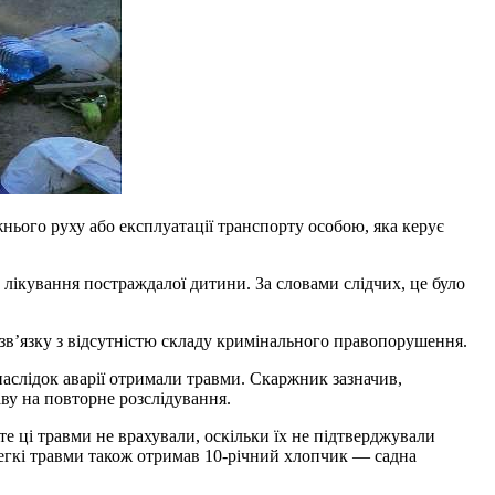
нього руху або експлуатації транспорту особою, яка керує
 лікування постраждалої дитини. За словами слідчих, це було
 зв’язку з відсутністю складу кримінального правопорушення.
аслідок аварії отримали травми. Скаржник зазначив,
ву на повторне розслідування.
те ці травми не врахували, оскільки їх не підтверджували
егкі травми також отримав 10-річний хлопчик — садна