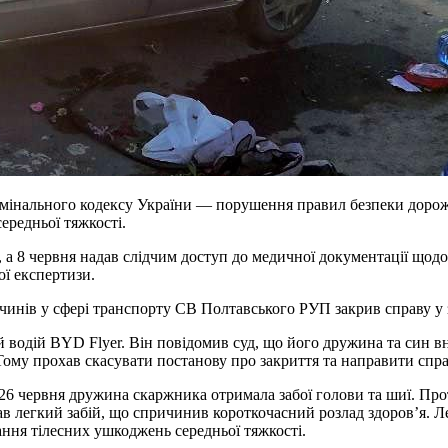
Кримінального кодексу України — порушення правил безпеки дорож
ередньої тяжкості.
 а 8 червня надав слідчим доступ до медичної документації щодо
ої експертизи.
лочинів у сфері транспорту СВ Полтавського РУП закрив справу у
водій BYD Flyer. Він повідомив суд, що його дружина та син вн
ому прохав скасувати постанову про закриття та направити спра
 26 червня дружина скаржника отримала забої голови та шиї. Про
в легкий забій, що спричинив короткочасний розлад здоров’я. Л
ання тілесних ушкоджень середньої тяжкості.