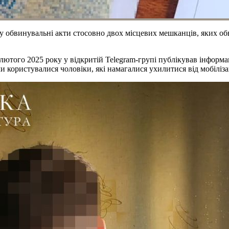
у обвинувальні акти стосовно двох місцевих мешканців, яких о
лютого 2025 року у відкритій Telegram-групі публікував інформа
 користувалися чоловіки, які намагалися ухилитися від мобілізац