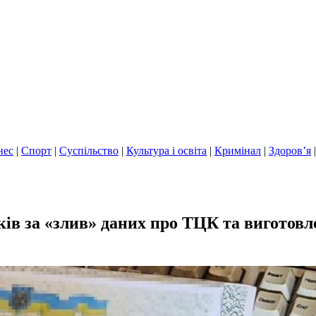
нес
|
Спорт
|
Суспільство
|
Культура і освіта
|
Кримінал
|
Здоров’я
ків за «злив» даних про ТЦК та виготов