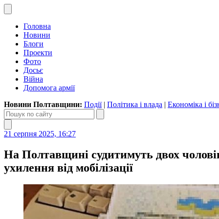
Головна
Новини
Блоги
Проекти
Фото
Досьє
Війна
Допомога армії
Новини Полтавщини:
Події
|
Політика і влада
|
Економіка і біз
21 серпня 2025, 16:27
На Полтавщині судитимуть двох чолові
ухилення від мобілізації