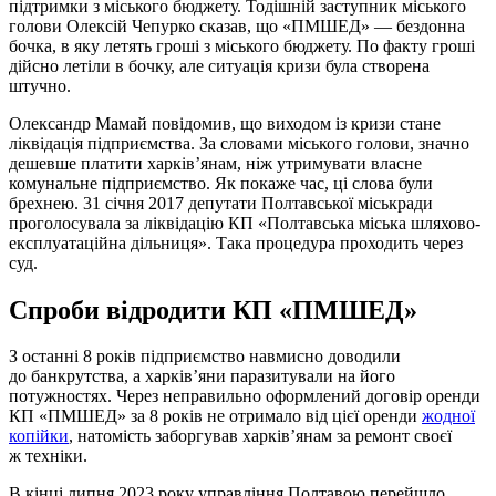
підтримки з міського бюджету. Тодішній заступник міського
голови Олексій Чепурко сказав, що «ПМШЕД» — бездонна
бочка, в яку летять гроші з міського бюджету. По факту гроші
дійсно летіли в бочку, але ситуація кризи була створена
штучно.
Олександр Мамай повідомив, що виходом із кризи стане
ліквідація підприємства. За словами міського голови, значно
дешевше платити харків’янам, ніж утримувати власне
комунальне підприємство. Як покаже час, ці слова були
брехнею. 31 січня 2017 депутати Полтавської міськради
проголосувала за ліквідацію КП «Полтавська міська шляхово-
експлуатаційна дільниця». Така процедура проходить через
суд.
Спроби відродити КП «ПМШЕД»
З останні 8 років підприємство навмисно доводили
до банкрутства, а харків’яни паразитували на його
потужностях. Через неправильно оформлений договір оренди
КП «ПМШЕД» за 8 років не отримало від цієї оренди
жодної
копійки
, натомість заборгував харків’янам за ремонт своєї
ж техніки.
В кінці липня 2023 року управління Полтавою перейшло