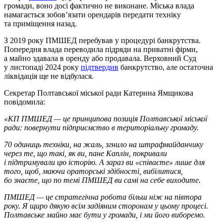
громади, воно досі фактично не виконане. Міська влада
намагається зобов’язати орендарів передати техніку
та приміщення назад.
З 2019 року ПМШЕД перебував у процедурі банкрутства.
Попередня влада переводила підряди на приватні фірми,
а майно здавала в оренду або продавала. Верховний Суд
у листопаді 2024 року
підтвердив
банкрутство, але остаточна
ліквідація ще не відбулася.
Секретар Полтавської міської ради Катерина Ямщикова
повідомила:
«КП ПМШЕД — це принципова позиція Полтавської міської
ради: повернути підприємство в територіальну громаду.
70 одиниць техніки, на жаль, згнило на штрафмайданчику
через те, що такі, як ви, пане Каплін, покривали
і підтримували цю історію. А зараз ви «співаєте» лише для
того, щоб, маючи ораторські здібності, вибілитися,
бо знаєте, що по темі ПМШЕД ви самі на себе виходите.
ПМШЕД — це стратегічна робота більш ніж на півтора
року. Я щиро дякую всім задіяним сторонам у цьому процесі.
Полтавське майно має бути у громади, і ми його виборемо.