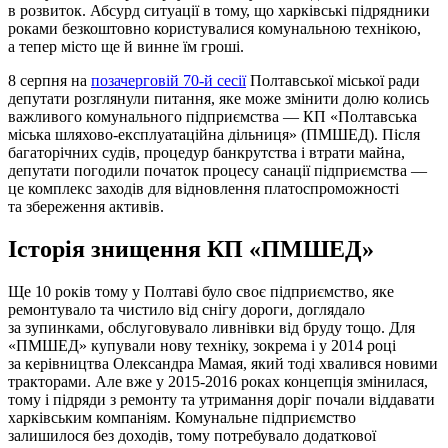
в розвиток. Абсурд ситуації в тому, що харківські підрядники
роками безкоштовно користувалися комунальною технікою,
а тепер місто ще й винне їм гроші.
8 серпня на
позачерговій 70-й сесії
Полтавської міської ради
депутати розглянули питання, яке може змінити долю колись
важливого комунального підприємства — КП «Полтавська
міська шляхово-експлуатаційна дільниця» (ПМШЕД). Після
багаторічних судів, процедур банкрутства і втрати майна,
депутати погодили початок процесу санації підприємства —
це комплекс заходів для відновлення платоспроможності
та збереження активів.
Історія знищення КП «ПМШЕД»
Ще 10 років тому у Полтаві було своє підприємство, яке
ремонтувало та чистило від снігу дороги, доглядало
за зупинками, обслуговувало ливнівки від бруду тощо. Для
«ПМШЕД» купували нову техніку, зокрема і у 2014 році
за керівництва Олександра Мамая, який тоді хвалився новими
тракторами. Але вже у 2015-2016 роках концепція змінилася,
тому і підряди з ремонту та утримання доріг почали віддавати
харківським компаніям. Комунальне підприємство
залишилося без доходів, тому потребувало додаткової