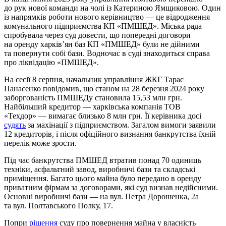
до рук нової команди на чолі із Катериною Ямщиковою. Один
із напрямків роботи нового керівництво — це відродження
комунального підприємства КП «ПМШЕД». Міська рада
спробувала через суд довести, що попередні договори
на оренду харків’ян баз КП «ПМШЕД» були не дійними
та повернути собі бази. Водночас в суді знаходиться справа
про ліквідацію «ПМШЕД».
На сесії 8 серпня, начальник управління ЖКГ Тарас
Панасенко повідомив, що станом на 28 березня 2024 року
заборгованість ПМШЕДу становила 15,53 млн грн.
Найбільший кредитор — харківська компанія ТОВ
«Техдор» — вимагає близько 8 млн грн. Її керівника досі
судять
за махінації з підприємством. Загалом вимоги заявили
12 кредиторів, і після офіційного визнання банкрутства їхній
перелік може зрости.
Під час банкрутства ПМШЕД втратив понад 70 одиниць
техніки, асфальтний завод, виробничі бази та складські
приміщення. Багато цього майна було передано в оренду
приватним фірмам за договорами, які суд визнав недійсними.
Основні виробничі бази — на вул. Петра Дорошенка, 2а
та вул. Полтавського Полку, 17.
Попри
рішення
суду про повернення майна у власність