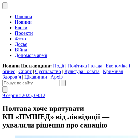
Головна
Новини
Блоги
Проекти
Фото
Досьє
Війна
Допомога армії
Новини Полтавщини:
Події
|
Політика і влада
|
Економіка і
бізнес
|
Спорт
|
Суспільство
|
Культура і освіта
|
Кримінал
|
Здоров’я
|
Цікавинки
|
Архів
9 серпня 2025, 09:12
Полтава хоче врятувати
КП «ПМШЕД» від ліквідації —
ухвалили рішення про санацію