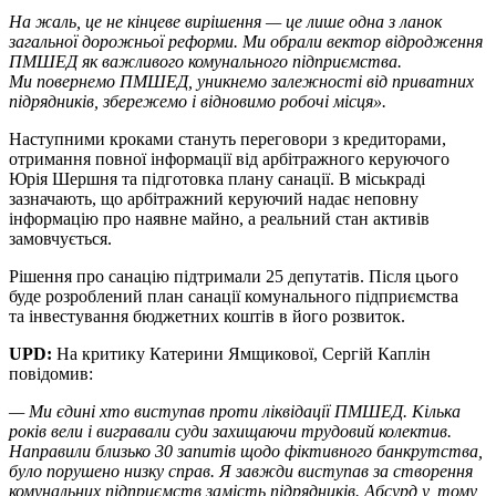
На жаль, це не кінцеве вирішення — це лише одна з ланок
загальної дорожньої реформи. Ми обрали вектор відродження
ПМШЕД як важливого комунального підприємства.
Ми повернемо ПМШЕД, уникнемо залежності від приватних
підрядників, збережемо і відновимо робочі місця».
Наступними кроками стануть переговори з кредиторами,
отримання повної інформації від арбітражного керуючого
Юрія Шершня та підготовка плану санації. В міськраді
зазначають, що арбітражний керуючий надає неповну
інформацію про наявне майно, а реальний стан активів
замовчується.
Рішення про санацію підтримали 25 депутатів. Після цього
буде розроблений план санації комунального підприємства
та інвестування бюджетних коштів в його розвиток.
UPD:
На критику Катерини Ямщикової, Сергій Каплін
повідомив:
— Ми єдині хто виступав проти ліквідації ПМШЕД. Кілька
років вели і вигравали суди захищаючи трудовий колектив.
Направили близько 30 запитів щодо фіктивного банкрутства,
було порушено низку справ. Я завжди виступав за створення
комунальних підприємств замість підрядників. Абсурд у, тому