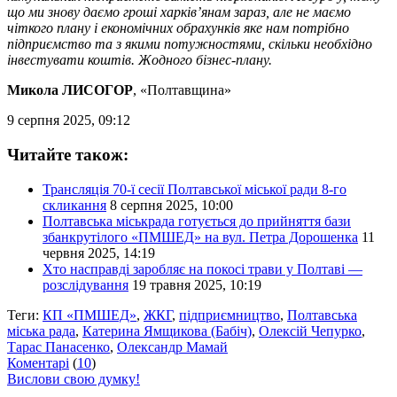
що ми знову даємо гроші харківʼянам зараз, але не маємо
чіткого плану і економічних обрахунків яке нам потрібно
підприємство та з якими потужностями, скільки необхідно
інвестувати коштів. Жодного бізнес-плану.
Микола ЛИСОГОР
, «Полтавщина»
9 серпня 2025, 09:12
Читайте також:
Трансляція 70-ї сесії Полтавської міської ради 8-го
скликання
8 серпня 2025, 10:00
Полтавська міськрада готується до прийняття бази
збанкрутілого «ПМШЕД» на вул. Петра Дорошенка
11
червня 2025, 14:19
Хто насправді заробляє на покосі трави у Полтаві —
розслідування
19 травня 2025, 10:19
Теги:
КП «ПМШЕД»
,
ЖКГ
,
підприємництво
,
Полтавська
міська рада
,
Катерина Ямщикова (Бабіч)
,
Олексій Чепурко
,
Тарас Панасенко
,
Олександр Мамай
Коментарі
(
10
)
Вислови свою думку!