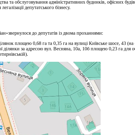
ництва та обслуговування адміністративних будинків, офісних буд
легалізації депутатського бізнесу.
іан»звернулося до депутатів із двома проханнями:
ділянок площею 0,68 га та 0,35 га на вулиці Київське шосе, 43 (н
 ділянки за адресою вул. Весняна, 10а, 10б площею 0,23 га для о
отирнівській).