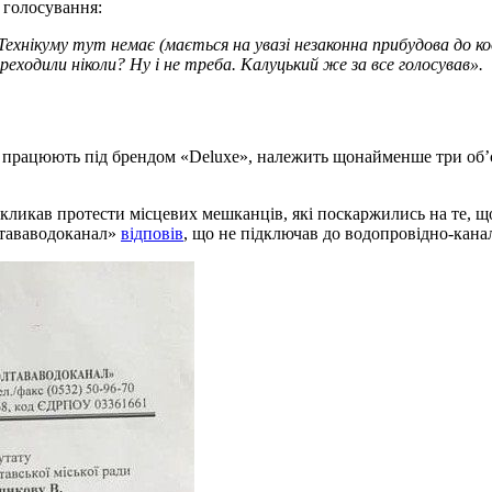
 голосування:
ехнікуму тут немає (мається на увазі незаконна прибудова до к
еходили ніколи? Ну і не треба. Калуцький же за все голосував».
рацюють під брендом «Deluxe», належить щонайменше три об’єкт
кликав протести місцевих мешканців, які поскаржились на те, що
лтававодоканал»
відповів
, що не підключав до водопровідно-кана