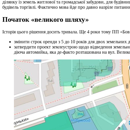
ділянку із земель житлової та громадської забудови, для будів
будівель торгівлі. Фактично мова йде про давно назріле питання 
Початок «великого шляху»
Історія цього рішення досить тривала. Ще 4 роки тому ПП «Бов
змінити строк оренди з 5 до 10 років для двох земельних 
затвердити проект землеустрою щодо відведення земельної
діюча автомийка, яка де-факто розташована на вул. Велик