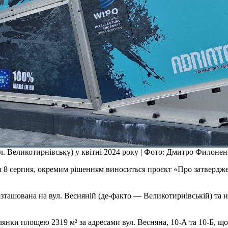
л. Великотирнівську) у квітні 2024 року | Фото: Дмитро Филонен
ися 8 серпня, окремим рішенням виноситься проєкт «Про затверд
зташована на вул. Весняній (де-факто — Великотирнівській) та 
лянки площею 2319 м² за адресами вул. Весняна, 10-А та 10-Б, щ