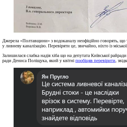
Джерела «Полтавщини» з водоканалу неофіційно говорять, що т
у ливневу каналізацію. Перевіряти це, звичайно, ніхто із міс
Залишилася слабка надія хіба що на депутата Київської райрад
ради Дениса Поліщука, який у квітні
пообіцяв перевірити
, звід