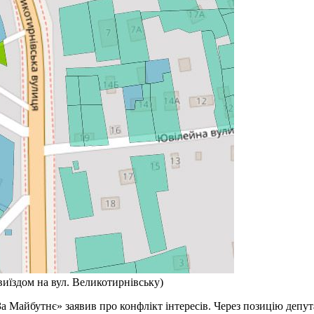
виїздом на вул. Великотирнівську)
а Майбутнє» заявив про конфлікт інтересів. Через позицію депут