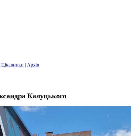
|
Цікавинки
|
Архів
ександра Калуцького