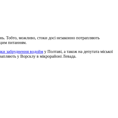
нь. Тобто, можливо, стоки досі незаконно потрапляють
 цим питанням.
дки забруднення водойм
у Полтаві, а також на депутата міської
потрапляють у Ворсклу в мікрорайоні Левада.