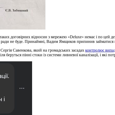
аких договірних відносин з мережею «Deluxe» немає і по цей де
ької ради не буде. Принаймні, Вадим Ямщиков припинив займатися
и Сергія Савенкова, який на громадських засадах
контролює випа
кіля беруться пінні стоки із системи ливневої каналізації, і які 