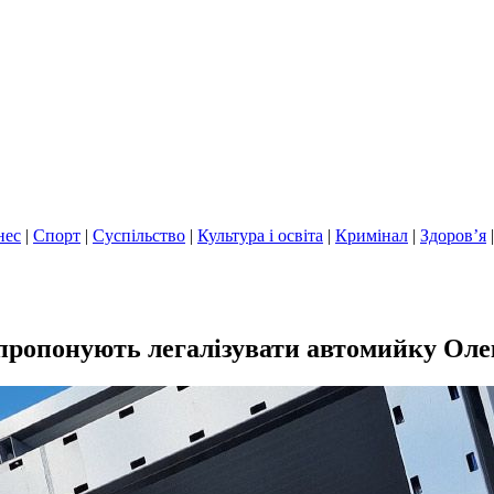
нес
|
Спорт
|
Суспільство
|
Культура і освіта
|
Кримінал
|
Здоров’я
запропонують легалізувати автомийку Ол