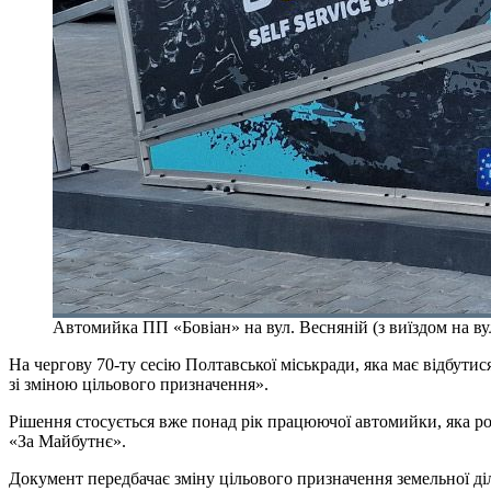
Автомийка ПП «Бовіан» на вул. Весняній (з виїздом на ву
На чергову 70-ту сесію Полтавської міськради, яка має відбут
зі зміною цільового призначення».
Рішення стосується вже понад рік працюючої автомийки, яка ро
«За Майбутнє».
Документ передбачає зміну цільового призначення земельної ді