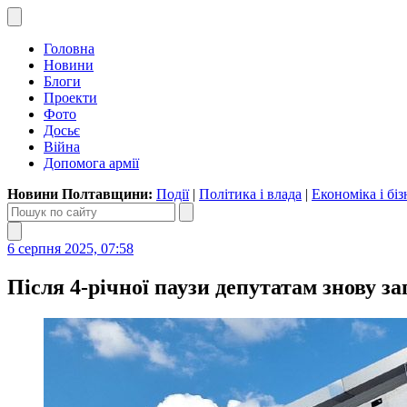
Головна
Новини
Блоги
Проекти
Фото
Досьє
Війна
Допомога армії
Новини Полтавщини:
Події
|
Політика і влада
|
Економіка і біз
6 серпня 2025, 07:58
Після 4-річної паузи депутатам знову 