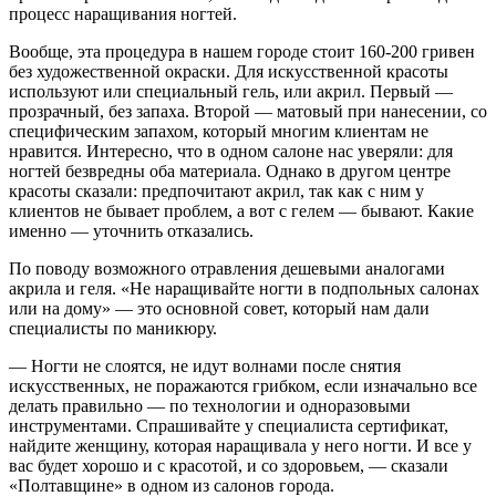
процесс наращивания ногтей.
Вообще, эта процедура в нашем городе стоит 160-200 гривен
без художественной окраски. Для искусственной красоты
используют или специальный гель, или акрил. Первый —
прозрачный, без запаха. Второй — матовый при нанесении, со
специфическим запахом, который многим клиентам не
нравится. Интересно, что в одном салоне нас уверяли: для
ногтей безвредны оба материала. Однако в другом центре
красоты сказали: предпочитают акрил, так как с ним у
клиентов не бывает проблем, а вот с гелем — бывают. Какие
именно — уточнить отказались.
По поводу возможного отравления дешевыми аналогами
акрила и геля. «Не наращивайте ногти в подпольных салонах
или на дому» — это основной совет, который нам дали
специалисты по маникюру.
— Ногти не слоятся, не идут волнами после снятия
искусственных, не поражаются грибком, если изначально все
делать правильно — по технологии и одноразовыми
инструментами. Спрашивайте у специалиста сертификат,
найдите женщину, которая наращивала у него ногти. И все у
вас будет хорошо и с красотой, и со здоровьем, — сказали
«Полтавщине» в одном из салонов города.