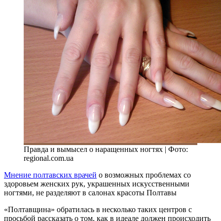
Правда и вымысел о наращенных ногтях | Фото:
regional.com.ua
Мнение полтавских врачей
о возможных проблемах со
здоровьем женских рук, украшенных искусственными
ногтями, не разделяют в салонах красоты Полтавы
«Полтавщина» обратилась в несколько таких центров с
просьбой рассказать о том, как в идеале должен происходить