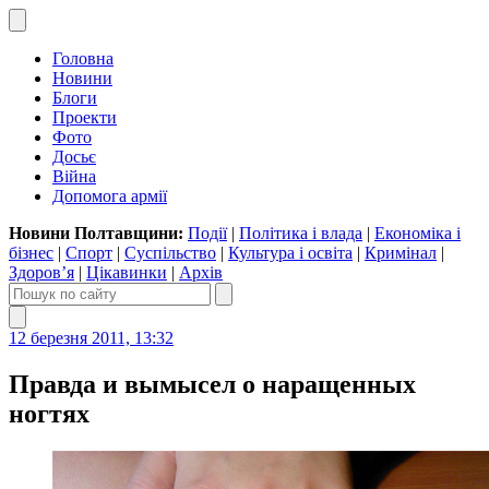
Головна
Новини
Блоги
Проекти
Фото
Досьє
Війна
Допомога армії
Новини Полтавщини:
Події
|
Політика і влада
|
Економіка і
бізнес
|
Спорт
|
Суспільство
|
Культура і освіта
|
Кримінал
|
Здоров’я
|
Цікавинки
|
Архів
12 березня 2011, 13:32
Правда и вымысел о наращенных
ногтях