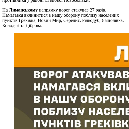
противника у районі Степової Новоселівки.
На
Лиманському
напрямку ворог атакував 27 разів.
Намагався вклинитися в нашу оборону поблизу населених
пунктів Греківка, Новий Мир, Середнє, Рідкодуб, Ямполівка,
Колодязі та Діброва.