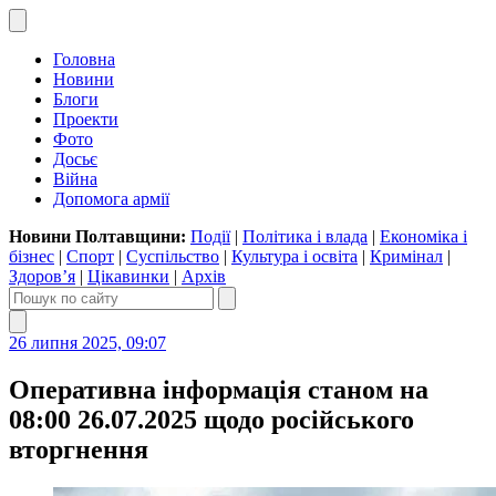
Головна
Новини
Блоги
Проекти
Фото
Досьє
Війна
Допомога армії
Новини Полтавщини:
Події
|
Політика і влада
|
Економіка і
бізнес
|
Спорт
|
Суспільство
|
Культура і освіта
|
Кримінал
|
Здоров’я
|
Цікавинки
|
Архів
26 липня 2025, 09:07
Оперативна інформація станом на
08:00 26.07.2025 щодо російського
вторгнення