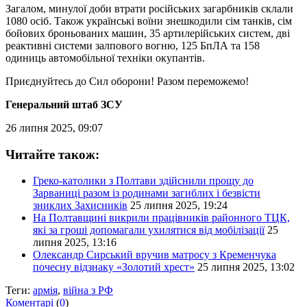
Загалом, минулої доби втрати російських загарбників склали
1080 осіб. Також українські воїни знешкодили сім танків, сім
бойових броньованих машин, 35 артилерійських систем, дві
реактивні системи залпового вогню, 125 БпЛА та 158
одиниць автомобільної техніки окупантів.
Приєднуйтесь до Сил оборони! Разом переможемо!
Генеральний штаб ЗСУ
26 липня 2025, 09:07
Читайте також:
Греко-католики з Полтави здійснили прощу до
Зарваниці разом із родинами загиблих і безвісти
зниклих Захисників
25 липня 2025, 19:24
На Полтавщині викрили працівників районного ТЦК,
які за гроші допомагали ухилятися від мобілізації
25
липня 2025, 13:16
Олександр Сирський вручив матросу з Кременчука
почесну відзнаку «Золотий хрест»
25 липня 2025, 13:02
Теги:
армія
,
війна з РФ
Коментарі
(
0
)