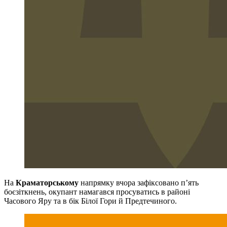
На
Краматорському
напрямку вчора зафіксовано п’ять
боєзіткнень, окупант намагався просуватись в районі
Часового Яру та в бік Білої Гори й Предтечиного.