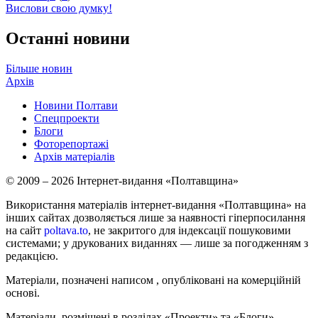
Вислови свою думку!
Останні новини
Більше новин
Архів
Новини Полтави
Спецпроекти
Блоги
Фоторепортажі
Архів матеріалів
© 2009 – 2026 Інтернет-видання «Полтавщина»
Використання матеріалів інтернет-видання «Полтавщина» на
інших сайтах дозволяється лише за наявності гіперпосилання
на сайт
poltava.to
, не закритого для індексації пошуковими
системами; у друкованих виданнях — лише за погодженням з
редакцією.
Матеріали, позначені написом
, опубліковані на комерційній
основі.
Матеріали, розміщені в розділах «Проекти» та «Блоги»,