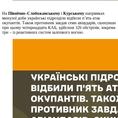
На
Північно–Слобожанському
і
Курському
напрямках
минулої доби українські підрозділи відбили п’ять атак
окупантів. Також противник завдав семи авіаударів, скинувши
при цьому чотирнадцять КАБ, здійснив 326 обстрілів, зокрема
три – із реактивних систем залпового вогню.