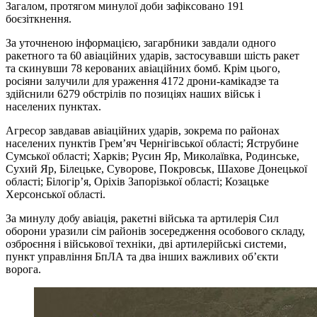
Загалом, протягом минулої доби зафіксовано 191
боєзіткнення.
За уточненою інформацією, загарбники завдали одного
ракетного та 60 авіаційних ударів, застосувавши шість ракет
та скинувши 78 керованих авіаційних бомб. Крім цього,
росіяни залучили для ураження 4172 дрони-камікадзе та
здійснили 6279 обстрілів по позиціях наших військ і
населених пунктах.
Агресор завдавав авіаційних ударів, зокрема по районах
населених пунктів Грем’яч Чернігівської області; Яструбине
Сумської області; Харків; Русин Яр, Миколаївка, Родинське,
Сухий Яр, Білецьке, Суворове, Покровськ, Шахове Донецької
області; Білогір’я, Оріхів Запорізької області; Козацьке
Херсонської області.
За минулу добу авіація, ракетні війська та артилерія Сил
оборони уразили сім районів зосередження особового складу,
озброєння і військової техніки, дві артилерійські системи,
пункт управління БпЛА та два інших важливих об’єкти
ворога.