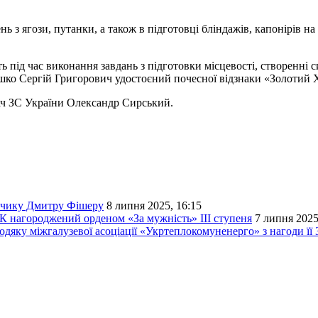
 з ягози, путанки, а також в підготовці бліндажів, капонірів на
ь під час виконання завдань з підготовки місцевості, створенні
ошко Сергій Григорович удостоєний почесної відзнаки «Золотий 
ч ЗС України Олександр Сирський.
отчику Дмитру Фішеру
8 липня 2025, 16:15
К нагороджений орденом «За мужність» ІІІ ступеня
7 липня 2025
яку міжгалузевої асоціації «Укртеплокомуненерго» з нагоди її 