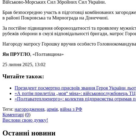
Військово-Морських Сил Збройних Сил України.
Брав безпосередню участь в підготовці комбінованих загороджень
в районі Покровська та Мирнограда на Донеччині.
За постійне підвищення обороноздатності та проявлену мужніст
рубежів оборони в смузі відповідальності бригади, матрос Гор
Нагороду матросу Горошку вручив особисто Головнокомандува
Ян ПРУГЛО
, «Полтавщина»
25 липня 2025, 13:02
Читайте також:
Президент посмертно присвоїв звання Героя України ль
«А потім прилетіла „моя“ міна»: військовослужбовець ТЦ
«Полтаватеплоенерго»: колектив підприємства отримав под
Теги:
нагородження
,
армія
,
війна з РФ
Коментарі
(
0
)
Вислови свою думку!
Останні новини