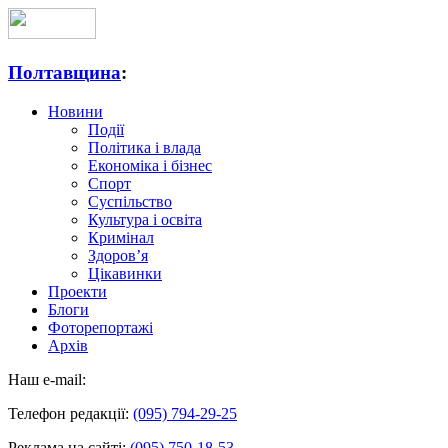
Полтавщина
:
Новини
Події
Політика і влада
Економіка і бізнес
Спорт
Суспільство
Культура і освіта
Кримінал
Здоров’я
Цікавинки
Проекти
Блоги
Фоторепортажі
Архів
Наш e-mail:
Телефон редакції:
(095) 794-29-25
Реклама на сайті:
(095) 750-18-53