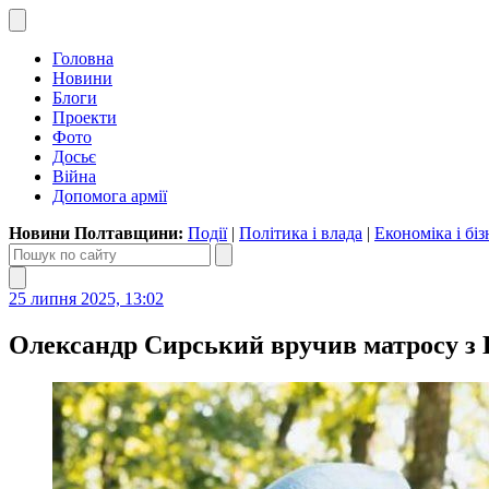
Головна
Новини
Блоги
Проекти
Фото
Досьє
Війна
Допомога армії
Новини Полтавщини:
Події
|
Політика і влада
|
Економіка і біз
25 липня 2025, 13:02
Олександр Сирський вручив матросу з 