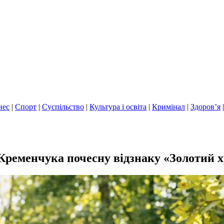
нес
|
Спорт
|
Суспільство
|
Культура і освіта
|
Кримінал
|
Здоров’я
Кременчука почесну відзнаку «Золотий х