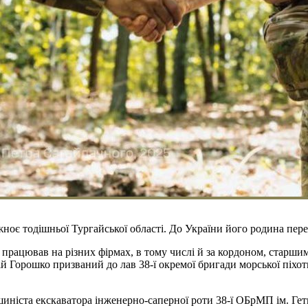
ноє тодішньої Тургайської області. До України його родина пере
працював на різних фірмах, в тому числі й за кордоном, старши
Горошко призваний до лав 38-ї окремої бригади морської піхот
иніста екскаватора інженерно-саперної роти 38-ї ОБрМП ім. Гет