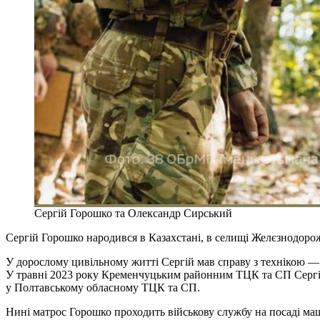
Сергій Горошко та Олександр Сирський
Сергій Горошко народився в Казахстані, в селищі Желєзнодорож
У дорослому цивільному житті Сергій мав справу з технікою — 
У травні 2023 року Кременчуцьким районним ТЦК та СП Сергій 
у Полтавському обласному ТЦК та СП.
Нині матрос Горошко проходить військову службу на посаді маш