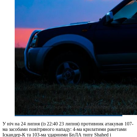
У ніч на 24 липня (із 22:40 23 липня) противник атакував 107-
ма засобами повітряного нападу: 4-ма крилатими ракетами
Іскандер-К та 103-ма ударними БпЛА типу Shahed і