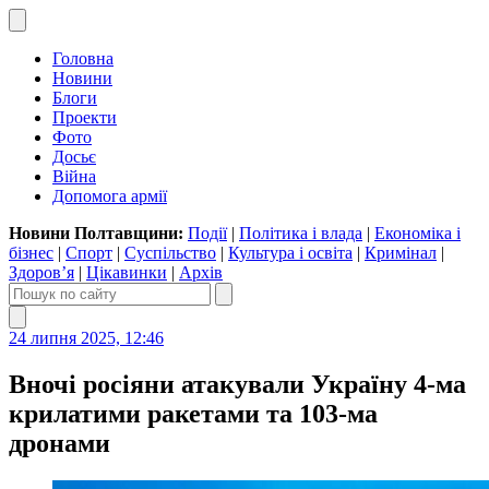
Головна
Новини
Блоги
Проекти
Фото
Досьє
Війна
Допомога армії
Новини Полтавщини:
Події
|
Політика і влада
|
Економіка і
бізнес
|
Спорт
|
Суспільство
|
Культура і освіта
|
Кримінал
|
Здоров’я
|
Цікавинки
|
Архів
24 липня 2025, 12:46
Вночі росіяни атакували Україну 4-ма
крилатими ракетами та 103-ма
дронами