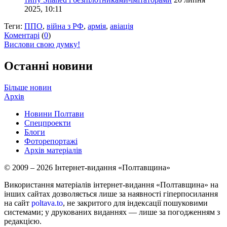
2025, 10:11
Теги:
ППО
,
війна з РФ
,
армія
,
авіація
Коментарі
(
0
)
Вислови свою думку!
Останні новини
Більше новин
Архів
Новини Полтави
Спецпроекти
Блоги
Фоторепортажі
Архів матеріалів
© 2009 – 2026 Інтернет-видання «Полтавщина»
Використання матеріалів інтернет-видання «Полтавщина» на
інших сайтах дозволяється лише за наявності гіперпосилання
на сайт
poltava.to
, не закритого для індексації пошуковими
системами; у друкованих виданнях — лише за погодженням з
редакцією.