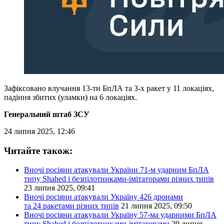
Зафіксовано влучання 13-ти БпЛА та 3-х ракет у 11 локаціях,
падіння збитих (уламки) на 6 локаціях.
Генеральний штаб ЗСУ
24 липня 2025, 12:46
Читайте також:
Вночі росіяни атакували України 71-м ударним БпЛА
типу Shahed і безпілотниками-імітаторами різних типів
23 липня 2025, 09:41
Вночі росіяни атакували Україну 426 дронами
та 24 ракетами різних типів
21 липня 2025, 09:50
Вночі росіяни атакували Україну 57-ма ударними БпЛА
типу Shahed і безпілотниками-імітаторами
20 липня