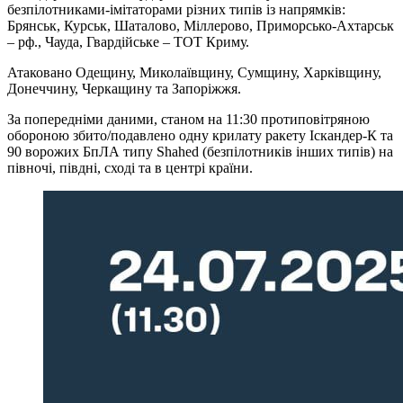
безпілотниками-імітаторами різних типів із напрямків:
Брянськ, Курськ, Шаталово, Міллерово, Приморсько-Ахтарськ
– рф., Чауда, Гвардійське – ТОТ Криму.
Атаковано Одещину, Миколаївщину, Сумщину, Харківщину,
Донеччину, Черкащину та Запоріжжя.
За попередніми даними, станом на 11:30 протиповітряною
обороною збито/подавлено одну крилату ракету Іскандер-К та
90 ворожих БпЛА типу Shahed (безпілотників інших типів) на
півночі, півдні, сході та в центрі країни.