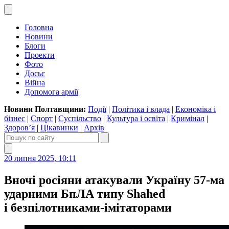
Головна
Новини
Блоги
Проекти
Фото
Досьє
Війна
Допомога армії
Новини Полтавщини:
Події
|
Політика і влада
|
Економіка і
бізнес
|
Спорт
|
Суспільство
|
Культура і освіта
|
Кримінал
|
Здоров’я
|
Цікавинки
|
Архів
20 липня 2025, 10:11
Вночі росіяни атакували Україну 57-ма
ударними БпЛА типу Shahed
і безпілотниками-імітаторами