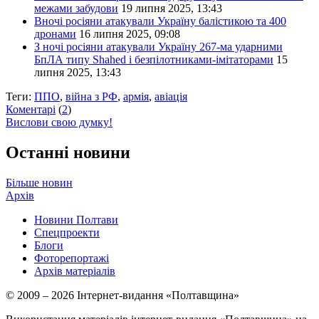
межами забудови
19 липня 2025, 13:43
Вночі росіяни атакували Україну балістикою та 400
дронами
16 липня 2025, 09:08
З ночі росіяни атакували Україну 267-ма ударними
БпЛА типу Shahed і безпілотниками-імітаторами
15
липня 2025, 13:43
Теги:
ППО
,
війна з РФ
,
армія
,
авіація
Коментарі
(
2
)
Вислови свою думку!
Останні новини
Більше новин
Архів
Новини Полтави
Спецпроекти
Блоги
Фоторепортажі
Архів матеріалів
© 2009 – 2026 Інтернет-видання «Полтавщина»