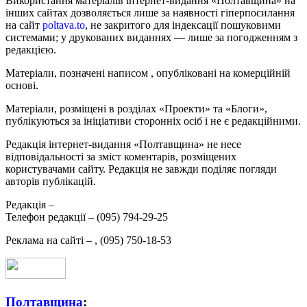
Використання матеріалів інтернет-видання «Полтавщина» на
інших сайтах дозволяється лише за наявності гіперпосилання
на сайт
poltava.to
, не закритого для індексації пошуковими
системами; у друкованих виданнях — лише за погодженням з
редакцією.
Матеріали, позначені написом
, опубліковані на комерційній
основі.
Матеріали, розміщені в розділах «Проекти» та «Блоги»,
публікуються за ініціативи сторонніх осіб і не є редакційними.
Редакція інтернет-видання «Полтавщина» не несе
відповідальності за зміст коментарів, розміщених
користувачами сайту. Редакція не завжди поділяє погляди
авторів публікацій.
Редакція –
Телефон редакції –
(095) 794-29-25
Реклама на сайті –
,
(095) 750-18-53
Полтавщина
: