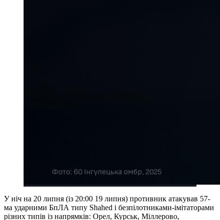
У ніч на 20 липня (із 20:00 19 липня) противник атакував 57-
ма ударними БпЛА типу Shahed і безпілотниками-імітаторами
різних типів із напрямків: Орел, Курськ, Міллерово,