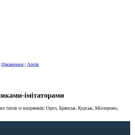
|
Цікавинки
|
Архів
тниками-імітаторами
х типів із напрямків: Орел, Брянськ, Курськ, Міллерово,