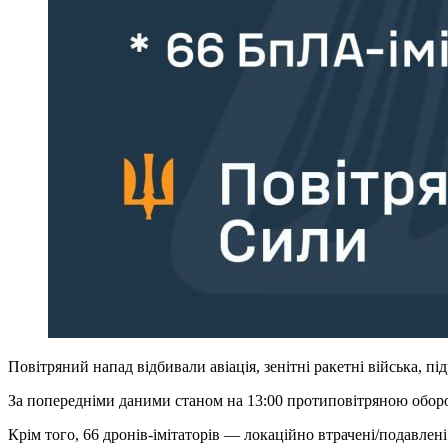
Повітряний напад відбивали авіація, зенітні ракетні війська, п
За попередніми даними станом на 13:00 протиповітряною обороно
Крім того, 66 дронів-імітаторів — локаційно втрачені/подавлені