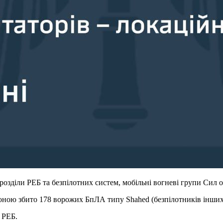
ідрозділи РЕБ та безпілотних систем, мобільні вогневі групи Сил
ю збито 178 ворожих БпЛА типу Shahed (безпілотників інших типі
 РЕБ.