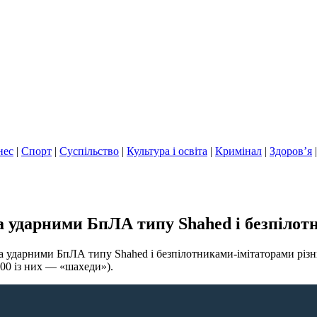
нес
|
Спорт
|
Суспільство
|
Культура і освіта
|
Кримінал
|
Здоров’я
ма ударними БпЛА типу Shahed і безпіло
ма ударними БпЛА типу Shahed і безпілотниками-імітаторами різни
00 із них — «шахеди»).