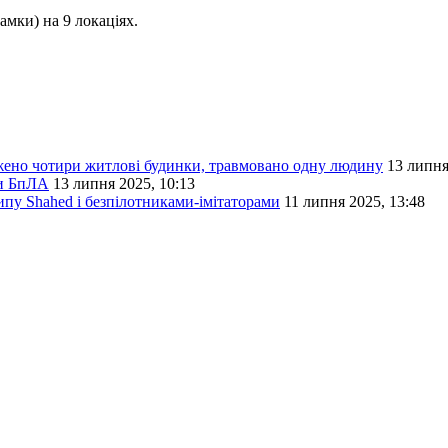
амки) на 9 локаціях.
жено чотири житлові будинки, травмовано одну людину
13 липня
ми БпЛА
13 липня 2025, 10:13
пу Shahed і безпілотниками-імітаторами
11 липня 2025, 13:48