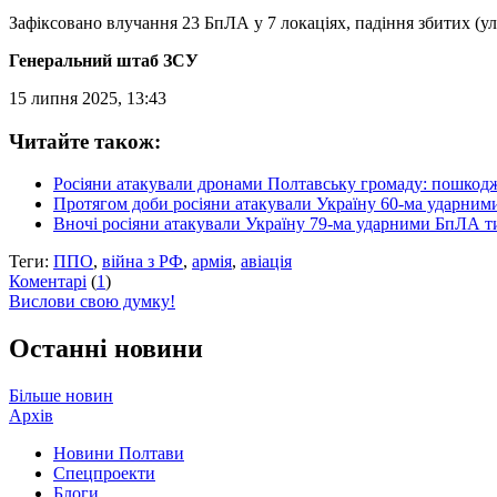
Зафіксовано влучання 23 БпЛА у 7 локаціях, падіння збитих (ул
Генеральний штаб ЗСУ
15 липня 2025, 13:43
Читайте також:
Росіяни атакували дронами Полтавську громаду: пошкод
Протягом доби росіяни атакували Україну 60-ма ударни
Вночі росіяни атакували Україну 79-ма ударними БпЛА ти
Теги:
ППО
,
війна з РФ
,
армія
,
авіація
Коментарі
(
1
)
Вислови свою думку!
Останні новини
Більше новин
Архів
Новини Полтави
Спецпроекти
Блоги