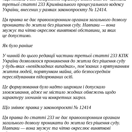
третьої статті 233 Кримінального процесуального кодексу
України, внесених у рамках законопроєкту № 12414.
Ця правка не дає правоохоронним органам загального дозволу
проникати до житла без рішення суду. Навпаки — вона
звужує та чітко окреслює виняткові обставини, за яких
це допустимо.
Як було раніше
У чинній до цього редакції частини третьої статті 233 КПК
України дозволялося проникнення до житла без рішення суду
у будь-яких «невідкладних випадках», пов’язаних з врятуванням
життя людей, порятунком майна, або безпосереднім
переслідуванням підозрюваних осіб.
Це формулювання було надто широким і допускало
зловживання, адже не містило жодних обмежень щодо
характеру злочинів чи конкретних загроз.
Що змінює правка у законопроєкті № 12414
Ця правка до статті 233 не дає правоохоронним органам
загального дозволу проникати до житла без рішення суду.
Навпаки — вона звужує та чітко окреслює виняткові