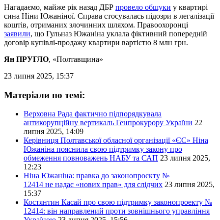
Нагадаємо, майже рік назад ДБР
провело обшуки
у квартирі
сина Ніни Южаніної. Справа стосувалась підозри в легалізації
коштів, отриманих злочинних шляхом. Правоохоронці
заявили
, що Гульназ Южаніна уклала фіктивний попередній
договір купівлі-продажу квартири вартістю 8 млн грн.
Ян ПРУГЛО
, «Полтавщина»
23 липня 2025, 15:37
Матеріали по темі:
Верховна Рада фактично підпорядкувала
антикорупційну вертикаль Генпрокурору України
22
липня 2025, 14:09
Керівниця Полтавської обласної організації «ЄС» Ніна
Южаніна пояснила свою підтримку закону про
обмеження повноважень НАБУ та САП
23 липня 2025,
12:23
Ніна Южаніна: правка до законопроєкту №
12414 не надає «нових прав» для слідчих
23 липня 2025,
15:37
Костянтин Касай про свою підтримку законопроекту №
12414: він направлений проти зовнішнього управління
Україною
23 липня 2025, 15:56