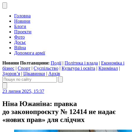
Головна
Новини
Блоги
Проекти
Фото
Досьє
Війна
Допомога армії
Новини Полтавщини:
Події
|
Політика і влада
|
Економіка і
бізнес
|
Спорт
|
Суспільство
|
Культура і освіта
|
Кримінал
|
Здоров’я
|
Цікавинки
|
Архів
23 липня 2025, 15:37
Ніна Южаніна: правка
до законопроєкту № 12414 не надає
«нових прав» для слідчих