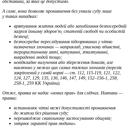
обставини, за яких це допустимо.
А саме, вона дозволяє проникнення без ухвали суду лише
у таких випадках:
врятування життя людей або запобігання безпосередній
загрозі їхньому здоров’ю, статевій свободі чи особистій
безпеці;
безпосереднє переслідування підозрюваних у чітко
визначених злочинах — наприклад, умисному вбивстві,
терористичному акті, катуванні, зґвалтуванні,
викраденні людей тощо;
невідкладне вилучення або збереження доказів, але
виключно у межах цих самих тяжких злочинів (перелік
закріплений у самій нормі — ст. 112, 115-119, 121, 122,
124, 127, 129, 135, 136, 146, 147, 149, 152–156-1, 258,
258-1, 259 КК України).
Отже, правка не надає «нових прав» для слідчих. Навпаки —
правка:
встановлює чіткі межі допустимості проникнення
до житла без рішення суду;
перешкоджає свавільному застосуванню обшуків;
зміцнює гарантії прав людини».