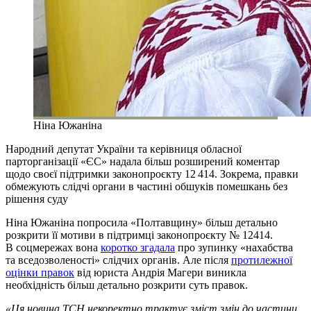
Ніна Южаніна
Народний депутат України та керівниця обласної
парторганізації «ЄС» надала більш розширений коментар
щодо своєї підтримки законопроєкту 12 414. Зокрема, правки
обмежують слідчі органи в частині обшуків помешкань без
рішення суду
Ніна Южаніна попросила «Полтавщину» більш детально
розкрити її мотиви в підтримці законопроєкту № 12414.
В соцмережах вона
коротко згадала
про зупинку «нахабства
та вседозволеності» слідчих органів. Але після
протилежної
оцінки правок
від юриста Андрія Магери виникла
необхідність більш детально розкрити суть правок.
«Ця новина ТСН некоректно трактує зміст змін до частини