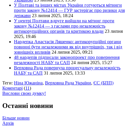
У Полтаві та інших містах України готуються мітинги
проти закону №12414 — ГУР застерігає про ризики для
держави
23 липня 2025, 18:24
У центрі Полтави вдруге вийшли на мітинг проти
закону №12414 — з гаслами про незалежність
антикорупційних органів та критикою влади
23 липня
2025, 19:46
Нардепка Анастасія Ляшенко: антикорупційні органи
повинні бути незалежними як від внутрішніх, так і від
зовнішніх впливів
24 липня 2025, 09:21
48 нардепів підписали законопроект про повернення
незалежності НАБУ та САП
24 липня 2025, 15:27
Верховна Рада повернула процесуальну незалежність
НАБУ та САП
31 липня 2025, 13:33
Теги:
Ніна Южаніна
,
Верховна Рада України
,
ЄС (БПП)
Коментарі
(
11
)
Вислови свою думку!
Останні новини
Більше новин
Архів