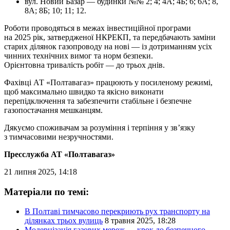
вул. Новий Базар — будинки №№ 2; 4; 4А; 4Б; 6; 6А; 8,
8А; 8Б; 10; 11; 12.
Роботи проводяться в межах інвестиційної програми
на 2025 рік, затвердженої НКРЕКП, та передбачають заміни
старих ділянок газопроводу на нові — із дотриманням усіх
чинних технічних вимог та норм безпеки.
Орієнтовна тривалість робіт — до трьох днів.
Фахівці АТ «Полтавагаз» працюють у посиленому режимі,
щоб максимально швидко та якісно виконати
перепідключення та забезпечити стабільне і безпечне
газопостачання мешканцям.
Дякуємо споживачам за розуміння і терпіння у зв’язку
з тимчасовими незручностями.
Пресслужба АТ «Полтавагаз»
21 липня 2025, 14:18
Матеріали по темі:
В Полтаві тимчасово перекриють рух транспорту на
ділянках трьох вулиць
8 травня 2025, 18:28
Модернізація газових мереж — крок до безпечного