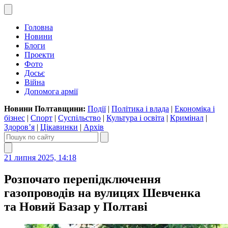
Головна
Новини
Блоги
Проекти
Фото
Досьє
Війна
Допомога армії
Новини Полтавщини:
Події
|
Політика і влада
|
Економіка і
бізнес
|
Спорт
|
Суспільство
|
Культура і освіта
|
Кримінал
|
Здоров’я
|
Цікавинки
|
Архів
21 липня 2025, 14:18
Розпочато перепідключення
газопроводів на вулицях Шевченка
та Новий Базар у Полтаві